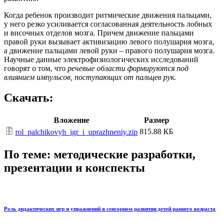
Когда ребенок производит ритмические движения пальцами,
у него резко усиливается согласованная деятельность лобных
и височных отделов мозга. Причем движение пальцами
правой руки вызывает активизацию левого полушария мозга,
а движение пальцами левой руки – правого полушария мозга.
Научные данные электрофизиологических исследований
говорят о том, что
речевые области формируются под
влиянием импульсов, поступающих от пальцев рук.
Скачать:
Вложение
Размер
815.88 КБ
rol_palchikovyh_igr_i_uprazhneniy.zip
По теме: методические разработки,
презентации и конспекты
Роль дидактических игр и упражнений в сенсорном развитии детей раннего возраста