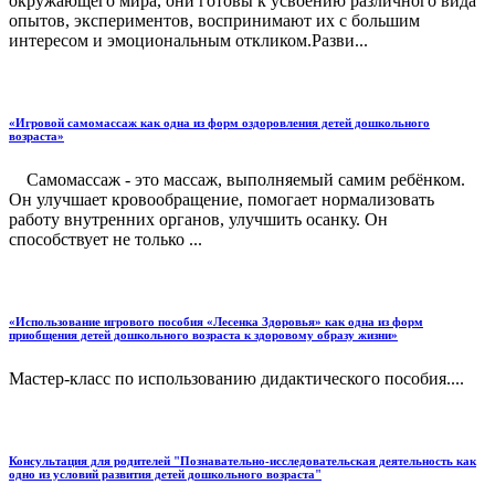
окружающего мира, они готовы к усвоению различного вида
опытов, экспериментов, воспринимают их с большим
интересом и эмоциональным откликом.Разви...
«Игровой самомассаж как одна из форм оздоровления детей дошкольного
возраста»
Самомассаж - это массаж, выполняемый самим ребёнком.
Он улучшает кровообращение, помогает нормализовать
работу внутренних органов, улучшить осанку. Он
способствует не только ...
«Использование игрового пособия «Лесенка Здоровья» как одна из форм
приобщения детей дошкольного возраста к здоровому образу жизни»
Мастер-класс по использованию дидактического пособия....
Консультация для родителей "Познавательно-исследовательская деятельность как
одно из условий развития детей дошкольного возраста"