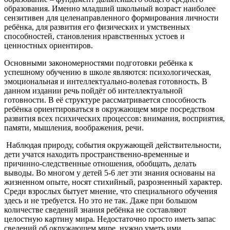
образования. Именно младший школьный возраст наиболее
сензитивен для целенаправленного формирования личности
ребёнка, для развития его физических и умственных
способностей, становления нравственных устоев и
ценностных ориентиров.
Основными закономерностями подготовки ребёнка к
успешному обучению в школе являются: психологическая,
эмоциональная и интеллектуально-волевая готовность. В
данном издании речь пойдёт об интеллектуальной
готовности. В её структуре рассматривается способность
ребёнка ориентироваться в окружающем мире посредством
развития всех психических процессов: внимания, восприятия,
памяти, мышления, воображения, речи.
Наблюдая природу, события окружающей действительности,
дети учатся находить пространственно-временные и
причинно-следственные отношения, обобщать, делать
выводы. Во многом у детей 5-6 лет эти знания основаны на
жизненном опыте, носят стихийный, разрозненный характер.
Среди взрослых бытует мнение, что специального обучения
здесь и не требуется. Но это не так. Даже при большом
количестве сведений знания ребёнка не составляют
целостную картину мира. Недостаточно просто иметь запас
сведений об окружающем мире, нужно уметь ими