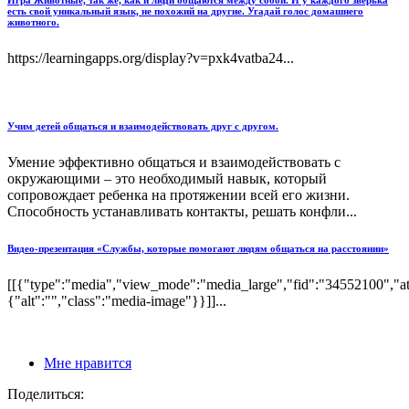
Игра Животные, так же, как и люди общаются между собой. И у каждого зверька
есть свой уникальный язык, не похожий на другие. Угадай голос домашнего
животного.
https://learningapps.org/display?v=pxk4vatba24...
Учим детей общаться и взаимодействовать друг с другом.
Умение эффективно общаться и взаимодействовать с
окружающими – это необходимый навык, который
сопровождает ребенка на протяжении всей его жизни.
Способность устанавливать контакты, решать конфли...
Видео-презентация «Службы, которые помогают людям общаться на расстоянии»
[[{"type":"media","view_mode":"media_large","fid":"34552100","att
{"alt":"","class":"media-image"}}]]...
Мне нравится
Поделиться: