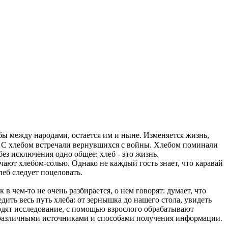
бы между народами, остается им и ныне. Изменяется жизнь,
. С хлебом встречали вернувшихся с войны. Хлебом поминали
без исключения одно общее: хлеб - это жизнь.
чают хлебом-солью. Однако не каждый гость знает, что каравай
леб следует поцеловать.
в чем-то не очень разбирается, о нем говорят: думает, что
дить весь путь хлеба: от зернышка до нашего стола, увидеть
водят исследование, с помощью взрослого обрабатывают
ся различными источниками и способами получения информации.