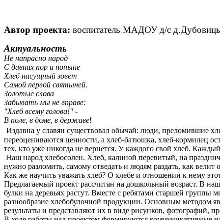
Автор проекта:
воспитатель МАДОУ д/с д.Дубовиц
Актуальность
Не напрасно народ
С давних пор и поныне
Хлеб насущный зовет
Самой первой святыней.
Золотые слова
Забывать мы не вправе:
"Хлеб всему голова!" -
В поле, в доме, в державе
!
Издавна у славян существовал обычай: люди, преломившие хле
переоцениваются ценности, а хлеб-батюшка, хлеб-кормилец ос
тех, кто уже никогда не вернется. У каждого свой хлеб. Каждый
Наш народ хлебосолен. Хлеб, калиной перевитый, на праздничн
нужно разломить, самому отведать и людям раздать, как велит 
Как же научить уважать хлеб? О хлебе и отношении к нему этот
Предлагаемый проект рассчитан на дошкольный возраст. В нашей
булки на деревьях растут. Вместе с ребятами старшей группы м
разнообразие хлебобулочной продукции. Основным методом явл
результаты и представляют их в виде рисунков, фотографий, 
В ходе работы над проектом формируются коммуникативные на