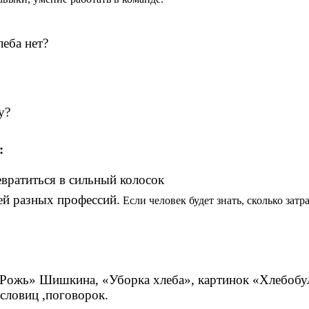
леба нет?
у?
:
евратиться в сильный колосок
дей разных профессий.
Если человек будет знать, сколько затра
«Рожь» Шишкина, «Уборка хлеба», картинок «Хлебобул
словиц ,поговорок.