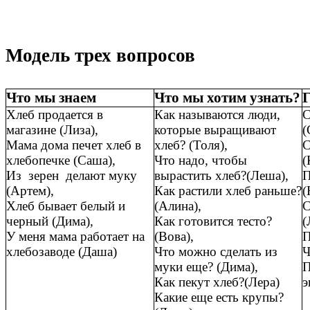
Модель трех вопросов
Что мы знаем
Что мы хотим узнать?
Г
Хлеб продается в
Как называются люди,
С
магазине (Лиза),
которые выращивают
(
Мама дома печет хлеб в
хлеб? (Толя),
С
хлебопечке (Саша),
Что надо, чтобы
(
Из зерен делают муку
вырастить хлеб?(Леша),
П
(Артем),
Как растили хлеб раньше?
(
Хлеб бывает белый и
(Алина),
С
черный (Дима),
Как готовится тесто?
(
У меня мама работает на
(Вова),
П
хлебозаводе (Даша)
Что можно сделать из
Ч
муки еще? (Дима),
П
Как пекут хлеб?(Лера)
э
Какие еще есть крупы?