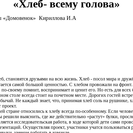
«Хлеб- всему голова»
ы «Домовенок» Кириллова И.А
б, становятся друзьями на всю жизнь. Хлеб - посол мира и друж
тается самой большой ценностью. С хлебом провожали на фронт
 по-своему помнит, воспринимает и ценит его. Но есть для всех 
ом столе всегда стоит на почетном месте. Дорогих гостей встре
обычай. Не каждый знает, что, принимая хлеб соль на рушнике, х
 проект.
 стране относились к хлебу всегда по-особенному. Если человек 
ы решили выяснить, где же действительно «растут» булки, просле
яется исследовательская работа, в ходе которой дети сами про
презентаций. Осуществляя проект, участники учатся пользовать
выки, умение работать в команде.