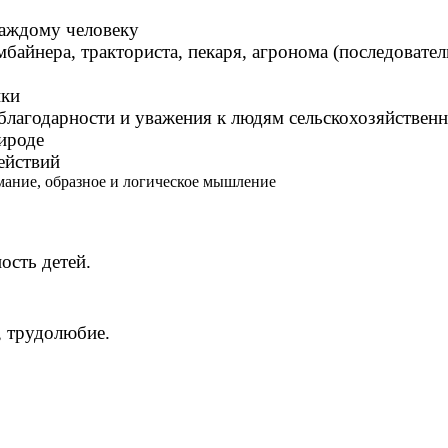
 каждому человеку
мбайнера, тракториста, пекаря, агронома (последоват
ики
 благодарности и уважения к людям сельскохозяйственн
ироде
ействий
мание, образное и логическое мышление
ость детей.
, трудолюбие.