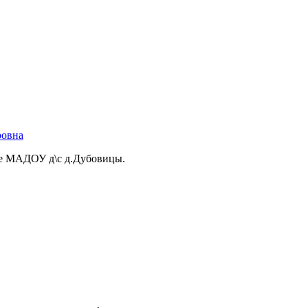
ровна
пе МАДОУ д\с д.Дубовицы.