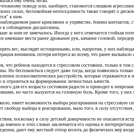
валась ему очень легко.
ичтожному поводу или, наоборот, становится слишком агрессив
, своих силах, беспокойная непоседливость также говорят о дис
тся" к ним.
 наблюдаемом ранее кривлянии и упрямстве, боязни контактов, с
ти в соблюдении дисциплины.
ьше за ним не замечалось. Иногда у него отмечается стойкая пот
 не имевшие места ранее дрожание рук, качание головой, переде
терять вес, выглядят истощенными, или, напротив, у них наблю
трация внимания, потеря интереса ко всему, что ранее вызывало
то ребенок находится в стрессовом состоянии, только в том сл
ны. Но беспокоиться следует даже тогда, когда появились только
нии психосоматических расстройств, которые отражаются и на
о и отразиться на формировании личностных качеств.
о для его возраста состояния радости и приводит к неврозам.
выми, но часто жалуются на головную боль. Кроме того, у них 
ло, имеет возможность выбора реагирования на стрессовую сит
еет свободу выбора в реагировании, мало того, в силу отсутств
твия, поскольку в силу детской доверчивости не опасаются вст
едь именно в этих словах заключается его оценка и интерпретац
едения, дают ему жесткий отпор вплоть до физических мер возде