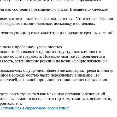
ли как состояние повышенного риска. Внешне психическое
ые, когнитивные, тревоги, напряжения. Утомление, эйфория,
сты выделяют эмоциональные, поскольку в остальных
увств (эмоций) охватывает три разнородные группы явлений
ением к проблемам, уверенностью.
ельности. Он является одним из структурных компонентов
 возникающие трудности. Повышенный тонус проявляется в
 вялость, астенические реакции на возникающие жизненные
провождаемых ощущением общего дискомфорта, тревоги, иногда
анное необходимостью часто переключать внимание. Но
едователей, основной причиной возникновения напряжения
стресс рассматривается как механизм регуляции отношений
цательные эмоции вызываются страхом, завистью, ненавистью,
еронтологии.
 находится в стрессовом состоянии: