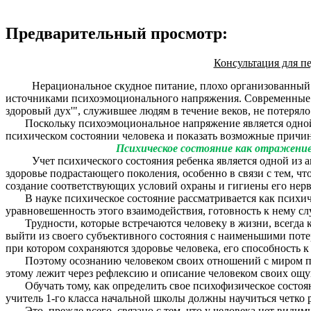
Предварительный просмотр:
Консультация для 
Нерациональное скудное питание, плохо организованный 
источниками психоэмоционального напряжения. Современные и
здоровый дух'", служившее людям в течение веков, не потеряло
Поскольку психоэмоциональное напряжение является одной из
психическом состоянии человека и показать возможные причи
Психическое состояние как отражение
Учет психического состояния ребенка является одной из 
здоровье подрастающего поколения, особенно в связи с тем, чт
создание соответствующих условий охраны и гигиены его нерв
В науке психическое состояние рассматривается как психиче
уравновешенность этого взаимодействия, готовность к нему с
Трудности, которые встречаются человеку в жизни, всегда кон
выйти из своего субъективного состояния с наименьшими поте
при котором сохраняются здоровье человека, его способность 
Поэтому осознанию человеком своих отношений с миром прир
этому лежит через рефлексию и описание человеком своих ощу
Обучать тому, как определить свое психофизическое состояние,
учитель 1-го класса начальной школы должны научиться четко 
Это, прежде всего, связано с тем, что у человека нет видимы