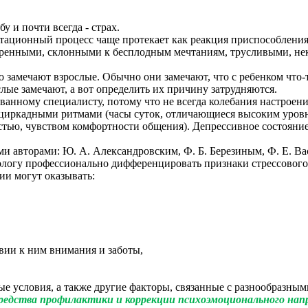
 и почти всегда - страх.
ионный процесс чаще протекает как реакция приспособления. И
веренными, склонными к бесплодным мечтаниям, трусливыми, н
амечают взрослые. Обычно они замечают, что с ребенком что-т
лые замечают, а вот определить их причину затрудняются.
нному специалисту, потому что не всегда колебания настроения,
 "циркадными ритмами (часы суток, отличающиеся высоким уров
ю, чувством комфортности общения). Депрессивное состояние м
вторами: Ю. А. Александровским, Ф. Б. Березиным, Ф. Е. Васи
логу профессионально дифференцировать признаки стрессового 
ии могут оказывать:
твии к ним внимания и заботы,
ые условия, а также другие факторы, связанные с разнообразны
редства профилактики и коррекции психоэмоционального нап