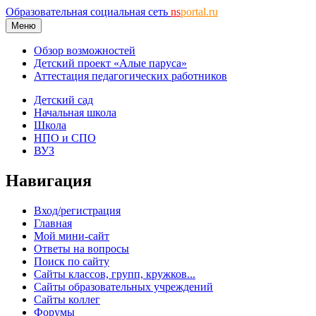
Образовательная социальная сеть
ns
portal.ru
Меню
Обзор возможностей
Детский проект «Алые паруса»
Аттестация педагогических работников
Детский сад
Начальная школа
Школа
НПО и СПО
ВУЗ
Навигация
Вход/регистрация
Главная
Мой мини-сайт
Ответы на вопросы
Поиск по сайту
Сайты классов, групп, кружков...
Сайты образовательных учреждений
Сайты коллег
Форумы