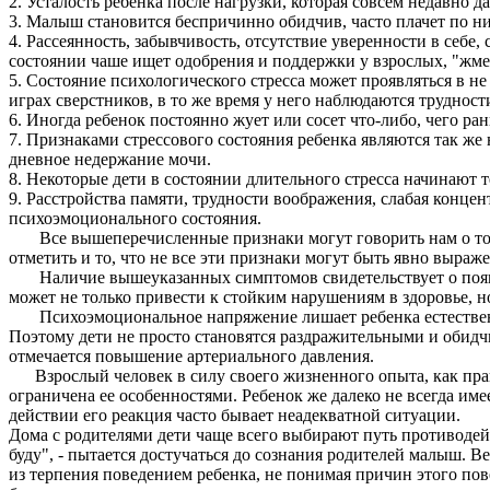
2. Усталость ребенка после нагрузки, которая совсем недавно да
3. Малыш становится беспричинно обидчив, часто плачет по н
4. Рассеянность, забывчивость, отсутствие уверенности в себе
состоянии чаше ищет одобрения и поддержки у взрослых, "жме
5. Состояние психологического стресса может проявляться в не
играх сверстников, в то же время у него наблюдаются труднос
6. Иногда ребенок постоянно жует или сосет что-либо, чего ран
7. Признаками стрессового состояния ребенка являются так же
дневное недержание мочи.
8. Некоторые дети в состоянии длительного стресса начинают 
9. Расстройства памяти, трудности воображения, слабая концен
психоэмоционального состояния.
Все вышеперечисленные признаки могут говорить нам о том, ч
отметить и то, что не все эти признаки могут быть явно выраже
Наличие вышеуказанных симптомов свидетельствует о появле
может не только привести к стойким нарушениям в здоровье, н
Психоэмоциональное напряжение лишает ребенка естественног
Поэтому дети не просто становятся раздражительными и обидчи
отмечается повышение артериального давления.
Взрослый человек в силу своего жизненного опыта, как прави
ограничена ее особенностями. Ребенок же далеко не всегда им
действии его реакция часто бывает неадекватной ситуации.
Дома с родителями дети чаще всего выбирают путь противодейс
буду", - пытается достучаться до сознания родителей малыш. В
из терпения поведением ребенка, не понимая причин этого пов