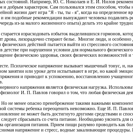
ых состояний. Например, Ю. С. Николаев и Е. И. Нилов рекоме
ым и добрым характером. Сам пользовался этим способом, чтобы 
й жизни дает игра "Я - ты, ты - я", когда на определенное в
ти и им подобные рекомендации вынуждают человека подавлять р
редь из-за малого жизненного опыта) делать это крайне трудно,
старается израсходовать избыток выделившихся гормонов, котор
т дрова, лихорадочно стирают белье. Многие люди, и особенно д
 физических действий пытается выйти из стрессового состояния
 детстве при нарушении условии для нормального физического 
ущение физическою здоровья, своих физических возможностей и 
есте. Психическое напряжение вызывает мышечный тонус, н, н
ном занятии или уроке дети испытывают в игре, но какой эмоц
яжения и приводит к успокоению, восстановлению учащенного
в.
ервного напряжения является физическая нагрузка. Использова
 физиолог И. П. Павлов говорил о том, что любая физическая де
Но не менее опасно пренебрежение такими важными компонентам
й системы ребенка переоценить невозможно. Еще И. П. Павловы
ановление не может быть достигнуто другими средствами и спос
дует сбрасывать со счета питание. Необходимо уяснить для се
ма организация питания. Прием пищи разумно проводить как бо
нимая напряжение и стресс, водные закаливающие процедуры. 