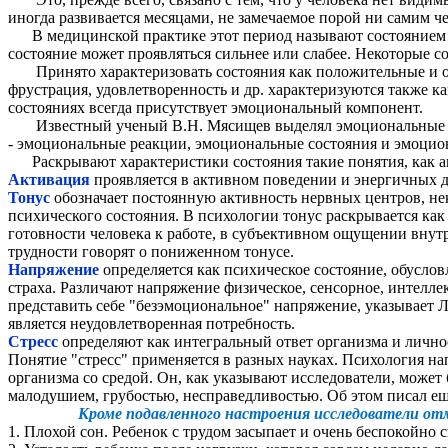
иногда развивается месяцами, не замечаемое порой ни самим 
В медицинской практике этот период называют состоянием де
состояние может проявляться сильнее или слабее. Некоторые 
Принято характеризовать состояния как положительные и отр
фрустрация, удовлетворенность и др. характеризуются также к
состояниях всегда присутствует эмоциональный компонент.
Известный ученый В.Н. Мясищев выделял эмоциональные сос
- эмоциональные реакции, эмоциональные состояния и эмоцио
Раскрывают характеристики состояния такие понятия, как акт
Активация
проявляется в активном поведении и энергичных 
Тонус
обозначает постоянную активность нервных центров, нек
психического состояния. В психологии тонус раскрывается ка
готовности человека к работе, в субъективном ощущении внут
трудности говорят о пониженном тонусе.
Напряжение
определяется как психическое состояние, обусл
страха. Различают напряжение физическое, сенсорное, интелл
представить себе "безэмоциональное" напряжение, указывает
является неудовлетворенная потребность.
Стресс
определяют как интегральный ответ организма и лично
Понятие "стресс" применяется в разных науках. Психология н
организма со средой. Он, как указывают исследователи, может
малодушием, грубостью, несправедливостью. Об этом писал ещ
Кроме подавленного настроения исследователи отм
1. Плохой сон. Ребенок с трудом засыпает и очень беспокойно с