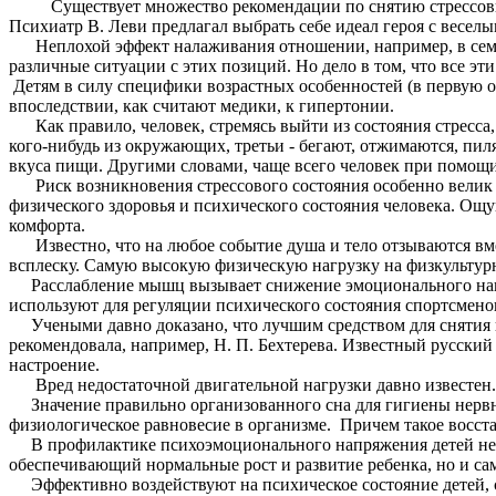
Существует множество рекомендации по снятию стрессов
Психиатр В. Леви предлагал выбрать себе идеал героя с весел
Неплохой эффект налаживания отношении, например, в семейно
различные ситуации с этих позиций. Но дело в том, что все э
Детям в силу специфики возрастных особенностей (в первую оче
впоследствии, как считают медики, к гипертонии.
Как правило, человек, стремясь выйти из состояния стресса, 
кого-нибудь из окружающих, третьи - бегают, отжимаются, пиля
вкуса пищи. Другими словами, чаще всего человек при помощи
Риск возникновения стрессового состояния особенно велик в
физического здоровья и психического состояния человека. Ощ
комфорта.
Известно, что на любое событие душа и тело отзываются вм
всплеску. Самую высокую физическую нагрузку на физкультур
Расслабление мышц вызывает снижение эмоционального напр
используют для регуляции психического состояния спортсмено
Учеными давно доказано, что лучшим средством для снятия н
рекомендовала, например, Н. П. Бехтерева. Известный русский
настроение.
Вред недостаточной двигательной нагрузки давно известен. 
Значение правильно организованного сна для гигиены нервно
физиологическое равновесие в организме. Причем такое восст
В профилактике психоэмоционального напряжения детей не сле
обеспечивающий нормальные рост и развитие ребенка, но и са
Эффективно воздействуют на психическое состояние детей, с