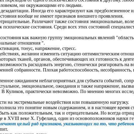
человеком, ни окружающими его людьми.
задаптации. Иногда его характеризуют как предболезненное и
состояния вообще не имеют признаков внешнего проявления.
ицательные. Различают также состояния эмоциональные, волев
ак психические состояния. Среди всех этих состояний специали
тояния как важную группу эмоциональных явлений "область ч
нальные отношения ".
ивация, тонус, напряжение, стресс.
действиях, желании изменить ситуацию оптимистическим отнош
оторых тканей, органов, обеспечивающих их готовность к деят
к возможность расходовать энергию, стенически реагировать на
ренней собранности. Плохая работоспособность, несобранность,
овленное ожиданием неблагоприятных для субъекта событий, со
ектуальное, эмоциональное, ожидания и также напряжение, вызв
 Л В Куликов, практически невозможно. По мнению многих иссл
сти на экстремальные воздействия или повышенную нагрузку.
аполнила это понятие новым содержанием, и в настоящее время 
 быть как положительным, так и отрицательным. Но всегда отри
е в XVIII веке X. Гуфеланд, один из основоположников науки г
ечают целый ряд признаков, указывающих на то, что ребенок
пит.