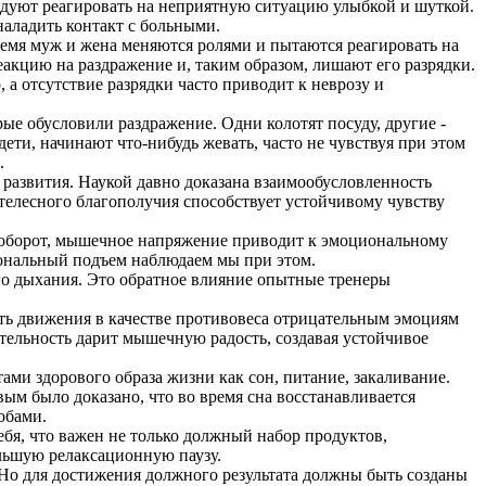
ндуют реагировать на неприятную ситуацию улыбкой и шуткой.
наладить контакт с больными.
ремя муж и жена меняются ролями и пытаются реагировать на
еакцию на раздражение и, таким образом, лишают его разрядки.
 а отсутствие разрядки часто приводит к неврозу и
ые обусловили раздражение. Одни колотят посуду, другие -
ети, начинают что-нибудь жевать, часто не чувствуя при этом
.
развития. Наукой давно доказана взаимообусловленность
телесного благополучия способствует устойчивому чувству
аоборот, мышечное напряжение приводит к эмоциональному
иональный подъем наблюдаем мы при этом.
 дыхания. Это обратное влияние опытные тренеры
ть движения в качестве противовеса отрицательным эмоциям
ятельность дарит мышечную радость, создавая устойчивое
и здорового образа жизни как сон, питание, закаливание.
м было доказано, что во время сна восстанавливается
обами.
бя, что важен не только должный набор продуктов,
льшую релаксационную паузу.
Но для достижения должного результата должны быть созданы