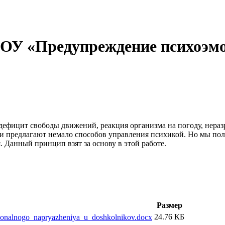
ДОУ «Предупреждение психоэм
дефицит свободы движений, реакция организма на погоду, нераз
предлагают немало способов управления психикой. Но мы полага
. Данный принцип взят за основу в этой работе.
Размер
24.76 КБ
ionalnogo_napryazheniya_u_doshkolnikov.docx