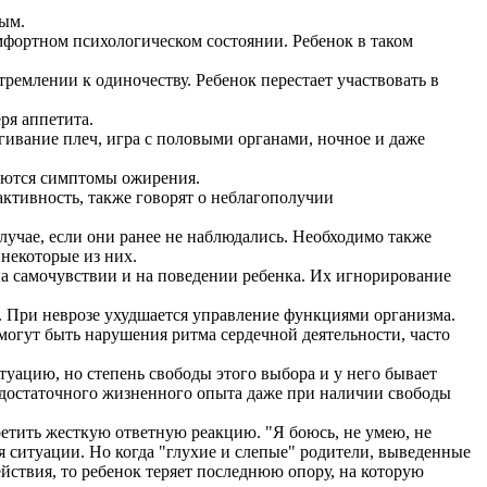
ным.
комфортном психологическом состоянии. Ребенок в таком
тремлении к одиночеству. Ребенок перестает участвовать в
еря аппетита.
ргивание плеч, игра с половыми органами, ночное и даже
даются симптомы ожирения.
 активность, также говорят о неблагополучии
учае, если они ранее не наблюдались. Необходимо также
 некоторые из них.
 самочувствии и на поведении ребенка. Их игнорирование
 При неврозе ухудшается управление функциями организма.
могут быть нарушения ритма сердечной деятельности, часто
уацию, но степень свободы этого выбора и у него бывает
ия достаточного жизненного опыта даже при наличии свободы
ретить жесткую ответную реакцию. "Я боюсь, не умею, не
ия ситуации. Но когда "глухие и слепые" родители, выведенные
йствия, то ребенок теряет последнюю опору, на которую