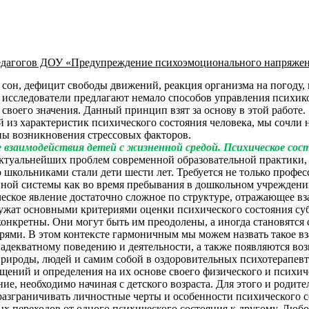
педагогов ДОУ «Предупреждение психоэмоционального напряжен
сон, дефицит свободы движений, реакция организма на погоду, 
сследователи предлагают немало способов управления психикой
 своего значения. Данный принцип взят за основу в этой работе.
 характеристик психического состояния человека, мы сочли не
ны возникновения стрессовых факторов.
 взаимодействия детей с жизненной средой. Психическое сост
актуальнейших проблем современной образовательной практики, 
о школьниками стали дети шести лет. Требуется не только профе
ной системы как во время пребывания в дошкольном учреждении,
ское явление достаточно сложное по структуре, отражающее вз
лужат основными критериями оценки психического состояния суб
кретны. Они могут быть им преодолены, а иногда становятся си
рями. В этом контексте гармоничным мы можем назвать такое в
к адекватному поведению и деятельности, а также появляются в
оды, людей и самим собой в оздоровительных психотерапевтич
щений и определения на их основе своего физического и психич
 необходимо начиная с детского возраста. Для этого и родители
разграничивать личностные черты и особенности психического с
х переходов от одного психического состояния к другому. Любо