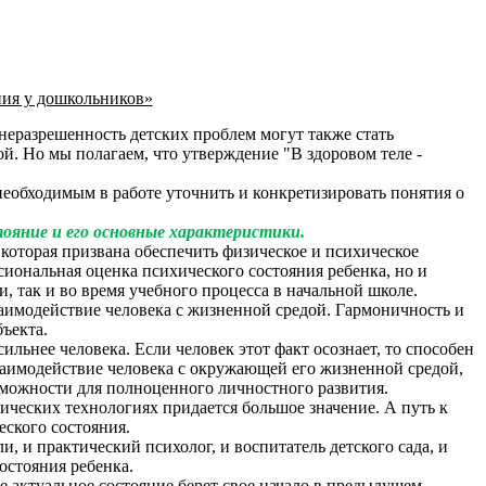
ия у дошкольников»
неразрешенность детских проблем могут также стать
. Но мы полагаем, что утверждение "В здоровом теле -
обходимым в работе уточнить и конкретизировать понятия о
ояние и его основные характеристики.
которая призвана обеспечить физическое и психическое
ссиональная оценка психического состояния ребенка, но и
 так и во время учебного процесса в начальной школе.
аимодействие человека с жизненной средой. Гармоничность и
ъекта.
льнее человека. Если человек этот факт осознает, то способен
заимодействие человека с окружающей его жизненной средой,
озможности для полноценного личностного развития.
еских технологиях придается большое значение. А путь к
еского состояния.
, и практический психолог, и воспитатель детского сада, и
остояния ребенка.
е актуальное состояние берет свое начало в предыдущем,