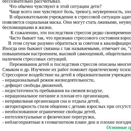
бессознательно рассчитывал.
Что обычно чувствуют в этой ситуации дети?
Чаще всего они чувствуют боль, тревогу, неуверенность, злобу
В образовательном учреждении в стрессовой ситуации адаптац
появляется социальная маска. Они могут стать лживыми, неу
беспомощными в жизни.
К сожалению, эти последствия стрессов редко своевременно з
Часто бывает так, что признаки стрессового состояния взрос
В этом случае разумно обратиться за советом к квалифицирова
Иногда они бывают связаны с так называемыми, отмечает он,
повышенным настроением, высокой самооценкой, общительность
наличием стрессовых ситуаций.
Переживания детей и последствия стрессов описаны многими а
Смыком и др. Изучение их работ поможет практическому психо
Стрессорное воздействие на детей в образовательном учрежден
- нерациональный режим жизнедеятельности,
- дефицит свободы движений,
- недостаточность пребывания на свежем воздухе,
- нерациональное питание и плохая его организация,
- неправильная организация сна и отдыха детей,
- авторитарность стиля общения с детьми взрослых при отсутс
- необоснованное ограничение свободы детей,
- интеллектуальные и физические перегрузки,
- неблагоприятные в геомагнитном плане дни и плохие погодн
Основные с