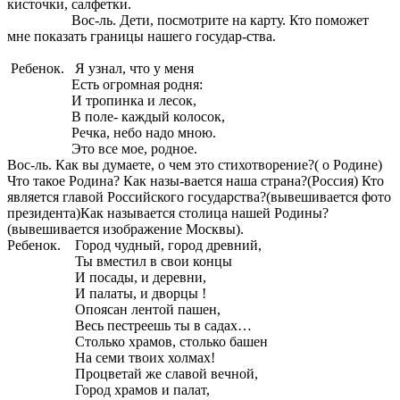
кисточки, салфетки.
Вос-ль. Дети, посмотрите на карту. Кто поможет
мне показать границы нашего государ-ства.
Ребенок. Я узнал, что у меня
Есть огромная родня:
И тропинка и лесок,
В поле- каждый колосок,
Речка, небо надо мною.
Это все мое, родное.
Вос-ль. Как вы думаете, о чем это стихотворение?( о Родине)
Что такое Родина? Как назы-вается наша страна?(Россия) Кто
является главой Российского государства?(вывешивается фото
президента)Как называется столица нашей Родины?
(вывешивается изображение Москвы).
Ребенок. Город чудный, город древний,
Ты вместил в свои концы
И посады, и деревни,
И палаты, и дворцы !
Опоясан лентой пашен,
Весь пестреешь ты в садах…
Столько храмов, столько башен
На семи твоих холмах!
Процветай же славой вечной,
Город храмов и палат,