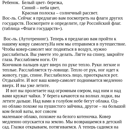
Ребенок. Белый цвет- березка,
Синий – неба цвет,
Красная полоска – солнечный рассвет.
Вос-ль. Сейчас я предлагаю вам посмотреть на флаги других
государств. Посмотрите и определите, где Российский флаг.
(таблица «Флаги государств»).
Вос-ль. (Аутотренинг). Теперь я предлагаю вам пройти к
нашему ковру самолету.На нем мы отправимся в путешествие.
Чтобы ковер-самолет мог подняться в воздух, нужно
расслабиться. Вы умеете это делать. Лягте на спину, закройте
глаза. Расслабляем ноги. От
Кончиков пальцев идет вверх по руке тепло. Руки легкие и
теплые. Расслабляется ту-ловище. Тепло от рук, ног идет к
животу, гуди, спине. Расслабилось лицо, приоткрылся рот.
Отдыхайте. И вот ваш ковер-самолет поднимается медленно
вверх. И вы уже летите.
И вот вы пролетаете над огромным озером, над ним и над
вами кружат чайки. У берега качаются на волнах лодки, вы
летите дальше. Над вами в голубом небе бегут облака. Од-
но облако похоже на пушистого зайчика, другое – на большой
ком белой ваты, вот совсем
маленькое облако, похожее на белого котеночка. Ковер
медленно опускается на землю. Мы возвращаемся в детский
сад. Глазки открываем, потягиваемся. А теперь садимся на