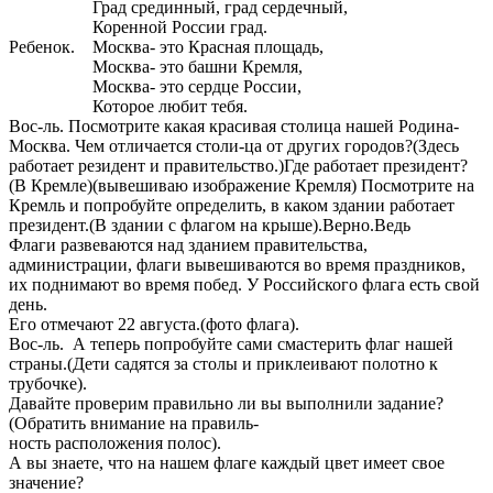
Град срединный, град сердечный,
Коренной России град.
Ребенок. Москва- это Красная площадь,
Москва- это башни Кремля,
Москва- это сердце России,
Которое любит тебя.
Вос-ль. Посмотрите какая красивая столица нашей Родина-
Москва. Чем отличается столи-ца от других городов?(Здесь
работает резидент и правительство.)Где работает президент?
(В Кремле)(вывешиваю изображение Кремля) Посмотрите на
Кремль и попробуйте определить, в каком здании работает
президент.(В здании с флагом на крыше).Верно.Ведь
Флаги развеваются над зданием правительства,
администрации, флаги вывешиваются во время праздников,
их поднимают во время побед. У Российского флага есть свой
день.
Его отмечают 22 августа.(фото флага).
Вос-ль. А теперь попробуйте сами смастерить флаг нашей
страны.(Дети садятся за столы и приклеивают полотно к
трубочке).
Давайте проверим правильно ли вы выполнили задание?
(Обратить внимание на правиль-
ность расположения полос).
А вы знаете, что на нашем флаге каждый цвет имеет свое
значение?