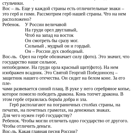
стульчики.
Вос – ль. Еще у каждой страны есть отличительные знаки –
это герб и гимн. Рассмотрим герб нашей страны. Что на нем
расположено?
Ребенок. У России величавой
На груди орел двуглавый,
Чтоб на запад на восток
Он смотреть бы сразу мог.
Сильный , мудрый он и гордый.
Он – России дух свободный.
Вос-ль. Орел на гербе обозначает силу (фото). Это значит, что
государство наше сильное,
непобедимое. На груди орла красный щит(фото). На нем
изображен всадник. Это Святой Георгий Победоносец –
защитник нашего отечества. Он сидит на белом коне. За его
пле-
чами развевается синий плащ. В руке у него серебряное копье,
которое помогло победить дракона. Конь топчет дракона. В
этом гербе отразилась борьба добра и зла.
Герб располагают на пограничных столбах страны, на
печатях, на почетных грамотах, на денежных знаках.
Для чего нужен герб государству?
Ребенок. Чтобы могли отличить одно государство от другого.
Чтобы отличить деньги.
Вос-ль. Какая главная песня России?