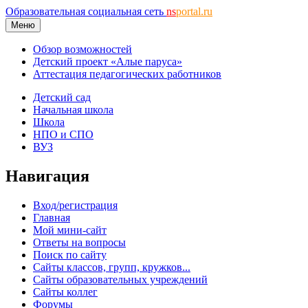
Образовательная социальная сеть
ns
portal.ru
Меню
Обзор возможностей
Детский проект «Алые паруса»
Аттестация педагогических работников
Детский сад
Начальная школа
Школа
НПО и СПО
ВУЗ
Навигация
Вход/регистрация
Главная
Мой мини-сайт
Ответы на вопросы
Поиск по сайту
Сайты классов, групп, кружков...
Сайты образовательных учреждений
Сайты коллег
Форумы