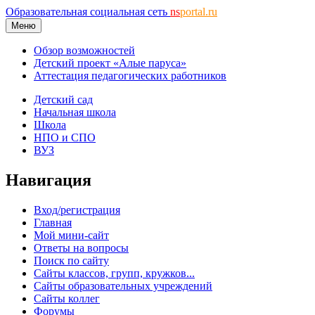
Образовательная социальная сеть
ns
portal.ru
Меню
Обзор возможностей
Детский проект «Алые паруса»
Аттестация педагогических работников
Детский сад
Начальная школа
Школа
НПО и СПО
ВУЗ
Навигация
Вход/регистрация
Главная
Мой мини-сайт
Ответы на вопросы
Поиск по сайту
Сайты классов, групп, кружков...
Сайты образовательных учреждений
Сайты коллег
Форумы