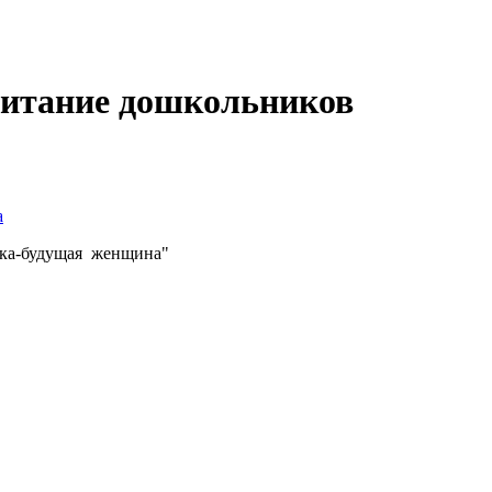
питание дошкольников
а
чка-будущая женщина"