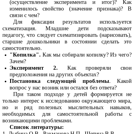
(осуществление эксперимента и итог)? Как
изменилось свойство (значение признака)? В
связи с чем?
Для фиксации результатов используется
схематизация. Младшие дети подсказывают
педагогу, что следует схематизировать (нарисовать),
старшие дошкольники в состоянии сделать это
самостоятельно.
"Копилка".
Как мы собирали копилку? Из чего?
Зачем?
Эксперимент 2.
Как проверяли свои
предположения на других объектах?
Постановка следующей проблемы
. Какой
вопрос у нас возник или остался без ответа?
При таком подходе у детей формируется не
только интерес к исследованию окружающего мира,
но и ряд полезных мыслительных навыков,
необходимых для самостоятельной работы с
возникающими проблемами.
Список литературы:
1. Дыбина О.В., Рахманова Н.П., Щетина В.В.