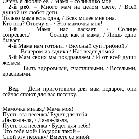
Очень я люблю ее. / Мама – солнышко мое!
2-й реб
. – Много мам на целом свете, / Всей
душой их любят дети,
Только мама есть одна, / Всех милее мне она.
Кто она? Отвечу я - / Это мамочка моя!
3-й
Мама нас ласкает, / Солнце
сонревает,/ Солнце как и мама, / Лишь одно
бывает.
4-й
Мама нам готовит / Вкусный суп грибной,/
Вечером из садика / Нас ведет домой.
5-й
Мам своих мы поздравляем / И от всей души
желаем
Быть здоровыми, счастливыми, / Веселыми,
красивыми.
Вед
. – Дети приготовили для мам подарок, они
сейчас споют для вас песенку.
Мамочка милая,/ Мама моя!
Пусть эта песенка/ Будет для тебя:
Ля-ля-ля-ля, / Ля-ля-ля-ля,
Пусть эта песенка / Будет для тебя!
Это тебе мой/ Подарок такой –
Спой эту песенку/ Вместе со мной: