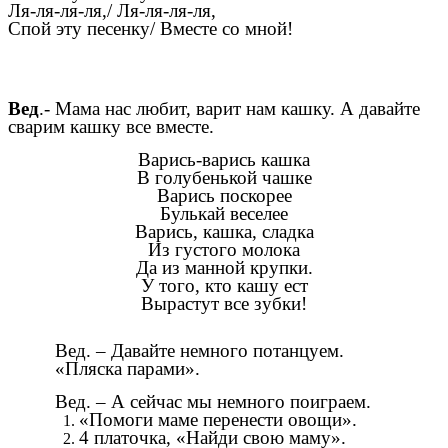
Ля-ля-ля-ля,/ Ля-ля-ля-ля,
Спой эту песенку/ Вместе со мной!
Вед
.- Мама нас любит, варит нам кашку. А давайте
сварим кашку все вместе.
Варись-варись кашка
В голубенькой чашке
Варись поскорее
Булькай веселее
Варись, кашка, сладка
Из густого молока
Да из манной крупки.
У того, кто кашу ест
Вырастут все зубки!
Вед. – Давайте немного потанцуем.
«Пляска парами».
Вед. – А сейчас мы немного поиграем.
«Помоги маме перенести овощи».
4 платочка, «Найди свою маму».