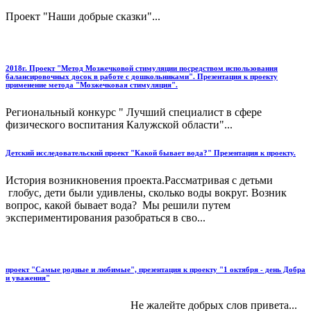
Проект "Наши добрые сказки"...
2018г. Проект "Метод Мозжечковой стимуляции посредством использования
балансировочных досок в работе с дошкольниками". Презентация к проекту
применение метода "Мозжечковая стимуляция".
Региональный конкурс " Лучший специалист в сфере
физического воспитания Калужской области"...
Детский исследовательский проект "Какой бывает вода?" Презентация к проекту.
История возникновения проекта.Рассматривая с детьми
глобус, дети были удивлены, сколько воды вокруг. Возник
вопрос, какой бывает вода? Мы решили путем
экспериментирования разобраться в сво...
проект "Самые родные и любимые", презентация к проекту "1 октября - день Добра
и уважения"
Не жалейте добрых слов привета...