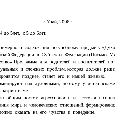
г. Урай, 2008г.
до 5лет, с 5 до 6лет.
римерного содержания по учебному предмету «Духо
йской Федерации в Субъекты Федерации (Письмо Мин
чество» Программа для родителей и воспитателей п
альных и сложных проблем, которая должна решать
оявится позднее, станет его и нашей жизнью.
оминируют над духовными, поэтому у детей искажен
 патриотизме.
ан общим ростом агрессивности и жестокости социа
ания мира и человеческих отношений, формирования
ожно оказать на его чувства и поведение.