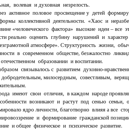
ная, волевая и духовная незрелость.
рез активное половое просвещение у детей формируе
 формы коллективной деятельности. «Хаос и неразбе
ине «человеческого фактора» высокие идеи – все это
ости реально оценить глубину нарушений и характе
безграмотной атмосфере». Структурность жизни, обы
нности в современном обществе, безжалостно ликви
 отечественном образовании и воспитании.
образом связывалось с развитием духовно-нравствен
 добродетельным, милосердным, совестливым, веря
жительным.
рода имеют свои отличия, в каждом народе проявляю
собенности возникают и растут под сенью семьи, об
ировало ядро личности, благотворно влияя а все 
, мировоззрение и формирование гражданской позици
яние и общее физическое и психическое развитие.