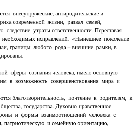
тся внесупружеские, антиродительские и
риха современной жизни, развал семей,
 следствие утраты ответственности. Переставая
р необходимых исправлений. «Нынешнее поколение
чаи, границы любого рода – внешние рамки, в
дированы.
ной сферы сознания человека, имело основную
щим в возможность совершенствования мира и
тся благотворительность, почтение к родителям, к
щества, государства. Духовно-нравственное
стороны и формы взаимоотношений человека с
и, патриотическую и семейную ориентацию,