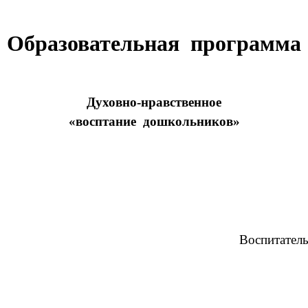
Образовательная программа
Духовно-нравственное
«восптание дошкольников»
питатель д/с 