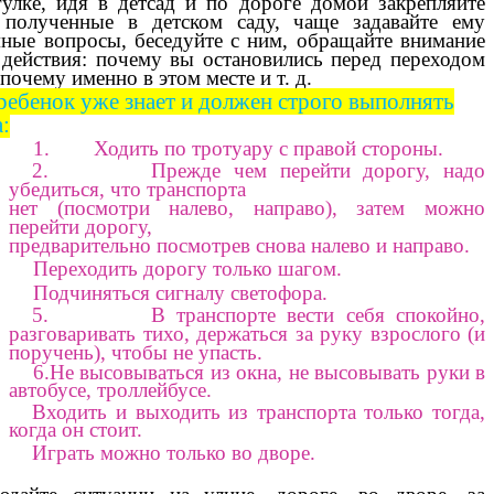
улке, идя в детсад и по дороге домой закрепляйте
 полученные в детском саду, чаще задавайте ему
ные вопросы, беседуйте с ним, обращайте внимание
 действия: почему вы остановились перед переходом
почему именно в этом месте и т. д.
ребенок уже знает и должен строго выполнять
:
1. Ходить по тротуару с правой стороны.
2. Прежде чем перейти дорогу, надо
убедиться, что транспорта
нет (посмотри налево, направо), затем можно
перейти дорогу,
предварительно посмотрев снова налево и направо.
Переходить дорогу только шагом.
Подчиняться сигналу светофора.
5. В транспорте вести себя спокойно,
разговаривать тихо, держаться за руку взрослого (и
поручень), чтобы не упасть.
6.Не высовываться из окна, не высовывать руки в
автобусе, троллейбусе.
Входить и выходить из транспорта только тогда,
когда
он
стоит.
Играть можно только во дворе.