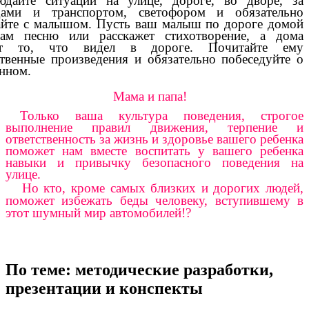
юдайте ситуации на улице, дороге, во дворе, за
дами и транспортом, светофором и обязательно
йте с малышом. Пусть ваш малыш по дороге домой
вам песню или расскажет стихотворение, а дома
ет то, что видел в дороге. Почитайте ему
твенные произведения и обязательно побеседуйте о
нном.
Мама и папа!
Только ваша культура поведения, строгое
выполнение правил движения, терпение и
ответственность за жизнь и здоровье вашего ребенка
поможет нам вместе воспитать у вашего ребенка
навыки и привычку безопасного поведения на
улице.
Но кто, кроме самых близких и дорогих людей,
поможет избежать беды человеку, вступившему в
этот шумный мир автомобилей!?
По теме: методические разработки,
презентации и конспекты