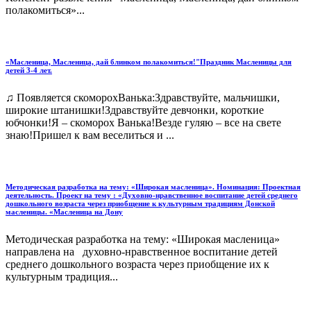
полакомиться»...
«Масленица, Масленица, дай блинком полакомиться!"Праздник Масленицы для
детей 3-4 лет.
♫ Появляется скоморохВанька:Здравствуйте, мальчишки,
широкие штанишки!Здравствуйте девчонки, короткие
юбчонки!Я – скоморох Ванька!Везде гуляю – все на свете
знаю!Пришел к вам веселиться и ...
Методическая разработка на тему: «Широкая масленица». Номинация: Проектная
деятельность. Проект на тему : «Духовно-нравственное воспитание детей среднего
дошкольного возраста через приобщение к культурным традициям Донской
масленицы. «Масленица на Дону
Методическая разработка на тему: «Широкая масленица»
направлена на духовно-нравственное воспитание детей
среднего дошкольного возраста через приобщение их к
культурным традиция...