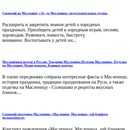
Сценарий на Масленицу «Эх, да Масленица» подготовительная группа.
Расширить и закрепить знания детей о народных
праздниках. Приобщить детей к народным играм, песням,
хороводам. Развивать ловкость, быстроту,
внимание. Воспитывать у детей ин...
Масленичная неделя в России: Традиции Масленицы.История Масленицы. Поделки
на Масленицу. Наши рецепты. Блинная зарядка
В папке передвижке собраны интересные факты о Масленице,
история праздника, традиции празднования на Руси, а также
поделка на Масленицу - Солнышко и рецепты вкусных
блинов....
Сценарий праздника Масленицы «Масленица, Масленица, дай блинком
полакомиться»
Конспект развлечения «Масленица, Масленица, дай блинком