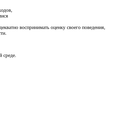
ходов,
мися
декватно воспринимать оценку своего поведения,
ти.
 среде.