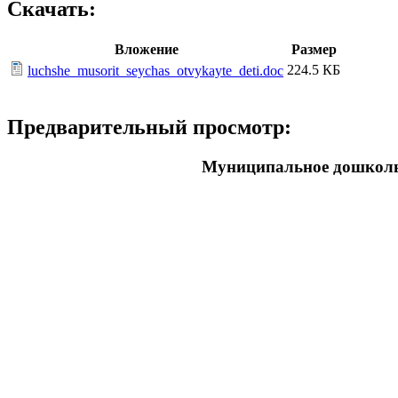
Скачать:
Вложение
Размер
224.5 КБ
luchshe_musorit_seychas_otvykayte_deti.doc
Предварительный просмотр:
Муниципальное дошкольн