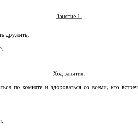
Занятие 1.
еть дружить,
е,
Ход занятия:
ться по комнате и здороваться со всеми, кто встр
ы.