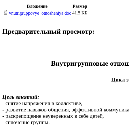
Вложение
Размер
41.5 КБ
vnutrigruppovye_otnosheniya.doc
Предварительный просмотр:
Внутригрупповые отноше
Цикл з
Цель занятий:
- снятие напряжения в коллективе,
- развитие навыков общения, эффективной коммуник
- раскрепощение неуверенных в себе детей,
- сплочение группы.