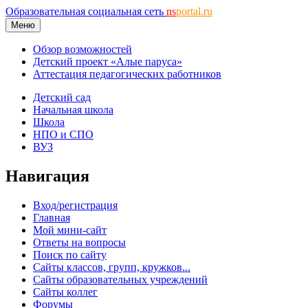
Образовательная социальная сеть
ns
portal.ru
Меню
Обзор возможностей
Детский проект «Алые паруса»
Аттестация педагогических работников
Детский сад
Начальная школа
Школа
НПО и СПО
ВУЗ
Навигация
Вход/регистрация
Главная
Мой мини-сайт
Ответы на вопросы
Поиск по сайту
Сайты классов, групп, кружков...
Сайты образовательных учреждений
Сайты коллег
Форумы