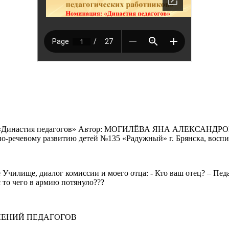
: «Династия педагогов» Автор: МОГИЛЁВА ЯНА АЛЕКСАНДРОВ
но-речевому развитию детей №135 «Радужный» г. Брянска, восп
е, диалог комиссии и моего отца: - Кто ваш отец? – Педагог. 
с то чего в армию потянуло???
ЛЕНИЙ ПЕДАГОГОВ