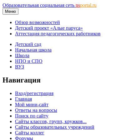
Образовательная социальная сеть
ns
portal.ru
Меню
Обзор возможностей
Детский проект «Алые паруса»
Аттестация педагогических работников
Детский сад
Начальная школа
Школа
НПО и СПО
ВУЗ
Навигация
Вход/регистрация
Главная
Мой мини-сайт
Ответы на вопросы
Поиск по сайту
Сайты классов, групп, кружков...
Сайты образовательных учреждений
Сайты коллег
Форумы