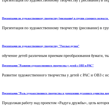
Презентация по художественному творчеству ( рисование) в пе
Презентация по художественному творчеству (рисование) в группе старшего возраста
Презентация по художественному творчеству (рисование) в груп
Презентация по художественному творчеству "Умелые ручки"
обучение детей различным приемам преобразования бумаги, тка
Презентация "Развитие художественного творчества у детей с ОВЗ и РАС"
Развитие художественного творчества у детей с РАС и ОВЗ с и
Презентация "Роль художественного творчества в укреплении духовного единства на
Продолжая работу над проектом «Радуга дружбы», цель которого