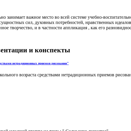
о занимает важное место во всей системе учебно-воспитательног
ее сущностных сил, духовных потребностей, нравственных идеал
нное творчество, и в частности аппликация , как его разновиднос
езентации и конспекты
редствами нетрадиционных приемов рисования"
школьного возраста средствами нетрадиционных приемов рисован