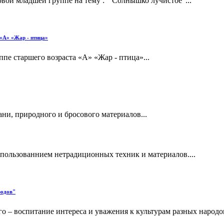
рвой младшей группе на тему : " Солнышко лучистое"...
 «А» «Жар - птица»
пе старшего возраста «А» «Жар - птица»...
ни, природного и бросового материалов...
спользованнием нетрадиционных техник и материалов....
родов"
 – воспитание интереса и уважения к культурам разных народов у