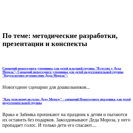
По теме: методические разработки,
презентации и конспекты
Сценарий новогоднего утренника для детей младшей группы "В гостях у Деда
Мороза"; Сценарий новогоднего утренника для детей подготовительной группы
"Кругосветное путешествие Деда Мороза";
Новогодние сценарии для дошкольников...
"Как дети вернули голос Деду Морозу" - сценарий Новогоднего праздника для детей
подготовительной группы
Врака и Забияка проникают на праздник к детям и пытаются
их оставить без подарков. Заколдовывают Деда Мороза, у него
пропадает голос. И только дети его спасают....