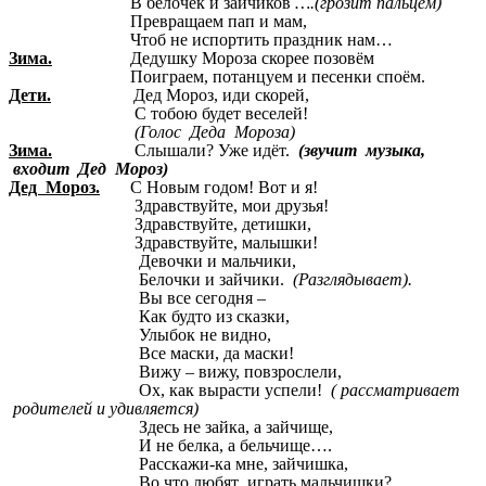
В белочек и зайчиков
….(грозит пальцем)
Превращаем пап и мам,
Чтоб не испортить праздник нам…
Зима.
Дедушку Мороза скорее позовём
Поиграем, потанцуем и песенки споём.
Дети.
Дед Мороз, иди скорей,
С тобою будет веселей!
(Голос Деда Мороза)
Зима.
Слышали? Уже идёт.
(звучит музыка,
входит Дед Мороз)
Дед Мороз.
С Новым годом! Вот и я!
Здравствуйте, мои друзья!
Здравствуйте, детишки,
Здравствуйте, малышки!
Девочки и мальчики,
Белочки и зайчики.
(Разглядывает).
Вы все сегодня –
Как будто из сказки,
Улыбок не видно,
Все маски, да маски!
Вижу – вижу, повзрослели,
Ох, как вырасти успели!
( рассматривает
родителей и удивляется)
Здесь не зайка, а зайчище,
И не белка, а бельчище….
Расскажи-ка мне, зайчишка,
Во что любят играть мальчишки?