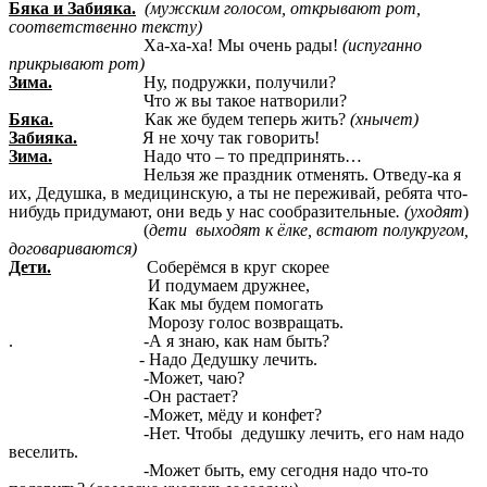
Бяка и Забияка.
(мужским голосом, открывают рот,
соответственно тексту)
Ха-ха-ха! Мы очень рады!
(испуганно
прикрывают рот)
Зима.
Ну, подружки, получили?
Что ж вы такое натворили?
Бяка.
Как же будем теперь жить?
(хнычет)
Забияка.
Я не хочу так говорить!
Зима.
Надо что – то предпринять…
Нельзя же праздник отменять. Отведу-ка я
их, Дедушка, в медицинскую, а ты не переживай, ребята что-
нибудь придумают, они ведь у нас сообразительные
. (уходят
)
(
дети выходят к ёлке, встают полукругом,
договариваются)
Дети.
Соберёмся в круг скорее
И подумаем дружнее,
Как мы будем помогать
Морозу голос возвращать.
. -А я знаю, как нам быть?
- Надо Дедушку лечить.
-Может, чаю?
-Он растает?
-Может, мёду и конфет?
-Нет. Чтобы дедушку лечить, его нам надо
веселить.
-Может быть, ему сегодня надо что-то