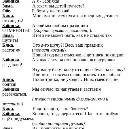
Забияка
. А я - Забияка!
Зима.
А зачем вы детей пугаете?
Обе.
Работа у нас такая!
Бяка.
Мне нужно всех пугать и вредных детишек
похищать!
Забияка.
А ещё мы любим праздники
ОТМЕНЯТЬ! (
Корчит гримасы, хохочет
, ):
Зима.
Этого не может быть, как не стыдно так
шутить!
Бяка.
Это я-то шучу?! Весь ваш праздник
растопчу! (
топает ногами
)
Новый год ваш отменяю, а детишек похищаю!
Забияка.
А я щас ёлку на пол повалю, все игрушки
раздавлю!
Эту вашу ёлку-палку оттащу сейчас на свалку!
Или нет - совсем спалю, огонек-то я люблю!
Бяка.
Посмотри-ка, не уходят…Ишь, смеются, не
боятся!
Забияка
Мы сейчас их напугаем и заставим
разбежаться.
( пугают страшными физиономиями и
жестами)
Бяка.
Ладно-ладно,… не боитесь?
Забияка.
Хорошо, тогда держитесь! Щас что –нибудь
ещё придумаем.
(
злобно потирает руками)
Зима.
Вы, подружки, не шумите,