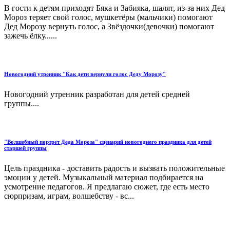
В гости к детям приходят Бяка и Забияка, шалят, из-за них Дед
Мороз теряет свой голос, мушкетёры (мальчики) помогают
Дед Морозу вернуть голос, а Звёздочки(девочки) помогают
зажечь ёлку......
Новогодний утренник "Как дети вернули голос Деду Морозу"
Новогодний утренник разработан для детей средней
группы....
"Волшебный портрет Деда Мороза" сценарий новогоднего праздника для детей
старшей группы
Цель праздника - доставить радость и вызвать положительные
эмоции у детей. Музыкальный материал подбирается на
усмотрение педагогов. Я предлагаю сюжет, где есть место
сюрпризам, играм, волшебству - вс...