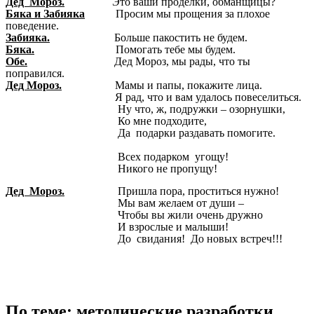
Дед Мороз.
Это ваши проделки, обманщицы?
Бяка и Забияка
Просим мы прощения за плохое
поведение.
Забияка.
Больше пакостить не будем.
Бяка.
Помогать тебе мы будем.
Обе.
Дед Мороз, мы рады, что ты
поправился.
Дед Мороз.
Мамы и папы, покажите лица.
Я рад, что и вам удалось повеселиться.
Ну что, ж, подружки – озорнушки,
Ко мне подходите,
Да подарки раздавать помогите.
Всех подарком угощу!
Никого не пропущу!
Дед Мороз.
Пришла пора, проститься нужно!
Мы вам желаем от души –
Чтобы вы жили очень дружно
И взрослые и малыши!
До свидания! До новых встреч!!!
По теме: методические разработки,