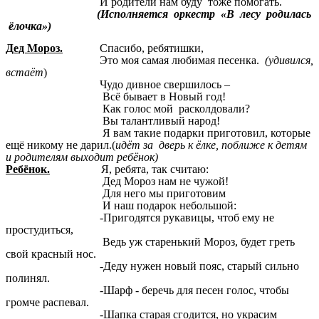
И родители нам буду тоже помогать.
(Исполняется оркестр «В лесу родилась
ёлочка»)
Дед Мороз.
Спасибо, ребятишки,
Это моя самая любимая песенка.
(удивился,
встаёт
)
Чудо дивное свершилось –
Всё бывает в Новый год!
Как голос мой расколдовали?
Вы талантливый народ!
Я вам такие подарки приготовил, которые
ещё никому не дарил.(
идёт за дверь
к ёлке, поближе к детям
и родителям выходит ребёнок)
Ребёнок.
Я, ребята, так считаю:
Дед Мороз нам не чужой!
Для него мы приготовим
И наш подарок небольшой:
-Пригодятся рукавицы, чтоб ему не
простудиться,
Ведь уж старенький Мороз, будет греть
свой красный нос.
-Деду нужен новый пояс, старый сильно
полинял.
-Шарф - беречь для песен голос, чтобы
громче распевал.
-Шапка старая сгодится, но украсим