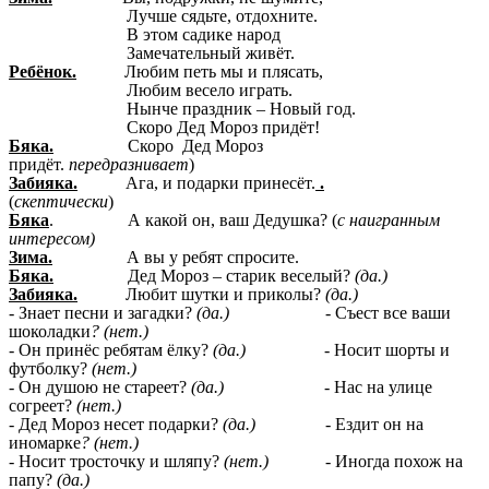
Лучше сядьте, отдохните.
В этом садике народ
Замечательный живёт.
Ребёнок.
Любим петь мы и плясать,
Любим весело играть.
Нынче праздник – Новый год.
Скоро Дед Мороз придёт!
Бяка.
Скоро Дед Мороз
придёт.
передразнивает
)
Забияка.
Ага, и подарки принесёт.
.
(
скептически
)
Бяка
. А какой он, ваш Дедушка? (
с наигранным
интересом)
Зима.
А вы у ребят спросите.
Бяка.
Дед Мороз – старик веселый?
(да.)
Забияка.
Любит шутки и приколы?
(да.)
- Знает песни и загадки?
(да.)
- Съест все ваши
шоколадки
? (нет.)
- Он принёс ребятам ёлку?
(да.)
- Носит шорты и
футболку?
(нет.)
- Он душою не стареет?
(да.)
- Нас на улице
согреет?
(нет.)
- Дед Мороз несет подарки?
(да.)
- Ездит он на
иномарке
? (нет.)
- Носит тросточку и шляпу?
(нет.)
- Иногда похож на
папу?
(да.)