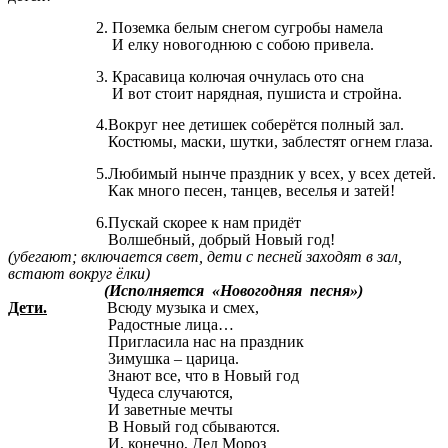
2. Поземка белым снегом сугробы намела
И елку новогоднюю с собою привела.
3. Красавица колючая очнулась ото сна
И вот стоит нарядная, пушиста и стройна.
4.Вокруг нее детишек соберётся полный зал.
Костюмы, маски, шутки, заблестят огнем глаза.
5.Любимый нынче праздник у всех, у всех детей.
Как много песен, танцев, веселья и затей!
6.Пускай скорее к нам придёт
Волшебный, добрый Новый год!
(убегают; включается свет, дети с песней заходят в зал,
встают вокруг ёлки)
(Исполняется «Новогодняя песня»)
Дети.
Всюду музыка и смех,
Радостные лица…
Пригласила нас на праздник
Зимушка – царица.
Знают все, что в Новый год
Чудеса случаются,
И заветные мечты
В Новый год сбываются.
И, конечно, Дед Мороз