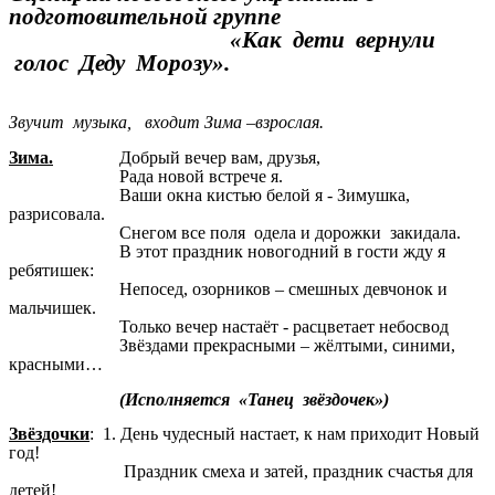
подготовительной группе
«Как дети вернули
голос Деду Морозу».
Звучит музыка, входит Зима –взрослая.
Зима.
Добрый вечер вам, друзья,
Рада новой встрече я.
Ваши окна кистью белой я - Зимушка,
разрисовала.
Снегом все поля одела и дорожки закидала.
В этот праздник новогодний в гости жду я
ребятишек:
Непосед, озорников – смешных девчонок и
мальчишек.
Только вечер настаёт - расцветает небосвод
Звёздами прекрасными – жёлтыми, синими,
красными…
(Исполняется «Танец звёздочек»)
Звёздочки
: 1. День чудесный настает, к нам приходит Новый
год!
Праздник смеха и затей, праздник счастья для
детей!