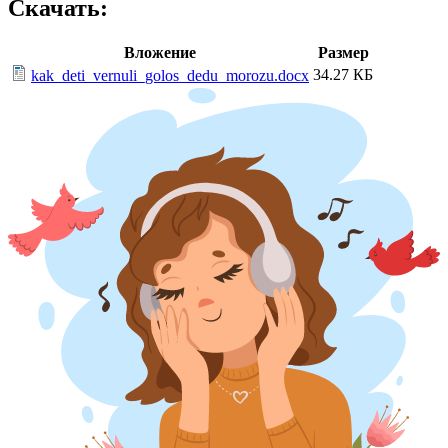
Скачать:
Вложение
Размер
34.27 КБ
kak_deti_vernuli_golos_dedu_morozu.docx