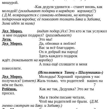
мишурой.
-Как дедуля удивится – станет вновь, как
молодой!
(укладывают подарки в нарядную
корзинку(?)
( Д.М. возвращается с санками-ледянками, на которых
подарочная коробка; её помогают толкать Бяка и Забияка,
Зима идёт за ними)
Дед Мороз.
(видит подар.)
Ах! Это кто ж так услужил
и мне подарки подарил? (
разглядывает)
Дети.
Это мы!
Дед Мороз.
Да, обновки я люблю!
Вас за всё благодарю.
Ох и добрый вы народ!
Здесь каждого подарок
ждёт.
(показывает на коробку)
А пока ещё спляшите и меня
повеселите.
(Исполняется Танец « Шалунишки»)
Дед Мороз.
Молодцы! Хороший праздник у нас
получился? (
ответ)
Жаль только, что родителей ваших на
нём не было. 7
Ребёнок.
Как же так, Дедушка? Это же ты
просил.
Мы в твоём письме читали,
Чтоб мы родителей не брали. (
Д.М.
гневно смотрит на Бяку. и Забияку.)