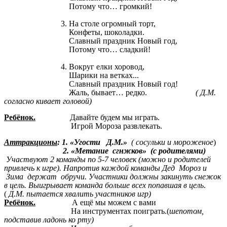
Потому что… громкий!
3. На столе огромный торт,
Конфеты, шоколадки.
Славный праздник Новый год,
Потому что… сладкий!
4. Вокруг елки хоровод,
Шарики на ветках...
Славный праздник Новый год!
Жаль, бывает… редко.
( Д.М.
согласно кивает головой)
Ребёнок.
Давайте будем мы играть.
Игрой Мороза развлекать.
Аттракционы
: 1. «Угости Д.М.»
( сосульки и мороженое
)
2. «Метание сгнжков» (с родителями)
Участвуют 2 команды по 5-7 человек (можно и родителей
привлечь к игре). Напротив каждой команды Дед Мороз и
Зима держат обручи. Участники должны закинуть снежок
в цель. Выигрывает команда больше всех попавшая в цель
.
(
Д.М. пытается хвалить участников игр)
Ребёнок.
А ещё мы можем с вами
На инструментах поиграть.(
шепотом,
подставив ладонь ко рту)