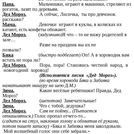
Папа.
Мальчишки, играют в машинки, стреляют из
рогаток, лазят по деревьям.
Дед Мороз.
А сейчас, Лисичка, ты про девчонок
расскажи?
Мама.
Девочки играют в куклы, в колясках их
катают, есть конфеты обожают.
Дед Мороз.
(
задумчиво)
Я что – то не вижу родителей в
зале…
Разве на праздник вы их не
позвали?
Бяка
(
быстро подбегает
) Оп! А в хороводик вам
встать не пора ли?
Дед Мороз.
Пора, пора! Становись честной народ, в
новогодний хоровод!
(Исполняется песня «Дед Мороз»).
(во время хоровода Бяка и Забияка
наматывают мишуру на шею Д.М.)
Зима.
Какие весёлые ребятишки! Правда, Дед
Мороз?
Дед Мороз.
(
шепотом)
Замечательные!
Зима.
Что с тобой, дедушка?
Дед Мороз.
Сам не пойму...
(Пытается
откашляться.)
Голос пропал отчего-то...
(
садится на стул, наклонив голову и обхватив её руками,
потом
пишет записку)
«Бяка и Забияка меня заколдовали.
Мой волшебный голос они себе забрали.»