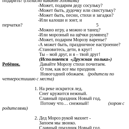
подарить? (
согласно кивают головами)
-Может, подарим деду сосульку?
-Может быть, дудочку или свистульку?
-Может быть, песни, стихи и загадки?
-Или калоши и зонт, и
перчатки? 5
-Можно игру, а можно и танец?
-Или морозный на щёчки румянец?
-Может, подарим Морозу варенье?
-А может быть, праздничное настроение?
-Становитесь, дети, в круг!
Ты – мой друг, и я – твой друг!
(Исполняетс
я
«Дружная полька»)
Ребёнок.
Давайте Морозу стихи почитаем.
О том, как все мы праздник
Новогодний обожаем.
(родители по
четверостишию с места)
1. На реке искрится лед,
Снег кружится нежный.
Славный праздник Новый год,
Потому что… снежный!
(хором с
родителями)
2. Дед Мороз рукой махнет -
Запоем мы звонко.
Славный праздник Новый год,