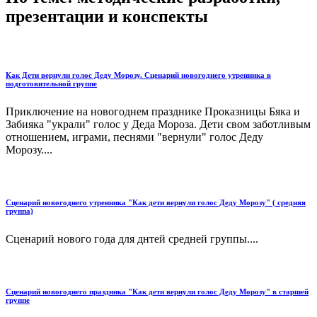
презентации и конспекты
Как Дети вернули голос Деду Морозу. Сценарий новогоднего утренника в
подготовительной группе
Приключение на новогоднем празднике Проказницы Бяка и
Забияка "украли" голос у Деда Мороза. Дети свом заботливым
отношением, играми, песнями "вернули" голос Деду
Морозу....
Сценарий новогоднего утренника "Как дети вернули голос Деду Морозу" ( средняя
группа)
Сценарий нового года для днтей средней группы....
Сценарий новогоднего праздника "Как дети вернули голос Деду Морозу" в старшей
группе