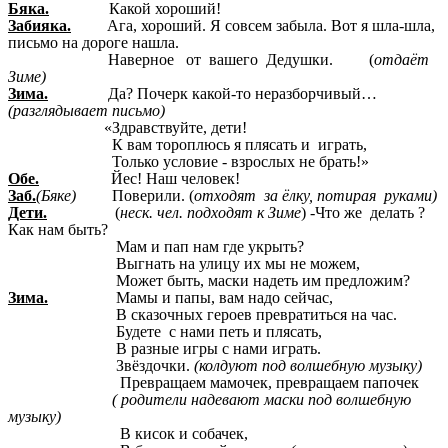
Бяка.
Какой хороший!
Забияка.
Ага, хороший. Я совсем забыла. Вот я шла-шла,
письмо на дороге нашла.
Наверное от вашего Дедушки. (
отдаёт
Зиме)
Зима.
Да? Почерк какой-то неразборчивый…
(разглядывает письмо)
«Здравствуйте, дети!
К вам тороплюсь я плясать и играть,
Только условие - взрослых не брать!»
Обе.
Йес! Наш человек!
Заб.
(Бяке)
Поверили. (
отходят за ёлку, потирая руками)
Дети.
(
неск. чел. подходят к Зиме
) -Что же делать ?
Как нам быть?
Мам и пап нам где укрыть?
Выгнать на улицу их мы не можем,
Может быть, маски надеть им предложим?
Зима.
Мамы и папы, вам надо сейчас,
В сказочных героев превратиться на час.
Будете с нами петь и плясать,
В разные игры с нами играть.
Звёздочки.
(колдуют под волшебную музыку)
Превращаем мамочек, превращаем папочек
( родители надевают маски под волшебную
музыку)
В кисок и собачек,