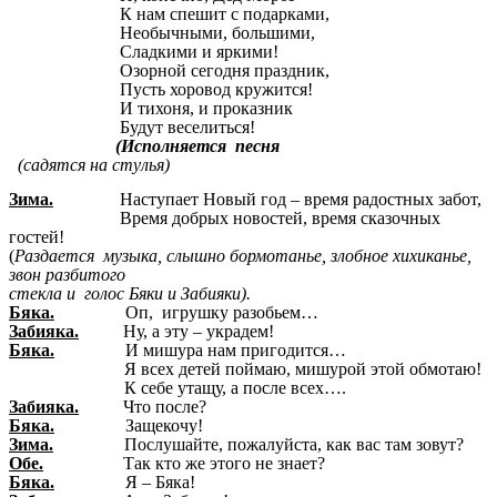
К нам спешит с подарками,
Необычными, большими,
Сладкими и яркими!
Озорной сегодня праздник,
Пусть хоровод кружится!
И тихоня, и проказник
Будут веселиться!
(Исполняется песня
(садятся на стулья)
Зима.
Наступает Новый год – время радостных забот,
Время добрых новостей, время сказочных
гостей!
(
Раздается музыка, слышно бормотанье, злобное хихиканье,
звон разбитого
стекла и голос Бяки и Забияки).
Бяка.
Оп, игрушку разобьем…
Забияка.
Ну, а эту – украдем!
Бяка.
И мишура нам пригодится…
Я всех детей поймаю, мишурой этой обмотаю!
К себе утащу, а после всех….
Забияка.
Что после?
Бяка.
Защекочу!
Зима.
Послушайте, пожалуйста, как вас там зовут?
Обе.
Так кто же этого не знает?
Бяка.
Я – Бяка!