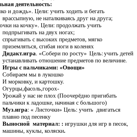
ьная деятельность:
о и дождь». Цели: учить ходить и бегать
врассыпную, не наталкиваясь друг на друга;
и на кочку». Цели: продолжать учить
подпрыгивать на двух ногах;
спрыгивать с высоких предметов, мягко
приземляться, сгибая ноги в коленях
Дидакт.игра
. «Собери по росту»
Цель:
учить детей
устанавливать отношение предметов по величине.
Игры с пальчиками: «Овощи»
Собираем мы в лукошко
И морковку, и картошку.
Огурцы,фасоль,горох-
Урожай у нас не плох (Поочерёдно пригибать
пальчики к ладошке, начиная с большого)
Муз.игра
: « Листочки» Цель: учить двигаться
плавно под песенку
Выносной материал: :
игрушки для игр в песок,
машины, куклы, коляски
.