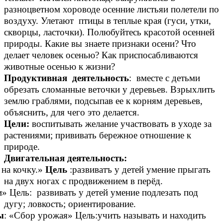
разноцветном хороводе осенние листьяи полетели по
воздуху. Улетают птицы в теплые края (гуси, утки,
скворцы, ласточки). Полюбуйтесь красотой осенней
природы. Какие вы знаете признаки осени? Что
делает человек осенью? Как приспосабливаются
животные осенью к жизни?
Продуктивная деятельность
: вместе с детьми
обрезать сломанные веточки у деревьев. Взрыхлить
землю граблями, подсыпав ее к корням деревьев,
объяснить, для чего это делается.
Цели:
воспитывать желание участвовать в уходе за
растениями; прививать бережное отношение к
природе.
Двигательная деятельность:
 на кочку.»
Цель
:развиватъ у детей умение прыгать
на двух ногах с продвижением в перёд.
» Цель: развивать у детей умение подлезать под
дугу; ловкость; ориентирование.
ы
: «Сбор урожая» Цель:учить называть и находить