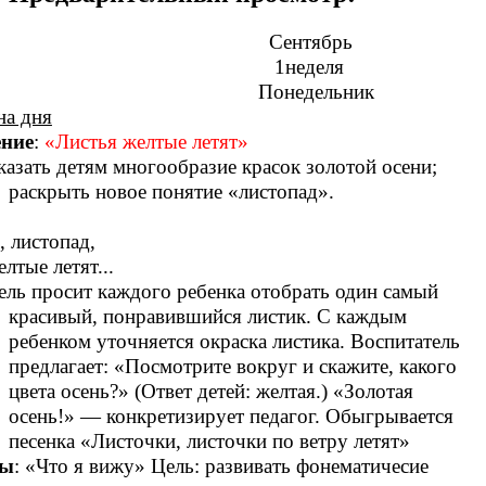
Сентябрь
неделя
недельник
на дня
ние
:
«Листья желтые летят»
оказать детям многообразие красок золотой осени;
раскрыть новое понятие «листопад».
, листопад,
лтые летят...
ель просит каждого ребенка отобрать один самый
красивый, понравившийся листик. С каждым
ребенком уточняется окраска листика. Воспитатель
предлагает: «Посмотрите вокруг и скажите, какого
цвета осень?» (Ответ детей: желтая.) «Золотая
осень!» — конкретизирует педагог. Обыгрывается
песенка «Листочки, листочки по ветру летят»
ры
: «Что я вижу» Цель: развивать фонематичесие