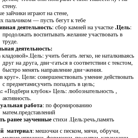
стену.
е зайчики играют на стене,
х пальчиком — пусть бегут к тебе
ивная деятельность
: сбор камней на участке
.Цель
:
продолжать воспитывать желание участвовать в
труде.
ьная деятельность:
кладовой».Цель: учить бегать легко, не наталкиваясь
друг на друга, дви¬гаться в соответствии с текстом,
быстро менять направление дви¬жения.
в круг». Цели: совершенствовать умение действовать
с предметами;учить попадать в цель;
:
«Подбери клубок» Цель: любознательность ,
активность.
уальная работа
: по формированию
матем.представлений
ть ранее заученные
стихи .Цель:речь,память
й материал
: мешочки с песком, мячи, обручи,
мелкие игрушки, формочки, пе¬чатки, карандаши,