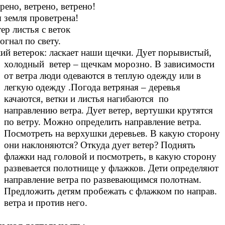
рено, ветрено, ветрено!
мля проветрена!
истья с веток
л по свету.
кий ветерок: ласкает наши щечки. Дует порывистый,
холодный ветер – щечкам морозно. В зависимости
от ветра люди одеваются в теплую одежду или в
легкую одежду .Погода ветряная – деревья
качаются, ветки и листья нагибаются по
направлению ветра. Дует ветер, вертушки крутятся
по ветру. Можно определить направление ветра.
Посмотреть на верхушки деревьев. В какую сторону
они наклоняются? Откуда дует ветер? Поднять
флажки над головой и посмотреть, в какую сторону
развевается полотнище у флажков. Дети определяют
направление ветра по развевающимся полотнам.
Предложить детям пробежать с флажком по направ.
ветра и против него.