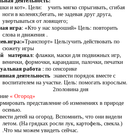
ьная деятельность:
ки и кот». Цели: учить мягко спрыгивать, сгибая
ноги в коленях;бегать, не задевая друг друга,
увертываться от ловящего;
ная игра
: «Кто у нас хороший» Цель: повторить
слова и движения .
ев.игра:»
Транспорт» Цель
:
учить действовать по
сюжету игры
й материал
: флажки, маски для подвижных игр,
венички, формочки, карандаши, палочки, печатки
уальная работа
: по сенсорике
ивная деятельность
:навести порядок вместе с
воспитателем на участке. Цель: помогать взрослым.
оловина дня
ние
« Огород»
ормировать представление об изменениях в природе
осенью.
вести детей на огород. Вспомнить, что они видели
летом. (На грядках росли лук, картофель, свекла.)
.Что мы можем увидеть сейчас.