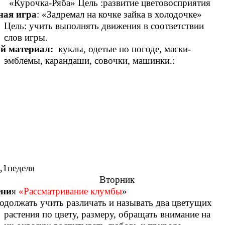
ка-Ряба» Цель :развитие цветовосприятия
ная игра
: «Задремал на кочке зайка в холодочке»
Цель: учить выполнять движения в соответствии
слов игры.
й материал:
куклы, одетые по погоде, маски-
эмблемы, карандаши, совочки, машинки.:
,1неделя
торник
ени
я
«Рассматривание клумбы
»
одолжать учить различать и называть два цветущих
растения по цвету, размеру, обращать внимание на