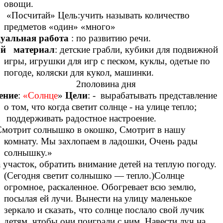
овощи.
тай» Цель:учить называть количество
предметов «один» «много»
уальная работа
: по развитию речи.
й материал
: детские грабли, кубики для подвижной
игры, игрушки для игр с песком, куклы, одетые по
погоде, коляски для кукол, машинки.
оловина дня
ение
:
«Солнце
»
Цели
: - вырабатывать представление
о том, что когда светит солнце - на улице тепло;
поддерживать радостное настроение.
Смотрит солнышко в окошко, Смотрит в нашу
комнату. Мы захлопаем в ладошки, Очень рады
солнышку.»
 участок, обратить внимание детей на теплую погоду.
(Сегодня светит солнышко — тепло.)Солнце
огромное, раскаленное. Обогревает всю землю,
посылая ей лучи. Вынести на улицу маленькое
зеркало и сказать, что солнце послало свой лучик
детям, чтобы они поиграли с ним. Навести луч на