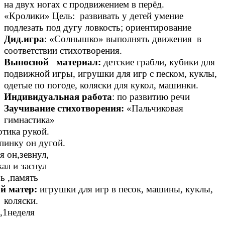
на двух ногах с продвижением в перёд.
«Кролики» Цель: развивать у детей умение
подлезать под дугу ловкость; ориентирование
Дид.игра
: «Солнышко» выполнять движения в
соответствии стихотворения.
Выносной материал:
детские грабли, кубики для
подвижной игры, игрушки для игр с песком, куклы,
одетые по погоде, коляски для кукол, машинки.
Индивидуальная работа
: по развитию речи
Заучивание стихотворения:
«Пальчиковая
гимнастика»
отика рукой.
пинку он дугой.
я он,зевнул,
ал и заснул
ь ,память
й матер:
игрушки для игр в песок, машины, куклы,
коляски.
,1неделя