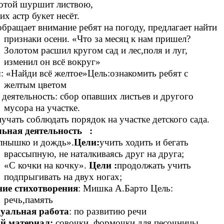
й шуршит листвою,
стр букет несёт.
обращает внимание ребят на погоду, предлагает найти
признаки осени. «Что за месяц к нам пришел?
Золотом расшил кругом сад и лес,поля и луг,
изменил он всё вокруг»
: «Найди всё желтое»Цель:ознакомить ребят с
желтым цветом
 деятельность: сбор опавших листьев и другого
мусора на участке.
учать соблюдать порядок на участке детского сада.
льная деятельность :
шко и дождь».
Цели:
учить ходить и бегать
врассыпную, не наталкиваясь друг на друга;
«С кочки на кочку».
Цели :
продолжать учить
подпрыгивать на двух ногах;
ние стихотворения
: Мишка А.Барто Цель:
речь,память
уальная работа
: по развитию речи
й материал:
совочки, формочки для песочницы,