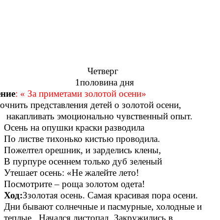
етверг
оловина дня
ние
: « За приметами золотой осени»
точнить представления детей о золотой осени,
накапливать эмоционально чувственный опыт.
Осень на опушки краски разводила
По листве тихонько кистью проводила.
Пожелтел орешник, и зарделись клены,
В пурпуре осеннем только дуб зеленый
Утешает осень: «Не жалейте лето!
Посмотрите – роща золотом одета!
Ход:
Ззолотая осень. Самая красивая пора осени.
Дни бывают солнечные и пасмурные, холодные и
теплые. Начался листопад. Закружились в