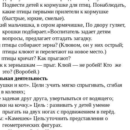
Подвести детей к кормушке для птиц. Понаблюдать,
какие птицы первыми прилетели к кормушке
(быстрые, юркие, смелые).
ий мальчишка, в сером армячишке, По двору гуляет,
крошки подбирает.»Воспитатель задает детям
вопросы, предлагает отгадать загадку.
ицы собирают зерна? (Клювом, он у них острый;
птицы клюют и перелетают на новое место.)
тицы кричат? Как прыгают?
к к зернышкам — прыг. Клюй — не робей! Кто же
это? (Воробей.)
льная деятельность
ушки и кот». Цели :учить мягко спрыгивать, сгибая
 в коленях;
е задевая друг друга, увертываться от водящего;
ки на кочку.» Цель : развиватъ у детей умение
прыгать на двух ногах с продвижением в перёд.
ы: «Камешек» Цель:уточнить представления о
геометрических фигурах.