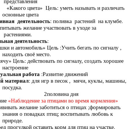
представления
 цвета» Цель: уметь называть и различать
основные цвета
ивная деятельность
: поливка растений на клумбе.
питывать желание участвовать в уходе за
растениями.
льная деятельность
:
ки и автомобиль» Цель :Учить бегать по сигналу ,
находить своё место.
мячу» Цель: действовать по сигналу, создать хорошее
настроение
уальная работа
:Развитие движений
й материал
: для игр в песок , мячи, куклы, машины,
посудка.
оловина дня
ние
«Наблюдение за птицами во время кормления»
ививать желание заботиться о птицах ;формировать
знания о повадках птиц; воспитывать любовь к
природе.
ед прогулкой оставить корм для птиц на участке.