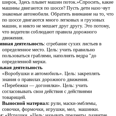
широк, Здесь плывет машин поток.»Спросить, какие
машины двигаются по шоссе? Пусть дети назо¬вут
знакомые автомобили. Обратить внимание на то, что
по шоссе двигаются много легковых и грузовых
машин, и никто не мешает друг другу. Это потому,
что водители соблюдают правила дорожного
движения.
ивная деятельность
: сгребание сухих листьев в
определенное место. Цель: учить правильно
пользоваться граблями, наполнять ведра "до
определенной мерки.
льная деятельность
«Воробушки и автомобиль». Цель: закреплять
знания о правилах дорожного движения.
«Перебежки — догонялки». Цель: учить
согласовывать свои действия с действиями
товарищей.
Выносной материал:
рули, маски-эмблемы,
совочки, формочки, игрушки, мел, машинки.
ы:
«Игрушки »Цель: называть предметы, развитие