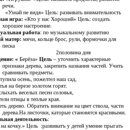
речи.
не видя» Цель: развивать внимательность
ная игра:
«Кто у нас Хороший» Цель: создать
хорошее настроение.
уальная работа
: по музыкальному развитию
й матер:
мячи, кольце брос, рули, формочки для
песка
оловина дня
ение: «
Берёза»
Цель
– уточнить характерные
признаки дерева, закрепить названия частей. Учить
сравнивать предметы.
тупила осень, пожелтел наш сад,
на березе золотом горят.
ать веселых песен соловья,
 птицы в теплые края.
ть дерево. Обратить внимание на цвет ствола, части
дерева.На листочки, каторые становятся красивыми.
льная деятельность
:
 на кочку.» Цель :развиватъ у детей умение прыгать