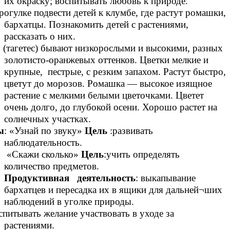
их окраску; воспитывать любовь к природе.
рогулке подвести детей к клумбе, где растут ромашки,
бархатцы. Познакомить детей с растениями,
рассказать о них.
 (тагетес) бывают низкорослыми и высокими, разных
золотисто-оранжевых оттенков. Цветки мелкие и
крупные, пестрые, с резким запахом. Растут быстро,
цветут до морозов. Ромашка — высокое изящное
растение с мелкими белыми цветочками. Цветет
очень долго, до глубокой осени. Хорошо растет на
солнечных участках.
ы
: «Узнай по звуку»
Цель
:развивать
наблюдательность.
«Скажи сколько»
Цель
:учить определять
количество предметов.
Продуктивная деятельность
: выкапывание
бархатцев и пересадка их в ящики для дальней¬ших
наблюдений в уголке природы.
питывать желание участвовать в уходе за
растениями.