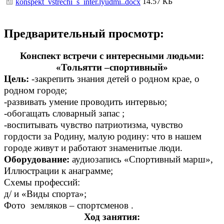
14.57 КБ
konspekt_vstrechi_s_inter.lyudmi..docx
Предварительный просмотр:
Конспект встречи с интересными людьми:
«Тольятти –спортивный»
Цель:
-закрепить знания детей о родном крае, о
родном городе;
-развивать умение проводить интервью;
-обогащать словарный запас ;
-воспитывать чувство патриотизма, чувство
гордости за Родину, малую родину: что в нашем
городе живут и работают знаменитые люди.
Оборудование:
аудиозапись «Спортивный марш»,
Иллюстрации к анаграмме;
Схемы профессий:
д/ и «Виды спорта»;
Фото земляков – спортсменов .
Ход занятия: