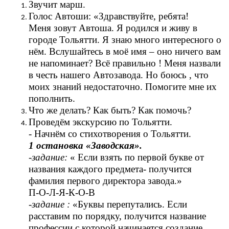
Звучит марш.
Голос Автоши: «Здравствуйте, ребята!
Меня зовут Автоша. Я родился и живу в
городе Тольятти. Я знаю много интересного о
нём. Вслушайтесь в моё имя – оно ничего вам
не напоминает? Всё правильно ! Меня назвали
в честь нашего Автозавода. Но боюсь , что
моих знаний недостаточно. Помогите мне их
пополнить.
Что же делать? Как быть? Как помочь?
Проведём экскурсию по Тольятти.
- Начнём со стихотворения о Тольятти.
1 остановка «Заводская».
-задание:
« Если взять по первой букве от
названия каждого предмета- получится
фамилия первого директора завода.»
П-О-Л-Я-К-О-В
-
задание :
«Буквы перепутались. Если
расставим по порядку, получится название
профессии с которой начинается создание