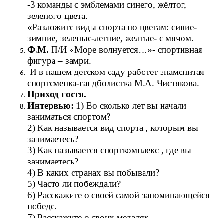
-3 команды с эмблемами синего, жёлтог,
зеленого цвета.
«Разложите виды спорта по цветам: синие-
зимние, зелёные-летние, жёлтые- с мячом.
Ф.М.
П/И «Море волнуется…»- спортивная
фигура – замри.
И в нашем детском саду работет знаменитая
спортсменка-гандболистка М.А. Чистякова.
Приход гостя.
Интервью:
1) Во сколько лет вы начали
заниматься спортом?
2) Как называется вид спорта , которым вы
занимаетесь?
3) Как называется спорткомплекс , где вы
занимаетесь?
4) В каких странах вы побывали?
5) Часто ли побеждали?
6) Расскажите о своей самой запоминающейся
победе.
7) Расскажите о своих медалях.