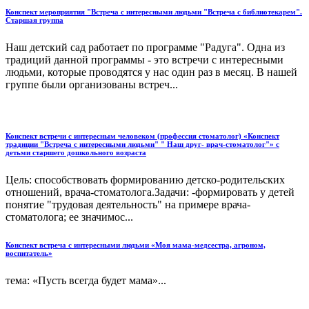
Конспект мероприятия "Встреча с интересными людьми "Встреча с библиотекарем".
Старшая группа
Наш детский сад работает по программе "Радуга". Одна из
традиций данной программы - это встречи с интересными
людьми, которые проводятся у нас один раз в месяц. В нашей
группе были организованы встреч...
Конспект встречи с интересным человеком (профессия стоматолог) «Конспект
традиции "Встреча с интересными людьми" " Наш друг- врач-стоматолог"» с
детьми старшего дошкольного возраста
Цель: способствовать формированию детско-родительских
отношений, врача-стоматолога.Задачи: -формировать у детей
понятие "трудовая деятельность" на примере врача-
стоматолога; ее значимос...
Конспект встреча с интересными людьми «Моя мама-медсестра, агроном,
воспитатель»
тема: «Пусть всегда будет мама»...