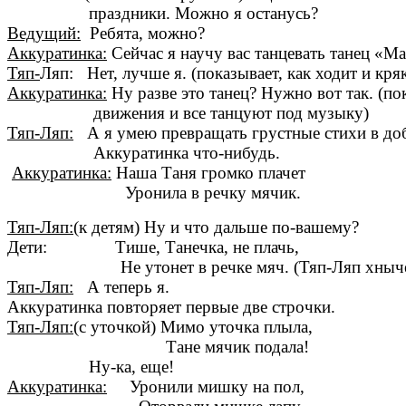
праздники. Можно я останусь?
Ведущий:
Ребята, можно?
Аккуратинка:
Сейчас я научу вас танцевать танец «Ма
Тяп-
Ляп: Нет, лучше я. (показывает, как ходит и кряк
Аккуратинка:
Ну разве это танец? Нужно вот так. (п
движения и все танцуют под музыку)
Тяп-Ляп:
А я умею превращать грустные стихи в до
Аккуратинка что-нибудь.
Аккуратинка:
Наша Таня громко плачет
Уронила в речку мячик.
Тяп-Ляп:
(к детям) Ну и что дальше по-вашему?
Дети: Тише, Танечка, не плачь,
Не утонет в речке мяч. (Тяп-Ляп хныче
Тяп-Ляп:
А теперь я.
Аккуратинка повторяет первые две строчки.
Тяп-Ляп:
(с уточкой) Мимо уточка плыла,
Тане мячик подала!
Ну-ка, еще!
Аккуратинка:
Уронили мишку на пол,