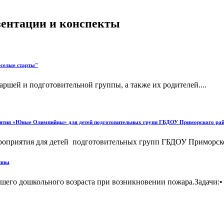
езентации и конспекты
еселые старты"
аршей и подготовительной группы, а также их родителей....
ятия «Юные Олимпийцы» для детей подготовительных групп ГБДОУ Приморского ра
роприятия для детей подготовительных групп ГБДОУ Приморског
уппы
шего дошкольного возраста при возникновении пожара.Задачи:• 