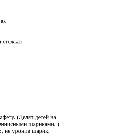
ло.
тежка)
афету. (Делят детей на
исными шариками. )
е уронив шарик.
ак он ловко носит свою 