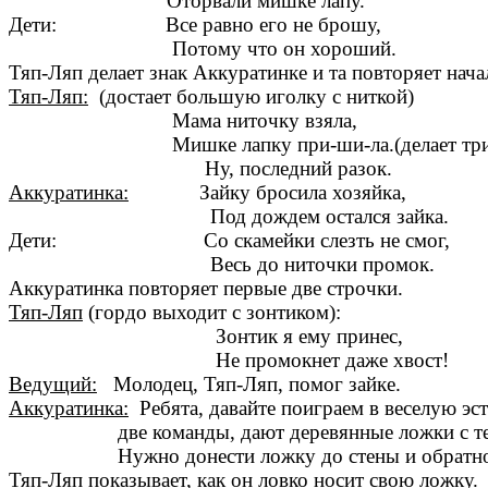
Оторвали мишке лапу.
Дети: Все равно его не брошу,
Потому что он хороший.
Тяп-Ляп делает знак Аккуратинке и та повторяет нача
Тяп-Ляп:
(достает большую иголку с ниткой)
Мама ниточку взяла,
Мишке лапку при-ши-ла.(делает три с
Ну, последний разок.
Аккуратинка:
Зайку бросила хозяйка,
Под дождем остался зайка.
Дети: Со скамейки слезть не смог,
Весь до ниточки промок.
Аккуратинка повторяет первые две строчки.
Тяп-Ляп
(гордо выходит с зонтиком):
Зонтик я ему принес,
Не промокнет даже хвост!
Ведущий:
Молодец, Тяп-Ляп, помог зайке.
Аккуратинка:
Ребята, давайте поиграем в веселую эст
две команды, дают деревянные ложки с тенн
Нужно донести ложку до стены и обратно, н
Тяп-Ляп показывает, к