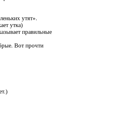
леньких утят».
ает утка)
оказывает правильные
брые. Вот прочти
т.)