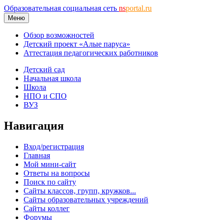
Образовательная социальная сеть
ns
portal.ru
Меню
Обзор возможностей
Детский проект «Алые паруса»
Аттестация педагогических работников
Детский сад
Начальная школа
Школа
НПО и СПО
ВУЗ
Навигация
Вход/регистрация
Главная
Мой мини-сайт
Ответы на вопросы
Поиск по сайту
Сайты классов, групп, кружков...
Сайты образовательных учреждений
Сайты коллег
Форумы