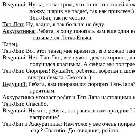
Ведущий:
Ну-ка, посмотрим, что-то не то с твоей л
ложку, шарик не падает, так как приклеен.)
Тяп-Ляп, так не честно.
Тяп-Ляп:
Ну, ладно, я так больше не буду.
Аккуратинка:
Ребята, я хочу показать вам еще один в
называется Летка-Енька.
Танец.
Тяп-Ляп:
Вот этот танец мне нравится, его можно танц
Ведущий:
Нет, Тяп-Ляп, все нужно делать хорошо, да
получился красивым. А сейчас мы поиграем в
Тяп-Ляп:
Сюрприз! Кушайте, ребятки, кофетки и шок
внутри бумага. Смеется. )
Ведущий:
Ребята, вам понравился сюрприз Тяп-Ляпа
приятным.
Аккуратинка угощает ребят и Тяп-Ляпа настоящими 
Тяп-Ляп:
Спасибо.
Ведущий:
Ну что, ребята, понравился вам праздник?
настроение?
Тяп-Ляп и Аккуратинка:
Нам тоже у вас очень понрав
еще? Спасибо. До свидания, ребята.