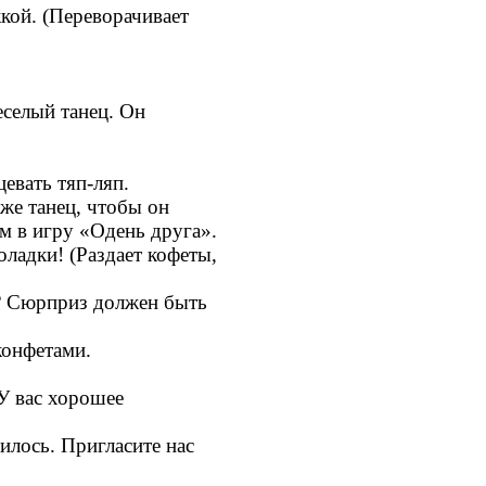
ожкой. (Переворачивает
еселый танец. Он
евать тяп-ляп.
же танец, чтобы он
 игру «Одень друга».
оладки! (Раздает кофеты,
? Сюрприз должен быть
конфетами.
 У вас хорошее
илось. Пригласите нас