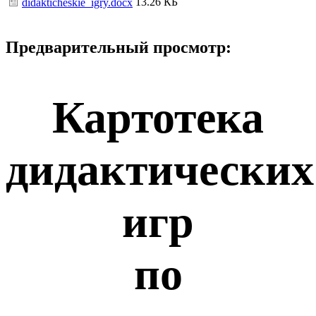
13.26 КБ
didakticheskie_igry.docx
Предварительный просмотр:
Картотека
дидактических
игр
по