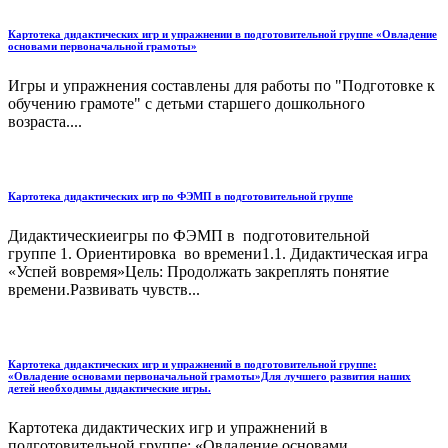
Картотека дидактических игр и упражнении в подготовительной группе «Овладение
основами первоначальной грамоты»
Игры и упражнения составлены для работы по "Подготовке к
обучению грамоте" с детьми старшего дошкольного
возраста....
Картотека дидактических игр по ФЭМП в подготовительной группе
Дидактическиеигры по ФЭМП в подготовительной
группе 1. Ориентировка во времени1.1. Дидактическая игра
«Успей вовремя»Цель: Продолжать закреплять понятие
времени.Развивать чувств...
Картотека дидактических игр и упражнений в подготовительной группе:
«Овладение основами первоначальной грамоты»Для лучшего развития наших
детей необходимы дидактические игры.
Картотека дидактических игр и упражнений в
подготовительной группе: «Овладение основами