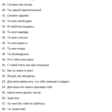
39. Сегодня уже лучше
40. Ты самый замечательный
41. Сказано здорово
42. Ты мне необходим
43. Я тобой восхищаюсь
44. Ты моя надежда
45. Ты мое счастье
46. Ты моя радость
47. Ты моя опора
48. Ты великодушен.
49. Я от тебя в восторге
50. С тобой тепло как при солнышке
51. Как ты ловок и умел
52. Ясный, как звездочка
53. Для меня важно все, что тебя тревожит и радует
54. Для меня нет никого красивее тебя
55. Научи меня делать так же
56. Чудо мое
57. Тут мне без тебя не обойтись
58. Ты талантлив!