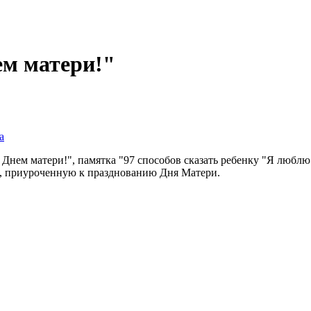
ем матери!"
а
 Днем матери!", памятка "97 способов сказать ребенку "Я любл
в, приуроченную к празднованию Дня Матери.