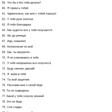
59. Что бы я без тебя делала?
60. Я горжусь тобой
61. Удивительно, как мне с тобой хорошо!
62. У тебя руки золотые
63 . Я тебе благодарна
64. Как чудесно все у тебя получается
65. Ай, да умница!
67. Иди, пожалею!
68. Колокольчик ты мой
69. Как, ты аккуратен
70. Я не сомневаюсь в тебе
71. У тебя непременно все получится
72. Будь смелее, дерзай!
73. Я верю в тебя
74. Ты мой защитник
75. Расскажи мне о своей беде
76. Ты не подведешь
77. Какой у тебя голосок звонкий
78. Это не беда
79. Спи сладко