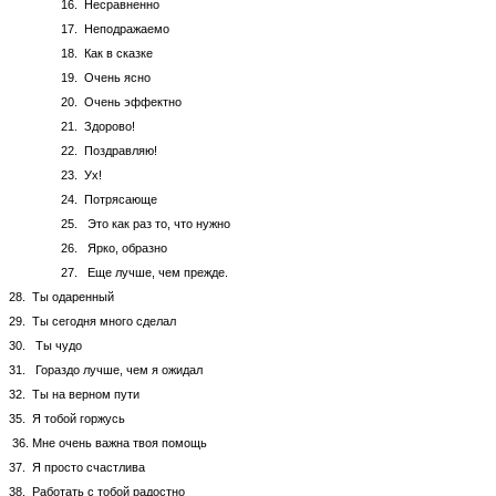
16. Несравненно
17. Неподражаемо
18. Как в сказке
19. Очень ясно
20. Очень эффектно
21. Здорово!
22. Поздравляю!
23. Ух!
24. Потрясающе
25. Это как раз то, что нужно
26. Ярко, образно
27. Еще лучше, чем прежде.
28. Ты одаренный
29. Ты сегодня много сделал
30. Ты чудо
31. Гораздо лучше, чем я ожидал
32. Ты на верном пути
35. Я тобой горжусь
36. Мне очень важна твоя помощь
37. Я просто счастлива
38. Работать с тобой радостно