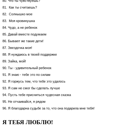
80. Что ты чувствуешь?
81. Как ты считаешь?
82. Солнышко мое
83. Моя кровинушка
84. Чудо, а не ребенок
85. Давай вместе подумаем
86. Бывают же такие дети!
87. Звездочка моя!
88. Я нуждаюсь в твоей поддержке
89. Зайка, мой!
90. Ты - удивительный ребенок
91. Я знаю - тебе это по силам
92. Я горжусь тем, что тебе это удалось
93. Я сам не смог бы сделать лучше
94. Пусть тебе присниться чудесная сказка
95. Не отчаивайся, я рядом
96. Я благодарна судьбе за то, что она подарила мне тебя!
Я ТЕБЯ ЛЮБЛЮ!