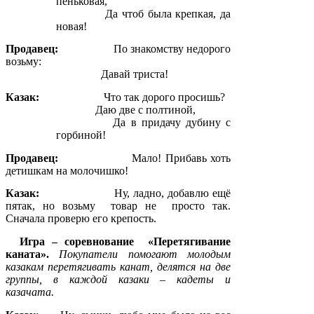
пеньковая,
Да чтоб была крепкая, да
новая!
Продавец:
По знакомству недорого
возьму:
Давай триста!
Казак:
Что так дорого просишь?
Даю две с полтиной,
Да в придачу дубину с
горбиной!
Продавец:
Мало! Прибавь хоть
детишкам на молочишко!
Казак:
Ну, ладно, добавлю ещё
пятак, но возьму товар не просто так.
Сначала проверю его крепость.
Игра – соревнование «Перетягивание
каната».
Покупатели помогают молодым
казакам перетягивать канат, делятся на две
группы, в каждой казаки – кадеты и
казачата.