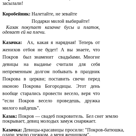
засылали!
Коробейник:
Налетайте, не зевайте
Подарки милой выбирайте!
Казак покупает казачке бусы и платок,
одевает ей на плечи.
Казачка:
Ах, какая я нарядная! Теперь от
женихов отбоя не будет! А вы знаете, что
Покров был знаменит свадьбами. Многие
девицы на выданье считали для себя
непременным долгом побывать в праздник
Покрова в церкви; поставить свечи перед
иконою Покрова Богородицы. Этот день
вообще старались провести весело, веря что
“если Покров весело проведешь, дружка
милого найдешь”.
Казак:
Покров — свадеб покровитель. Бел снег землю
покрывает, девиц молодых замуж снаряжает.
Казачка:
Девицы-красавицы просили: "Покров-батюшка,
одари землю снежком, а меня женишком".