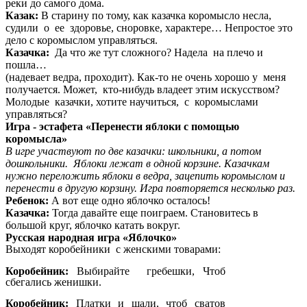
реки до самого дома.
Казак:
В старину по тому, как казачка коромысло несла,
судили о ее здоровье, сноровке, характере… Непростое это
дело с коромыслом управляться.
Казачка:
Да что же тут сложного? Надела на плечо и
пошла…
(надевает ведра, проходит). Как-то не очень хорошо у меня
получается. Может, кто-нибудь владеет этим искусством?
Молодые казачки, хотите научиться, с коромыслами
управляться?
Игра - эстафета «Перенести яблоки с помощью
коромысла»
В игре участвуют по две казачки: школьники, а потом
дошкольники. Яблоки лежат в одной корзине. Казачкам
нужно переложить яблоки в ведра, зацепить коромыслом и
перенести в другую корзину. Игра повторяется несколько раз.
Ребенок:
А вот еще одно яблочко осталось!
Казачка:
Тогда давайте еще поиграем. Становитесь в
большой круг, яблочко катать вокруг.
Русская народная игра «Яблочко»
Выходят коробейники с женскими товарами:
Коробейник:
Выбирайте гребешки, Чтоб
сбегались женишки.
Коробейник:
Платки и шали, чтоб сватов