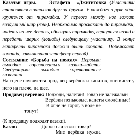
Казачьи игры.
Эстафета «Джигитовка (
Участники
становятся в затылок друг за другом. У каждого в руке один
кружочек от пирамидки. У первого между ног зажат
воздушный шар (конь). Необходимо проскакать до пирамидки,
надеть на нее деталь, обогнуть пирамидку, вернуться назад и
передать шарик (лошадь) следующему участнику. В конце
эстафеты пирамидка должна быть собрана. Побеждает
команда, закончившая эстафету первой).
Состязание «Борьба на поясах».
Первыми
выходят соревноваться казаки–кадеты
Следующими выходят соревноваться
казачата
На сцене появляется продавец верёвок и канатов, они висят у
него на плече, на шее.
Продавец верёвок:
Подходи, налетай! Товар не залежалый
Верёвки пеньковые, канаты смолённые!
В огне не горят, в воде не
тонут!
(К продавцу подходят казаки).
Казак:
Дорого ли стоит товар?
Мне верёвка нужна