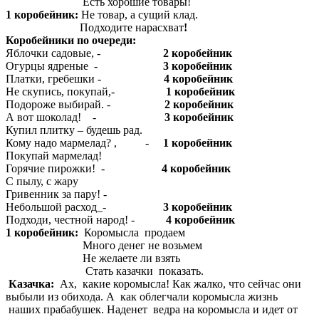
Есть хорошие товары!
1 коробейник:
Не товар, а сущий клад.
Подходите нарасхват
!
Коробейники по очереди:
Яблочки садовые, -
2 коробейник
Огурцы ядреные -
3 коробейник
Платки, гребешки -
4 коробейник
Не скупись, покупай,-
1 коробейник
Подороже выбирай. -
2 коробейник
А вот шоколад! -
3 коробейник
Купил плитку – будешь рад.
Кому надо мармелад? , -
1 коробейник
Покупай мармелад!
Горячие пирожки! -
4 коробейник
С пылу, с жару
Гривенник за пару! -
Небольшой расход_-
3 коробейник
Подходи, честной народ! -
4 коробейник
1 коробейник:
Коромысла продаем
Много денег не возьмем
Не желаете ли взять
Стать казачки показать.
Казачка:
Ах, какие коромысла! Как жалко, что сейчас они
выбыли из обихода. А как облегчали коромысла жизнь
наших прабабушек. Наденет ведра на коромысла и идет от