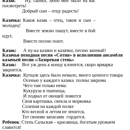
Казак
: Ну, сынки, любо мне было на вас
посмотреть!
Добрый сын – отцу радость!
Казачка:
Каков казак – отец, таков и сын –
молодец!
Вместе землю пашут, вместе в бой
идут,
Вместе песню поют.
Казак:
А ну-ка казаки и казачки, песню запевай!
Казачья походная песня «Сотня» в исполнении ансамбля
казачьей песни «Лазоревая степь»
Казак:
Вот уж день к концу клонится, скоро ярмарка
закроется.
Казачка:
Купцов здесь было немало, много ценного товара
Осенью у каждого казака полны закрома
Чего там только нема:
Кукуруза и пшеница,
И подвал от овощей ломится
Своя картошка, свекла и морковка
Соления на каждой полке
Кто весной и летом не ленится,
Тот своими запасами гордится.
Ребенок
: Степь Сальская – красавица, богатым урожаем
славится!