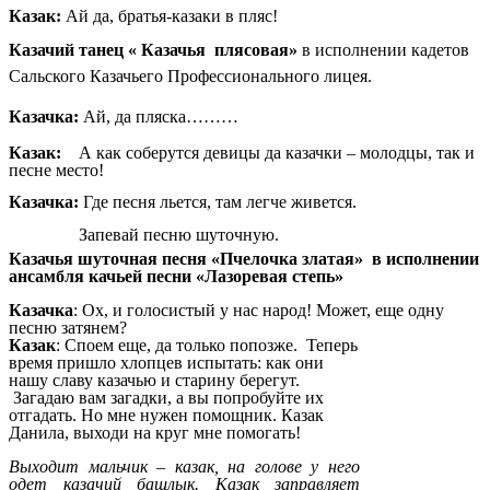
Казак:
Ай да, братья-казаки в пляс!
Казачий танец « Казачья плясовая»
в исполнении кадетов
Сальского Казачьего Профессионального лицея.
Казачка:
Ай, да пляска………
Казак:
А как соберутся девицы да казачки – молодцы, так и
песне место!
Казачка:
Где песня льется, там легче живется.
Запевай песню шуточную.
Казачья шуточная песня «Пчелочка златая» в исполнении
ансамбля качьей песни «Лазоревая степь»
Казачка
: Ох, и голосистый у нас народ! Может, еще одну
песню затянем?
Казак
: Споем еще, да только попозже. Теперь
время пришло хлопцев испытать: как они
нашу славу казачью и старину берегут.
Загадаю вам загадки, а вы попробуйте их
отгадать. Но мне нужен помощник. Казак
Данила, выходи на круг мне помогать!
Выходит мальчик – казак, на голове у него
одет казачий башлык. Казак заправляет