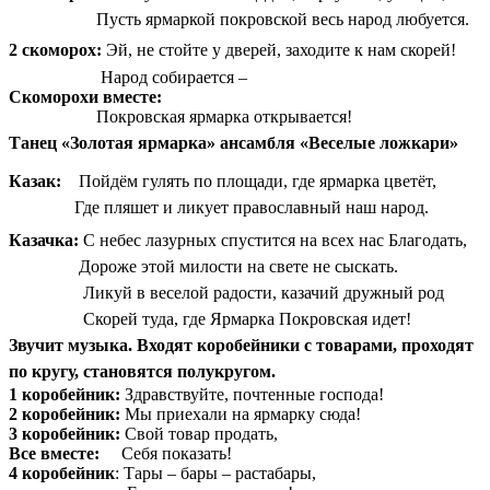
Пусть ярмаркой покровской весь народ любуется.
2 скоморох:
Эй, не стойте у дверей, заходите к нам скорей!
Народ собирается –
Скоморохи вместе:
Покровская ярмарка открывается!
Танец «Золотая ярмарка» ансамбля «Веселые ложкари»
Казак:
Пойдём гулять по площади, где ярмарка цветёт,
Где пляшет и ликует православный наш народ.
Казачка:
С небес лазурных спустится на всех нас Благодать,
Дороже этой милости на свете не сыскать.
Ликуй в веселой радости, казачий дружный род
Скорей туда, где Ярмарка Покровская идет!
Звучит музыка. Входят коробейники с товарами, проходят
по кругу, становятся полукругом.
1 коробейник:
Здравствуйте, почтенные господа!
2 коробейник:
Мы приехали на ярмарку сюда!
3 коробейник:
Свой товар продать,
Все вместе:
Себя показать!
4 коробейник
: Тары – бары – растабары,