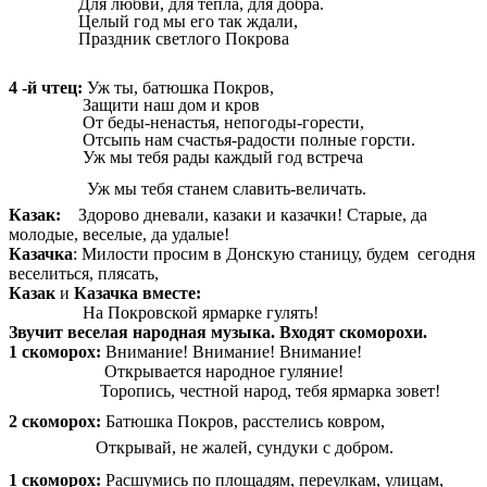
Для любви, для тепла, для добра.
Целый год мы его так ждали,
Праздник светлого Покрова
4 -й чтец:
Уж ты, батюшка Покров,
Защити наш дом и кров
От беды-ненастья, непогоды-горести,
Отсыпь нам счастья-радости полные горсти.
Уж мы тебя рады каждый год встреча
Уж мы тебя станем славить-величать.
Казак:
Здорово дневали, казаки и казачки! Старые, да
молодые, веселые, да удалые!
Казачка
: Милости просим в Донскую станицу, будем сегодня
веселиться, плясать,
Казак
и
Казачка вместе:
На Покровской
ярмарке гулять!
Звучит веселая народная музыка. Входят скоморохи.
1 скоморох:
Внимание! Внимание! Внимание!
Открывается народное гуляние!
Торопись, честной народ, тебя ярмарка зовет!
2 скоморох:
Батюшка Покров, расстелись ковром,
Открывай, не жалей, сундуки с добром.
1 скоморох:
Расшумись по площадям, переулкам, улицам,