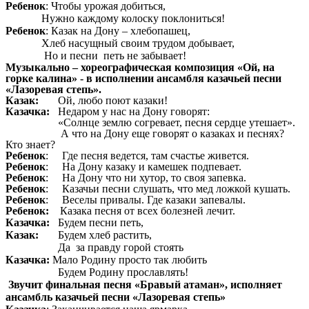
Ребенок
: Чтобы урожая добиться,
Нужно каждому колоску поклониться!
Ребенок
: Казак на Дону – хлебопашец,
Хлеб насущный своим трудом добывает,
Но и песни петь не забывает!
Музыкально – хореографическая композиция «Ой, на
горке калина» - в исполнении ансамбля казачьей песни
«Лазоревая степь».
Казак:
Ой, любо поют казаки!
Казачка:
Недаром у нас на Дону говорят:
«Солнце землю согревает, песня сердце утешает».
А что на Дону еще говорят о казаках и песнях?
Кто знает?
Ребенок
: Где песня ведется, там счастье живется.
Ребенок
: На Дону казаку и камешек подпевает.
Ребенок
: На Дону что ни хутор, то своя запевка.
Ребенок
: Казачьи песни слушать, что мед ложкой кушать.
Ребенок
: Веселы привалы. Где казаки запевалы.
Ребенок:
Казака песня от всех болезней лечит.
Казачка:
Будем песни петь,
Казак:
Будем хлеб растить,
Да за правду горой стоять
Казачка:
Мало Родину просто так любить
Будем Родину прославлять!
Звучит финальная песня «Бравый атаман», исполняет
ансамбль казачьей песни «Лазоревая степь»