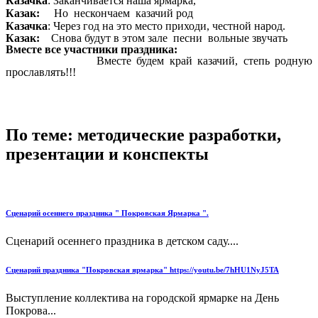
Казачка
: Заканчивается наша ярмарка,
Казак:
Но нескончаем казачий род
Казачка
: Через год на это место приходи, честной народ.
Казак:
Снова будут в этом зале песни вольные звучать
Вместе все участники праздника:
Вместе будем край казачий, степь родную
прославлять!!!
По теме: методические разработки,
презентации и конспекты
Сценарий осеннего праздника " Покровская Ярмарка ".
Сценарий осеннего праздника в детском саду....
Сценарий праздника "Покровская ярмарка" https://youtu.be/7hHU1NyJ5TA
Выступление коллектива на городской ярмарке на День
Покрова...