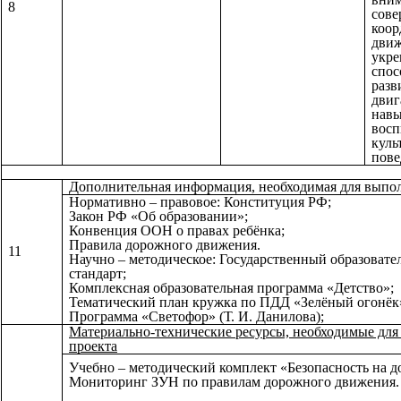
8
сове
коо
движ
укре
спос
разв
двиг
навы
восп
куль
пове
Дополнительная информация, необходимая для выпо
Нормативно – правовое: Конституция РФ;
Закон РФ «Об образовании»;
Конвенция ООН о правах ребёнка;
Правила дорожного движения.
11
Научно – методическое: Государственный образоват
стандарт;
Комплексная образовательная программа «Детство»;
Тематический план кружка по ПДД «Зелёный огонёк
Программа «Светофор» (Т. И. Данилова);
Материально-технические ресурсы, необходимые дл
проекта
Учебно – методический комплект «Безопасность на д
Мониторинг ЗУН по правилам дорожного движения.