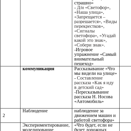
страшно»
-
Д/и «Светофор»,
«Наша улица»,
«Запрещается –
разрешается»,
«Виды
перекрестков»,
«Сигналы
светофора», «Угадай
какой это знак»,
«Собери знак».
-
Игровое
упражнение «Самый
внимательный
пешеход»
коммуникация
Рассказывание «Что
мы видели на улице»
-
Составление
рассказа «Как я иду
в детский сад»
-
Пересказывание
рассказа
Н. Носова
«Автомобиль»
Наблюдение
наблюдение за
2
движением машин и
работой светофора»
Экспериментирование,
«Что будет, если не
моделирование
будет дорожных