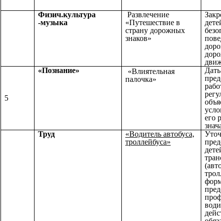
Физич.культура
Развлечение
Закр
-музыка
«Путешествие в
дете
страну дорожных
безо
знаков»
пове
доро
дор
движ
«Познание»
Дать
«Влиятельная
пред
палочка»
рабо
регу
5
объя
усло
его 
знач
Труд
«Водитель автобуса,
Уточ
троллейбуса»
пред
дете
тран
(авт
трол
форм
пре
проф
вод
де
обяз