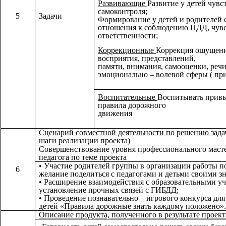
Развивающие
Развитие у детей чувс
самоконтроля;
5
Задачи
Формирование у детей и родителей 
отношения к соблюдению ПДД, чув
ответственности;
Коррекционные
Коррекция ощущен
восприятия, представлений,
памяти, внимания, самооценки, реч
эмоционально – волевой сферы ( пр
Воспитательные
Воспитывать привы
правила дорожного
движения
Сценарий совместной деятельности по решению зада
шаги реализации проекта)
Совершенствование уровня профессионального маст
педагога по теме проекта
• Участие родителей группы в организации работы по
6
желание поделиться с педагогами и детьми своими з
• Расширение взаимодействия с образовательными у
установление прочных связей с ГИБДД;
• Проведение познавательно – игрового конкурса для
детей «Правила дорожные знать каждому положено».
Описание продукта, полученного в результате проект