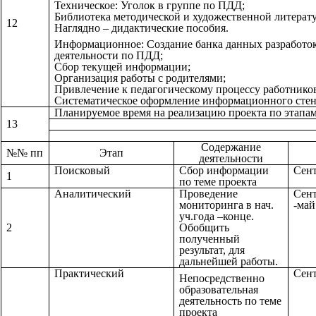
Техническое: Уголок в группе по ПДД;
Библиотека методической и художественной литерат
12
Наглядно – дидактические пособия.
Информационное: Создание банка данных разработо
деятельности по ПДД;
Сбор текущей информации;
Организация работы с родителями;
Привлечение к педагогическому процессу работник
Систематическое оформление информационного стен
Планируемое время на реализацию проекта по этапа
13
Содержание
№№ пп
Этап
деятельности
Поисковый
Сбор информации
Сент
1
по теме проекта
Аналитический
Проведение
Сент
мониторинга в нач.
-май
уч.года –конце.
2
Обобщить
полученный
результат, для
дальнейшей работы.
Практический
Сент
Непосредственно
образовательная
деятельность по теме
проекта