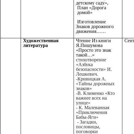
детскому саду»,
План «Дорога
домой»
Изготовление
Знаков дорожного
движения……
Художественная
Чтение Из книги
Сент
литература
Я.Пишумова
«Просто это знак
такой…»
стихотворение
«Азбука
безопасности» И.
Лешкевич.
-Кривицкая А.
«Тайны дорожных
знаков»
-В. Клименко «Кто
важнее всех на
улице»
-
К. Малеванная
«Приключения
Бабы-Яги»
- Загадки,
пословицы,
поговорки