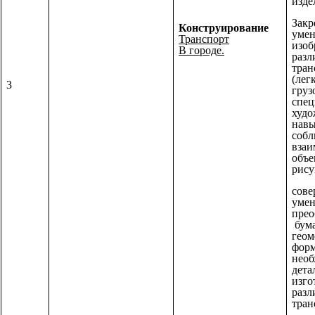
изде
Закр
Конструирование
умен
Транспорт
изо
В городе.
разл
тран
(лег
3
груз
спец
худо
навы
соб
взаи
объе
рису
сове
умен
прео
бум
геом
форм
нео
дета
изго
разл
тран