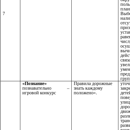
поль
план
Выбо
7
нал
отсу
приз
уста
раве
числ
осущ
выч
дейс
связ
увел
умен
пред
гру
«Познание»
Правила дорожные
уточ
познавательно –
знать каждому
закр
игровой конкурс
положено».
дете
пове
улиц
дор
движ
разл
тран
разв
вним