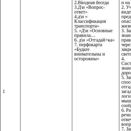
2.Вводная беседа
и на
3.Д\и «Вопрос-
2. У
ответ»
виде
4.д\и «
пред
Классификация
опас
транспорта»
жизн
5. «Д\и «Основные
3. З
правила…
знан
6. д\и «Отгадай=ка»
прав
7. перфокарта
чере
«Будьте
закр
внимательны и
свет
осторожны»
4.
Сист
знан
доро
5. З
спос
отга
1
зага
логи
мыш
сооб
6. Р
речи
отве
вопр
7. З