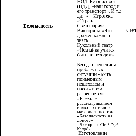
НОД
Безопасность
(ПДД)
«наш город и
его транспорт». И т.д
д\и « Игротека
«Страна
Светофория»
Безопасность
Сент
Викторина «Это
должен каждый
знать»,
Кукольный театр
«Незнайка учится
быть пешеходом»
Беседа с решением
проблемных
ситуаций «Быть
примерным
пешеходом и
пассажиром
разрешается»
-
Беседа с
рассматриванием
иллюстративного
материала по теме:
«Безопасность на
дороге»
-
Викторина «Что? Где?
Когда?»
Изготовление
-