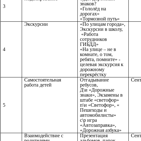
знаков?
3
«Гололёд на
дорогах»
«Тормозной путь»
Экскурсии
«По улицам города»,
Экскурсии в школу,
«Работа
сотрудников
ГИБДД»
4
«На улице – не в
комнате, о том,
ребята, помните» -
целевая экскурсия к
дорожному
перекрёстку
Самостоятельная
Отгадывание
Сент
работа детей
ребусов,
Д\и «Дорожные
знаки», Экзамены в
штабе «светофор»
5
п\и «Светофор», «
Пешеходы и
автомобилисты»
с\р игра
«Автозаправка»,
«Дорожная азбука»
Взаимодействие с
Презентация
Сент
родителями
альбомов, папок,