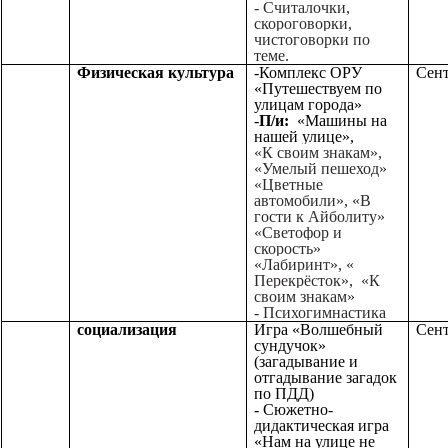
- Считалочки,
скороговорки,
чистоговорки по
теме.
Физическая культура
-Комплекс ОРУ
Сент
«Путешествуем по
улицам города»
-
П/и:
«Машины на
нашей улице»,
«К своим знакам»,
«Умелый пешеход»
«Цветные
автомобили», «В
гости к Айболиту»
«Светофор и
скорость»
«Лабиринт», «
Перекрёсток», «К
своим знакам»
- Психогимнастика
социализация
Игра «Волшебный
Сент
сундучок»
(загадывание и
отгадывание загадок
по ПДД)
-
Сюжетно-
дидактическая игра
«Нам на улице не