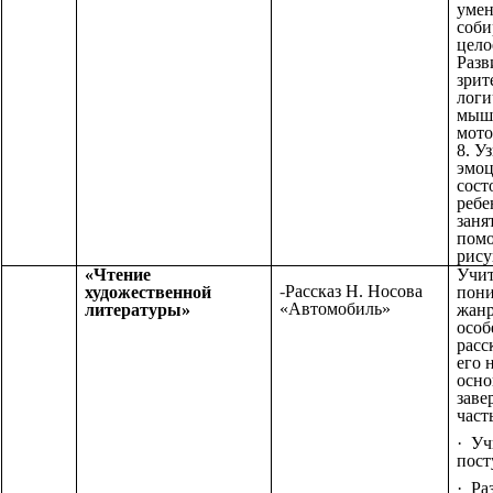
умен
соби
цело
Разв
зрит
логи
мышл
мото
8. У
эмоц
сост
ребе
заня
пом
рису
«Чтение
Учит
-
Рассказ Н. Носова
художественной
пони
«Автомобиль»
литературы»
жан
особ
расс
его 
осно
зав
част
· Уч
пост
· Ра