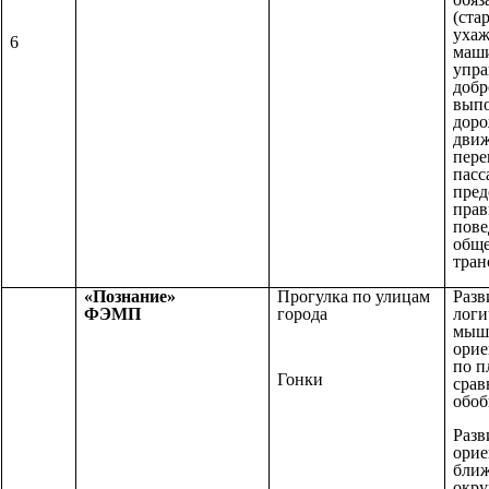
(ста
ух
6
маши
упра
добр
выпо
дор
движ
пере
пасс
пре
прав
по
общ
тран
«Познание»
Прогулка по улицам
Разв
ФЭМП
города
логи
мыш
орие
по п
Гонки
срав
обоб
Разв
орие
бли
окру