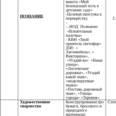
макета «Мой
безопасный путь к
детскому саду»
-Целевая прогулка к
ПОЗНАНИЕ
перекрёстку.
С
-
- -НОД Познание
«Влиятельная
палочка»
-
КВН «Твой
приятель светофор»
Д\И:
«
Автомобиль», «
Викторина»,
«Угадай-ка» «Наша
улица»,
«Логические
дорожки», «Угадай
какой знак»,
«моделируемые
знаки»
«Поставь дорожный
знак», «Улицы
города» «Теремок»
Художественное
Конструирование
(
из
Сент
творчество
бумаги, бросового и
природного
материала)