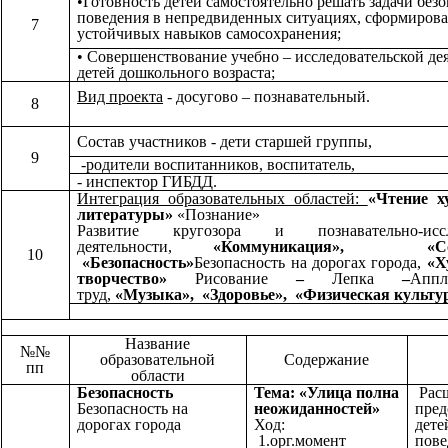
•Готовность детей самостоятельно решать задачи без
поведения в непредвиденных ситуациях, сформиров
7
устойчивых навыков самосохранения;
• Совершенствование учебно – исследовательской де
детей дошкольного возраста;
Вид проекта
- досугово – познавательный.
8
Состав участников - дети старшей группы,
9
-родители воспитанников, воспитатель,
- инспектор ГИБДД.
Интеграция образовательных областей:
«Чтение х
литературы»
«Познание»
Развитие кругозора и познавательно-иссле
деятельности,
«Коммуникация», «Соци
10
«Безопасность»
Безопасность на дорогах города,
«Х
творчество»
Рисование
–
Лепка
–
Аппл
труд,
«Музыка», «Здоровье», «Физическая культу
Название
№№
образовательной
Содержание
пп
области
Безопасность
Тема: «Улица полна
Рас
Безопасность на
неожиданностей»
пред
дорогах города
Ход:
дете
1.орг.момент
пове