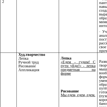
2
пан
навы
созд
выра
обра
мими
инто
· Уч
анал
пост
расс
свое
проч
Худ.творчество
Лепка
Лепка
Разв
«Едем – гудим! С
Ручной труд
твор
пути уйди!» - лепка
Рисование
мыш
предметная на
Аппликация
вооб
форме
фор
умен
обра
путё
Рисование
гото
Мы едем, едем, едем.
(пуз
коро
бано