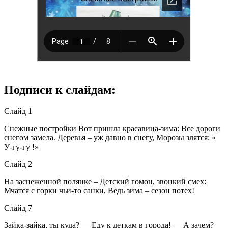
Подписи к слайдам:
Слайд 1
Снежные постройки Вот пришла красавица-зима: Все дороги
снегом замела. Деревья – уж давно в снегу, Морозы злятся: «
У-гу-гу !»
Слайд 2
На заснеженной полянке – Детский гомон, звонкий смех:
Мчатся с горки чьи-то санки, Ведь зима – сезон потех!
Слайд 7
Зайка-зайка, ты куда? — Еду к деткам в города! — А зачем?