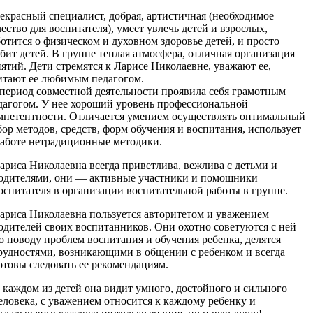
екрасный специалист, добрая, артистичная (необходимое
чество для воспитателя), умеет увлечь детей и взрослых,
ботится о физическом и духовном здоровье детей, и просто
бит детей. В группе теплая атмосфера, отличная организация
нятий. Дети стремятся к Ларисе Николаевне, уважают ее,
итают ее любимым педагогом.
 период совместной деятельности проявила себя грамотным
дагогом. У нее хороший уровень профессиональной
мпетентности. Отличается умением осуществлять оптимальный
бор методов, средств, форм обучения и воспитания, использует
работе нетрадиционные методики.
ариса Николаевна всегда приветлива, вежлива с детьми и
одителями, они — активные участники и помощники
оспитателя в организации воспитательной работы в группе.
ариса Николаевна пользуется авторитетом и уважением
одителей своих воспитанников. Они охотно советуются с ней
о поводу проблем воспитания и обучения ребенка, делятся
рудностями, возникающими в общении с ребенком и всегда
отовы следовать ее рекомендациям.
 каждом из детей она видит умного, достойного и сильного
еловека, с уважением относится к каждому ребенку и