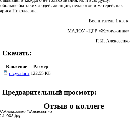
кладывает в каждого не только знания, но и всю душу!
обольше бы таких людей, женщин, педагогов и матерей, как
ариса Николаевна.
Воспитатель 1 кв. к.
МАДОУ «ЦРР «Жемчужинка»
Г. И. Алексеенко
Скачать:
Вложение
Размер
122.55 КБ
otzyv.docx
Предварительный просмотр:
Отзыв о коллеге