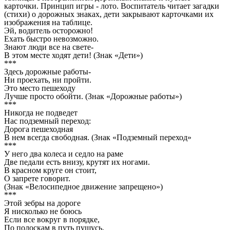
карточки. Принцип игры - лото. Воспитатель читает загадки
(стихи) о дорожных знаках, дети закрывают карточками их
изображения на таблице.
Эй, водитель осторожно!
Ехать быстро невозможно.
Знают люди все на свете-
В этом месте ходят дети! (Знак «Дети»)
***
Здесь дорожные работы-
Ни проехать, ни пройти.
Это место пешеходу
Лучше просто обойти. (Знак «Дорожные работы»)
***
Никогда не подведет
Нас подземный переход:
Дорога пешеходная
В нем всегда свободная. (Знак «Подземный переход»
***
У него два колеса и седло на раме
Две педали есть внизу, крутят их ногами.
В красном круге он стоит,
О запрете говорит.
(Знак «Велосипедное движение запрещено»)
***
Этой зебры на дороге
Я нисколько не боюсь
Если все вокруг в порядке,
По полоскам в путь пущусь.