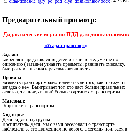
24.73 КБ
didakticheskie_igry_po_pdd_dlya_doshkolnikov.docx
Предварительный просмотр:
Дидактические игры по ПДД для дошкольников
«Угадай транспорт
»
Задачи:
закреплять представления детей о транспорте, умение по
описанию ( загадке) узнавать предметы; развивать смекалку,
быстроту мышления и речевую активность.
Правила:
называть транспорт можно только после того, как прозвучит
загадка о нем. Выигрывает тот, кто даст больше правильных
ответов, т.е. получивший больше картинок с транспортом.
Материал:
Картинки с транспортом
Ход игры:
Дети сидят полукругом.
Воспитатель. Дети, мы с вами беседовали о транспорте,
наблюдали за его движением по дороге, а сегодня поиграем в