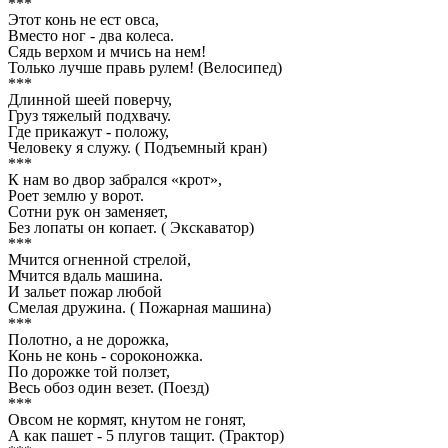
***
Этот конь не ест овса,
Вместо ног - два колеса.
Сядь верхом и мчись на нем!
Только лучше правь рулем! (Велосипед)
***
Длинной шеей поверчу,
Груз тяжелый подхвачу.
Где прикажут - положу,
Человеку я служу. ( Подъемный кран)
***
К нам во двор забрался «крот»,
Роет землю у ворот.
Сотни рук он заменяет,
Без лопаты он копает. ( Экскаватор)
***
Мчится огненной стрелой,
Мчится вдаль машина.
И зальет пожар любой
Смелая дружина. ( Пожарная машина)
***
Полотно, а не дорожка,
Конь не конь - сороконожка.
По дорожке той ползет,
Весь обоз один везет. (Поезд)
***
Овсом не кормят, кнутом не гонят,
А как пашет - 5 плугов тащит. (Трактор)