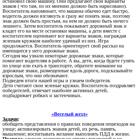
остановил свою машину. Они предлагают свои варианты
знаков ( что там, по их мнению должно быть нарисовано).
Воспитатель напоминает, что машина обычно едет быстро,
водитель должен взглянуть и сразу же понять знак, поэтому
знак должен быть простым, на нем не должно быть ничего
лишнего. Затем воспитатель показывает дорожный знак и
кладет его на месте остановки машины, а дети вместе с
воспитателем оценивают все варианты знаков, награждая
зеленым кружком наиболее удачный из них. Игра
продолжается. Воспитатель ориентирует свой рассказ на
имеющиеся у него дорожные знаки.
Сегодня мы узнали некоторые дорожные знаки, которые
помогают водителям в работе. А вы, дети, когда будете гулять
по улице или ехать в транспорте, обратите внимание на
дорожные знаки, размещенные вдоль дороги, подсказывайте
взрослым, что они обозначают.
Подведем итоги нашей игры и узнаем победителя.
Дети считают свои зеленые кружки. Воспитатель поздравляет
победителей, отмечает наиболее активных детей,
подбадривает робких и застенчивых.
«Веселый жезл»
Задачи
:
обобщить представления о правилах поведения пешеходов на
улице; активизировать знания детей, их речь, память,
мышление; воспитывать желание выполнять ПДД в жизни.
Правила
:
слушать внимательно ответы товарищей и не