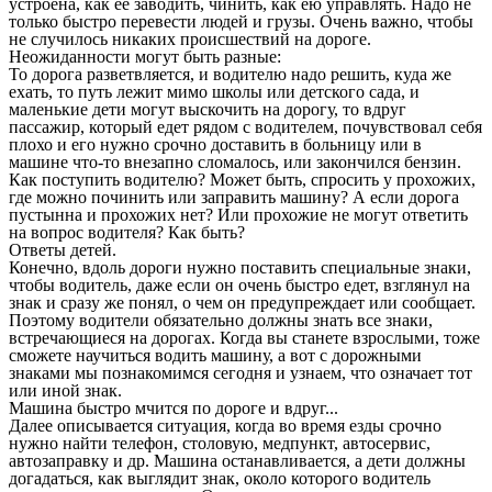
устроена, как ее заводить, чинить, как ею управлять. Надо не
только быстро перевести людей и грузы. Очень важно, чтобы
не случилось никаких происшествий на дороге.
Неожиданности могут быть разные:
То дорога разветвляется, и водителю надо решить, куда же
ехать, то путь лежит мимо школы или детского сада, и
маленькие дети могут выскочить на дорогу, то вдруг
пассажир, который едет рядом с водителем, почувствовал себя
плохо и его нужно срочно доставить в больницу или в
машине что-то внезапно сломалось, или закончился бензин.
Как поступить водителю? Может быть, спросить у прохожих,
где можно починить или заправить машину? А если дорога
пустынна и прохожих нет? Или прохожие не могут ответить
на вопрос водителя? Как быть?
Ответы детей.
Конечно, вдоль дороги нужно поставить специальные знаки,
чтобы водитель, даже если он очень быстро едет, взглянул на
знак и сразу же понял, о чем он предупреждает или сообщает.
Поэтому водители обязательно должны знать все знаки,
встречающиеся на дорогах. Когда вы станете взрослыми, тоже
сможете научиться водить машину, а вот с дорожными
знаками мы познакомимся сегодня и узнаем, что означает тот
или иной знак.
Машина быстро мчится по дороге и вдруг...
Далее описывается ситуация, когда во время езды срочно
нужно найти телефон, столовую, медпункт, автосервис,
автозаправку и др. Машина останавливается, а дети должны
догадаться, как выглядит знак, около которого водитель