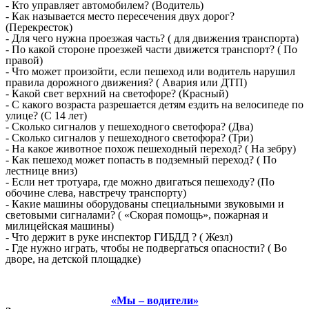
- Кто управляет автомобилем? (Водитель)
- Как называется место пересечения двух дорог?
(Перекресток)
- Для чего нужна проезжая часть? ( для движения транспорта)
- По какой стороне проезжей части движется транспорт? ( По
правой)
- Что может произойти, если пешеход или водитель нарушил
правила дорожного движения? ( Авария или ДТП)
- Какой свет верхний на светофоре? (Красный)
- С какого возраста разрешается детям ездить на велосипеде по
улице? (С 14 лет)
- Сколько сигналов у пешеходного светофора? (Два)
- Сколько сигналов у пешеходного светофора? (Три)
- На какое животное похож пешеходный переход? ( На зебру)
- Как пешеход может попасть в подземный переход? ( По
лестнице вниз)
- Если нет тротуара, где можно двигаться пешеходу? (По
обочине слева, навстречу транспорту)
- Какие машины оборудованы специальными звуковыми и
световыми сигналами? ( «Скорая помощь», пожарная и
милицейская машины)
- Что держит в руке инспектор ГИБДД ? ( Жезл)
- Где нужно играть, чтобы не подвергаться опасности? ( Во
дворе, на детской площадке)
«Мы – водители»