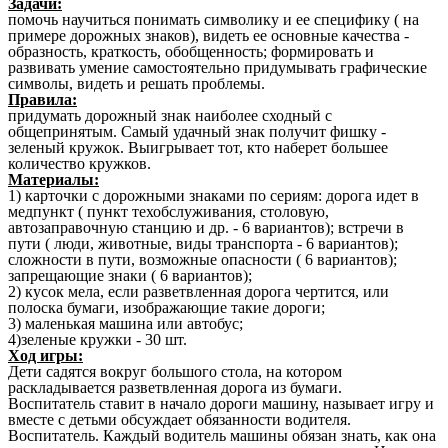
Задачи:
помочь научиться понимать символику и ее специфику ( на
примере дорожных знаков), видеть ее основные качества -
образность, краткость, обобщенность; формировать и
развивать умение самостоятельно придумывать графические
символы, видеть и решать проблемы.
Правила:
придумать дорожный знак наиболее сходный с
общепринятым. Самый удачный знак получит фишку -
зеленый кружок. Выигрывает тот, кто наберет большее
количество кружков.
Материалы:
1) карточки с дорожными знаками по сериям: дорога идет в
медпункт ( пункт техобслуживания, столовую,
автозаправочную станцию и др. - 6 вариантов); встречи в
пути ( люди, животные, виды транспорта - 6 вариантов);
сложности в пути, возможные опасности ( 6 вариантов);
запрещающие знаки ( 6 вариантов);
2) кусок мела, если разветвленная дорога чертится, или
полоска бумаги, изображающие такие дороги;
3) маленькая машина или автобус;
4)зеленые кружки - 30 шт.
Ход игры:
Дети садятся вокруг большого стола, на котором
раскладывается разветвленная дорога из бумаги.
Воспитатель ставит в начало дороги машину, называет игру и
вместе с детьми обсуждает обязанности водителя.
Воспитатель. Каждый водитель машины обязан знать, как она