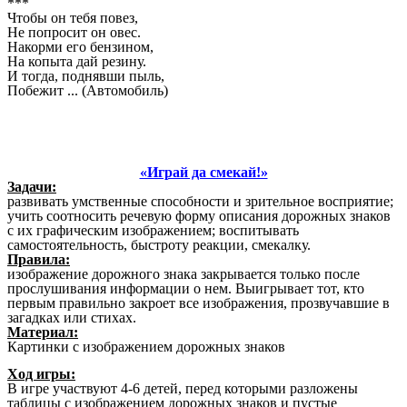
***
Чтобы он тебя повез,
Не попросит он овес.
Накорми его бензином,
На копыта дай резину.
И тогда, поднявши пыль,
Побежит ... (Автомобиль)
«Играй да смекай!»
Задачи:
развивать умственные способности и зрительное восприятие;
учить соотносить речевую форму описания дорожных знаков
с их графическим изображением; воспитывать
самостоятельность, быстроту реакции, смекалку.
Правила:
изображение дорожного знака закрывается только после
прослушивания информации о нем. Выигрывает тот, кто
первым правильно закроет все изображения, прозвучавшие в
загадках или стихах.
Материал:
Картинки с изображением дорожных знаков
Ход игры:
В игре участвуют 4-6 детей, перед которыми разложены
таблицы с изображением дорожных знаков и пустые