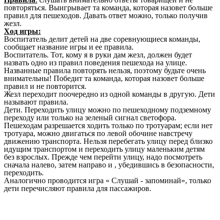
повторяться. Выигрывает та команда, которая назовет больше
правил для пешеходов. Давать ответ можно, только получив
жезл.
Ход игры:
Воспитатель делит детей на две соревнующиеся команды,
сообщает название игры и ее правила.
Воспитатель. Тот, кому я в руки дам жезл, должен будет
назвать одно из правил поведения пешехода на улице.
Названные правила повторять нельзя, поэтому будьте очень
внимательны! Победит та команда, которая назовет больше
правил и не повторится.
Жезл переходит поочередно из одной команды в другую. Дети
называют правила.
Дети. Переходить улицу можно по пешеходному подземному
переходу или только на зеленый сигнал светофора.
Пешеходам разрешается ходить только по тротуарам; если нет
тротуара, можно двигаться по левой обочине навстречу
движению транспорта. Нельзя перебегать улицу перед близко
идущим транспортом и переходить улицу маленьким детям
без взрослых. Прежде чем перейти улицу, надо посмотреть
сначала налево, затем направо и , убедившись в безопасности,
переходить.
Аналогично проводится игра « Слушай - запоминай», только
дети перечисляют правила для пассажиров.