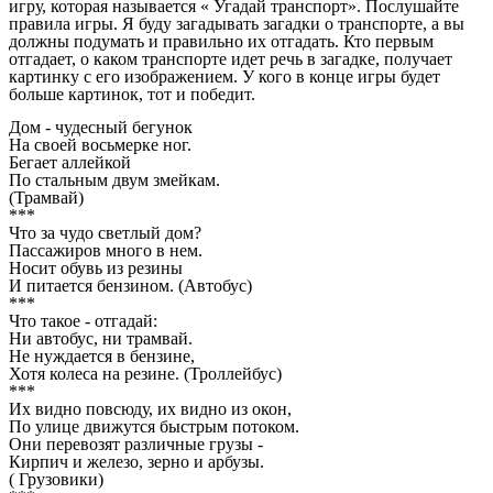
игру, которая называется « Угадай транспорт». Послушайте
правила игры. Я буду загадывать загадки о транспорте, а вы
должны подумать и правильно их отгадать. Кто первым
отгадает, о каком транспорте идет речь в загадке, получает
картинку с его изображением. У кого в конце игры будет
больше картинок, тот и победит.
Дом - чудесный бегунок
На своей восьмерке ног.
Бегает аллейкой
По стальным двум змейкам.
(Трамвай)
***
Что за чудо светлый дом?
Пассажиров много в нем.
Носит обувь из резины
И питается бензином. (Автобус)
***
Что такое - отгадай:
Ни автобус, ни трамвай.
Не нуждается в бензине,
Хотя колеса на резине. (Троллейбус)
***
Их видно повсюду, их видно из окон,
По улице движутся быстрым потоком.
Они перевозят различные грузы -
Кирпич и железо, зерно и арбузы.
( Грузовики)