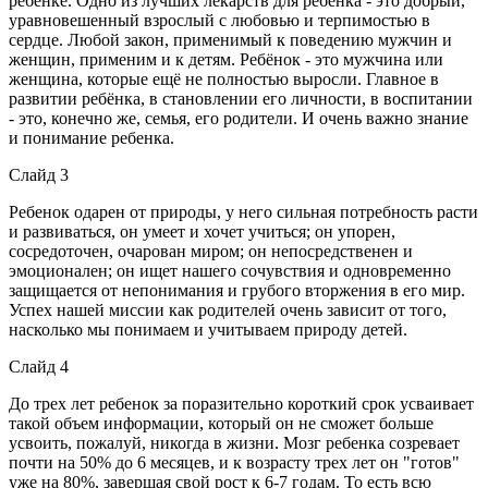
ребёнке. Одно из лучших лекарств для ребёнка - это добрый,
уравновешенный взрослый с любовью и терпимостью в
сердце. Любой закон, применимый к поведению мужчин и
женщин, применим и к детям. Ребёнок - это мужчина или
женщина, которые ещё не полностью выросли. Главное в
развитии ребёнка, в становлении его личности, в воспитании
- это, конечно же, семья, его родители. И очень важно знание
и понимание ребенка.
Слайд 3
Ребенок одарен от природы, у него сильная потребность расти
и развиваться, он умеет и хочет учиться; он упорен,
сосредоточен, очарован миром; он непосредственен и
эмоционален; он ищет нашего сочувствия и одновременно
защищается от непонимания и грубого вторжения в его мир.
Успех нашей миссии как родителей очень зависит от того,
насколько мы понимаем и учитываем природу детей.
Слайд 4
До трех лет ребенок за поразительно короткий срок усваивает
такой объем информации, который он не сможет больше
усвоить, пожалуй, никогда в жизни. Мозг ребенка созревает
почти на 50% до 6 месяцев, и к возрасту трех лет он "готов"
уже на 80%, завершая свой рост к 6-7 годам. То есть всю