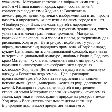
ухаживать . Материал: карточки с изображениями птиц,
альбом «Птицы нашего города, края», составленный
совместно с родителями Ход игры : Воспитатель
демонстрирует детям карточки с изображениями птиц, просит
назвать и определить, живет птица в нашем городе или нет .
«Подбери узор» Цель: знакомить детей с народными
промыслами, прививать интерес к русским традициям, учить
узнавать и отличать различные промыслы. Материал:
карточки с нарисованным узором и полем, расчерченным для
рисования. Ход игры -Дети рисуют подбирают у узор по
образу, называют вид народного промысла. «Подбери наряд
кукле» Цель: знакомить с национальной одеждой, прививать
интерес к национальной культуре., любовь к Родине, Родному
краю Материал: кукла, национальные костюмы для куклы,
картинки и иллюстрации с изображением народных
костюмов» Ход игры -Дети одевают куклу в национальную
одежду. « Богатства недр земли» . Цель : расширять
представление детей о богатстве недр земли полезными
ископаемыми (уголь, минералы, железная руда, драгоценные
камни). Расширять представления детей о внутреннем
строении земли Материал: коллекция камушек, ископаемых
земли, картинки и иллюстрации природных ресурсов земли
Ход игры - Воспитатель показывает детям картинку
(природное ископаемое) предлагает назвать его.