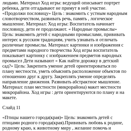
людьми. Материал Ход игры: ведущий описывает портрет
ребенка, дети отгадывают не примут в ней участие.
«Продолжи пословицу» Цель : знакомить с устным народным
словотворчеством, развивать речь, память , логическое
мышление. Материал: Ход игры: Воспитатель начинает
пословицу, дети ее продолжают. « Народные промыслы»
Цель: знакомить детей с народными промыслами, прививать
интерес к русским традициям, учить узнавать и отличать
различные промыслы. Материал: картинки и изображения с
предметами народного творчества Ход игры воспитатель
показывает картинку с изображением предметов народных
промысел Дети называют « Как найти дорожку в детский
сад?» Цель: Закрепить умение детей ориентироваться по
плану местности, уметь объяснять расположение объектов по
отношению друг к другу. Закреплять умение определять
направление движения. Развивать абстрактное мышление.
Материал: план местности (микрорайона) макет местности
микрорайона. Ход игры : дети ориентируются по плану и на
макете.
Слайд 11
«Птицы нашего города(края)» Цель: знакомить детей с
птицами родного города(края).Прививать любовь к родине,
родному краю, к животному миру , желание помочь и