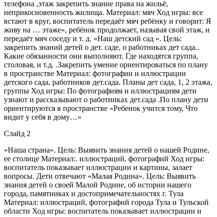
телефона ,этаж закрепить знание права на жильё,
неприкосновенность жилища. Материал: мяч Ход игры: все
встают в круг, воспитатель передаёт мяч ребёнку и говорит: Я
живу на … этаже», ребёнок продолжает, называя свой этаж, и
передаёт мяч соседу и т. д. «Наш детский сад ». Цель:
закрепить знаний детей о дет. саде, о работниках дет сада..
Какие обязанности они выполняют. Где находятся группа,
столовая, и т.д. .Закрепить умение ориентироваться по плану
в пространстве Материал: фотографии и иллюстрации
детского сада, работников дет.сада. Планы дет сада, 1, 2 этажа,
группы Ход игры: По фотографиям и иллюстрациям дети
узнают и рассказывают о работниках дет.сада .По плану дети
ориентируются в пространстве «Ребенок учится тому, Что
видит у себя в дому…»
Слайд 2
«Наша страна». Цель: Выявить знания детей о нашей Родине,
ее столице Материал:. иллюстраций, фотографий Ход игры:
воспитатель показывает иллюстрации и картины, залает
вопросы. Дети отвечают «Малая Родина». Цель: Выявить
знания детей о своей Малой Родине, об истории нашего
города, памятниках и достопримечательностях г. Тула
Материал: иллюстраций, фотографий города Тула и Тульской
области Ход игры: воспитатель показывает иллюстрации и