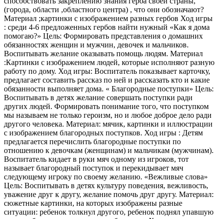
способствовать закреплению знания герба своей страны,
(города, области ,областного центра) , что они обозначают?
Материал ;картинки с изображением разных гербов Ход игры
: среди 4-6 предложенных гербов найти нужный «Как я дома
помогаю?» Цель: Формировать представления о домашних
обязанностях женщин и мужчин, девочек и мальчиков.
Воспитывать желание оказывать помощь людям. Материал
:Картинки с изображением людей, которые исполняют разную
работу по дому. Ход игры: Воспитатель показывает карточку,
предлагает составить рассказ по ней и рассказать кто и какие
обязанности выполняет дома. « Благородные поступки» Цель:
Воспитывать в детях желание совершать поступки ради
других людей. Формировать понимание того, что поступком
мы называем не только героизм, но и любое доброе дело ради
другого человека. Материал: мячик, картинки и иллюстрации
с изображением благородных поступков. Ход игры : Детям
предлагается перечислить благородные поступки по
отношению к девочкам (женщинам) и мальчикам (мужчинам).
Воспитатель кидает в руки мяч одному из игроков, тот
называет благородный поступок и перекидывает мяч
следующему игроку по своему желанию. «Вежливые слова»
Цель: Воспитывать в детях культуру поведения, вежливость,
уважение друг к другу, желание помочь друг другу. Материал:
сюжетные картинки, на которых изображены разные
ситуации: ребенок толкнул другого, ребенок поднял упавшую