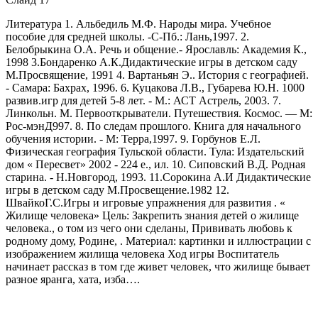
Литература 1. Альбедиль М.Ф. Народы мира. Учебное
пособие для средней школы. -С-Пб.: Лань,1997. 2.
Белобрыкина О.А. Речь и общение.- Ярославль: Академия К.,
1998 3.Бондаренко А.К.Дидактические игры в детском саду
М.Просвящение, 1991 4. Вартаньян Э.. История с географией.
- Самара: Бахрах, 1996. 6. Куцакова Л.В., Губарева Ю.Н. 1000
развив.игр для детей 5-8 лет. - М.: АСТ Астрель, 2003. 7.
Линкольн. М. Первооткрыватели. Путешествия. Космос. — М:
Рос-мэнД997. 8. По следам прошлого. Книга для начального
обучения истории. - М: Терра,1997. 9. Горбунов Е.Л.
Физическая география Тульской области. Тула: Издательский
дом « Пересвет» 2002 - 224 е., ил. 10. Сиповский В.Д. Родная
старина. - Н.Новгород, 1993. 11.Сорокина А.И Дидактические
игры в детском саду М.Просвещение.1982 12.
ШвайкоГ.С.Игры и игровые упражнения для развития . «
Жилище человека» Цель: Закрепить знания детей о жилище
человека., о том из чего они сделаны, Прививать любовь к
родному дому, Родине, . Материал: картинки и иллюстрации с
изображением жилища человека Ход игры Воспитатель
начинает рассказ в том где живет человек, что жилище бывает
разное яранга, хата, изба….