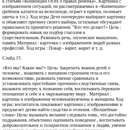
к статьям «Конвенции ООН о правах ребенка». Картинки с
изображением ситуаций, не рассматриваемых в «Конвенции»
(ребенок катается на велосипеде, играет в прятки, поливает
цветы и т.п.). Ход игры Дети поочередно выбирают картинку
и объясняют причину своего выбора, остальные обсуждают
правильность принятого решения. "Кто что делает?« Цель :
формировать навык на подбор глаголов к
существительным..Развивать речь, логическое мышление,
память Материал : карточки с изображением людей разных
профессий. Ход игры : Повар - варит, жарит и т. д.
Слайд 15
«Кто мы? Какие мы?» Цель: Закрепить знания детей о
человеке , знакомить с внешним строением тела и его
возможностями, развивать умение сравнивать и
устанавливать простейшие причинно-следственные связи,
вызывать интерес к познанию себя, воспитывать бережное
отношение к себе и к окружающему миру . Материал :
картины и изображения человека(мужчины и женщины Ход
игры: воспитатель показывает картинки с изображениями и
предлагает детям найти сходства и отличия. «Волшебные
слова» Цель: вызывать желание следовать тому,, что достойно
подражания, объективно оценивать поведение , воспитывать
доброжелательное и толерантное отношение к людям, умение