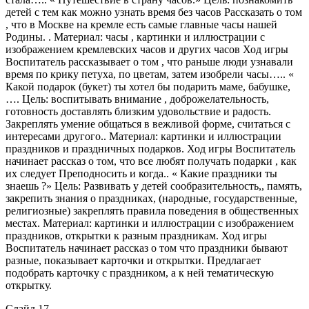
детей с тем как можно узнать время без часов Рассказать о том
, что в Москве на кремле есть самые главные часы нашей
Родины. . Материал: часы , картинки и иллюстрации с
изображением кремлевских часов и других часов Ход игры
Воспитатель рассказывает о том , что раньше люди узнавали
время по крику петуха, по цветам, затем изобрели часы….. «
Какой подарок (букет) ты хотел бы подарить маме, бабушке,
…. Цель: воспитывать внимание , доброжелательность,
готовность доставлять близким удовольствие и радость.
Закреплять умение общаться в вежливой форме, считаться с
интересами другого.. Материал: картинки и иллюстрации
праздников и праздничных подарков. Ход игры Воспитатель
начинает рассказ о том, что все любят получать подарки , как
их следует Преподносить и когда.. « Какие праздники ты
знаешь ?» Цель: Развивать у детей сообразительность,, память,
закрепить знания о праздниках, (народные, государственные,
религиозные) закреплять правила поведения в общественных
местах. Материал: картинки и иллюстрации с изображением
праздников, открытки к разным праздникам. Ход игры
Воспитатель начинает рассказ о том что праздники бывают
разные, показывает карточки и открытки. Предлагает
подобрать карточку с праздником, а к ней тематическую
открытку.
Слайд 17