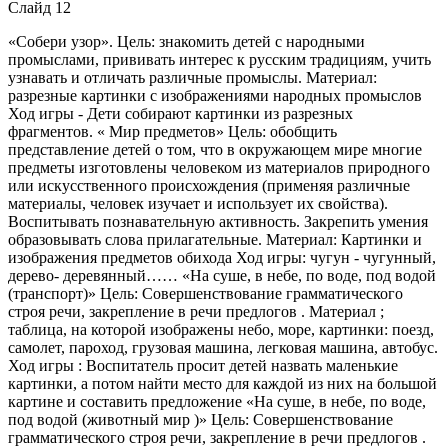
Слайд 12
«Собери узор». Цель: знакомить детей с народными
промыслами, прививать интерес к русским традициям, учить
узнавать и отличать различные промыслы. Материал:
разрезные картинки с изображениями народных промыслов
Ход игры - Дети собирают картинки из разрезных
фрагментов. « Мир предметов» Цель: обобщить
представление детей о том, что в окружающем мире многие
предметы изготовлены человеком из материалов природного
или искусственного происхождения (применяя различные
материалы, человек изучает и использует их свойства).
Воспитывать познавательную активность. Закрепить умения
образовывать слова прилагательные. Материал: Картинки и
изображения предметов обихода Ход игры: чугун - чугунный,
дерево- деревянный…… «На суше, в небе, по воде, под водой
(транспорт)» Цель: Совершенствование грамматического
строя речи, закрепление в речи предлогов . Материал ;
таблица, на которой изображены небо, море, картинки: поезд,
самолет, пароход, грузовая машина, легковая машина, автобус.
Ход игры : Воспитатель просит детей назвать маленькие
картинки, а потом найти место для каждой из них на большой
картине и составить предложение «На суше, в небе, по воде,
под водой (животный мир )» Цель: Совершенствование
грамматического строя речи, закрепление в речи предлогов .