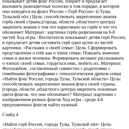
показывает детям флаг России, убирает и предлагает
выложить разноцветные полоски в том порядке, в котором
они находятся на флаге России « Герб России» (г.Тулы,
Тульской обл.) Цель: способствовать закреплению знания
герба своей страны,(города, области ,областного центра)
закрепить знания о том что нарисовано на гербе и что это
обозначает Материал : картинка герба разрезанная на 6-8
частей Ход игры : Воспитатель показывает детям герб России,
и предлагает детям составить герб одно целое из частей
картинки. «Расскажи о своей семье» Цель: Сформировать
представление о себе как о члене семьи. Показать значение
семьи в жизни человека. Формировать желание рассказывать
о членах своей семьи, гордиться ими, любить их. Материал:
Фотоальбом , составленный совместно с родителями с
семейными фотографиями с генеалогическим древом семьи
«Найти флаг России, города Тулы, Тульской области» Цель:
способствовать закреплению знания флага своей страны,
(города, области ,областного центра) закрепить основные
цвета флагов, что они обозначают? Материал ;картинки с
изображением разных флагов Ход игры : среди 4-6
предложенных флагов найти нужный
Слайд 4
«Найти герб России, города Тулы, Тульской обл» Цель: