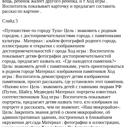
вещь, ребенок жалеет другого ребенка, и т Ход игры .
Воспитатель показывает карточку и предлагает составить
рассказ по картине .
Слайд 5
«Путешествие по городу Тула» Цель : знакомить с родным
городом, с достопримечательностями города, с памятниками
культуры . Материал : альбом фотографий родного города,
иллюстрации и открытки с изображением
достопримечательностей г орода Ход игры : Воспитатель
показывает детям фотографии достопримечательностей
города, предлагает назвать их. «Где находится памятник?»
Цель: знакомить детей с памятниками, учить ориентироваться
в родном городе Материал: изображения памятников Ход
игры : Воспитатель демонстрирует детям изображения
памятников, просит рассказать, где установлен этот памятник.
«Назови кто» Цель : знакомить детей с главными людьми РФ
(Путин, Шайгу, Медведев) Материал: портреты известных
соотечественников Ход игры : Воспитатель показывает
портреты, предлагает детям назвать того, кто изображен на
портрете и рассказать, чем он знаменит. «Наш микрорайон».
Цель: Закрепить знания детей о своем микрорайоне, об
административных зданиях, построенных в ближайшем
окружении дет.сада Материал : фотографии и иллюстрации,