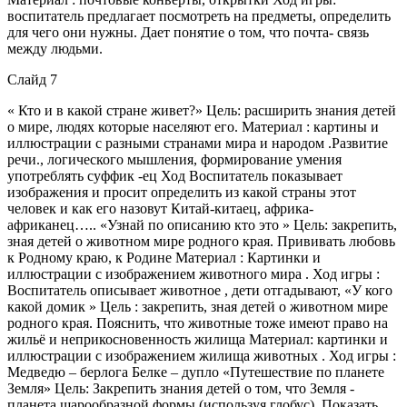
воспитатель предлагает посмотреть на предметы, определить
для чего они нужны. Дает понятие о том, что почта- связь
между людьми.
Слайд 7
« Кто и в какой стране живет?» Цель: расширить знания детей
о мире, людях которые населяют его. Материал : картины и
иллюстрации с разными странами мира и народом .Развитие
речи., логического мышления, формирование умения
употреблять суффик -ец Ход Воспитатель показывает
изображения и просит определить из какой страны этот
человек и как его назовут Китай-китаец, африка-
африканец….. «Узнай по описанию кто это » Цель: закрепить,
зная детей о животном мире родного края. Прививать любовь
к Родному краю, к Родине Материал : Картинки и
иллюстрации с изображением животного мира . Ход игры :
Воспитатель описывает животное , дети отгадывают, «У кого
какой домик » Цель : закрепить, зная детей о животном мире
родного края. Пояснить, что животные тоже имеют право на
жильё и неприкосновенность жилища Материал: картинки и
иллюстрации с изображением жилища животных . Ход игры :
Медведю – берлога Белке – дупло «Путешествие по планете
Земля» Цель: Закрепить знания детей о том, что Земля -
планета шарообразной формы (используя глобус). Показать