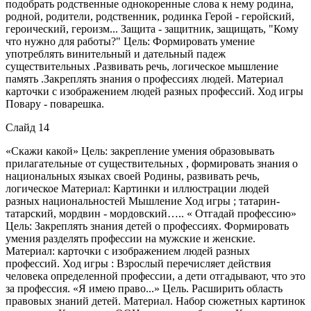
подобрать родственные однокоренные слова к нему родина,
родной, родители, родственник, родинка Герой - геройский,
героический, героизм... Защита - защитник, защищать, "Кому
что нужно для работы?" Цель: Формировать умение
употреблять винительный и дательный падеж
существительных .Развивать речь, логическое мышление
память .Закреплять знания о профессиях людей. Материал
карточки с изображением людей разных профессий. Ход игры
Повару - поварешка.
Слайд 14
«Скажи какой» Цель: закрепление умения образовывать
прилагательные от существительных , формировать знания о
национальных языках своей Родины, развивать речь,
логическое Материал: Картинки и иллюстрации людей
разных национальностей Мышление Ход игры ; татарин-
татарский, мордвин - мордовский….. « Отгадай профессию»
Цель: Закреплять знания детей о профессиях. Формировать
умения разделять профессии на мужские и женские.
Материал: карточки с изображением людей разных
профессий. Ход игры : Взрослый перечисляет действия
человека определенной профессии, а дети отгадывают, что это
за профессия. «Я имею право...» Цель. Расширить область
правовых знаний детей. Материал. Набор сюжетных картинок