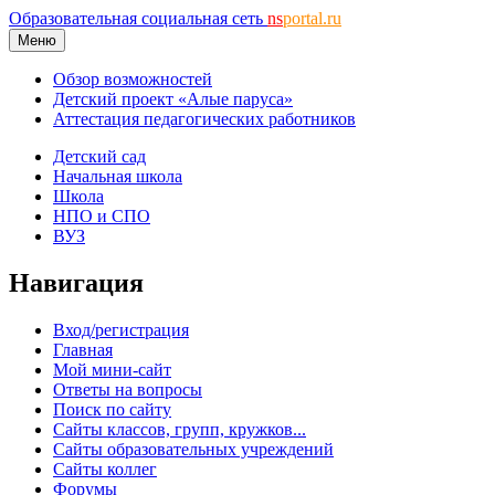
Образовательная социальная сеть
ns
portal.ru
Меню
Обзор возможностей
Детский проект «Алые паруса»
Аттестация педагогических работников
Детский сад
Начальная школа
Школа
НПО и СПО
ВУЗ
Навигация
Вход/регистрация
Главная
Мой мини-сайт
Ответы на вопросы
Поиск по сайту
Сайты классов, групп, кружков...
Сайты образовательных учреждений
Сайты коллег
Форумы