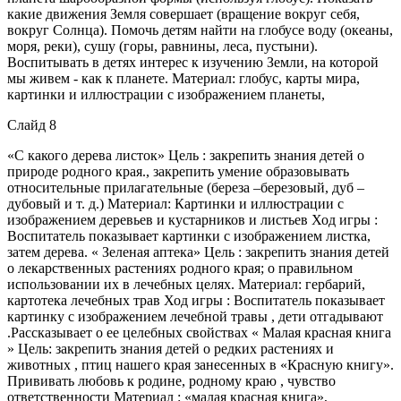
какие движения Земля совершает (вращение вокруг себя,
вокруг Солнца). Помочь детям найти на глобусе воду (океаны,
моря, реки), сушу (горы, равнины, леса, пустыни).
Воспитывать в детях интерес к изучению Земли, на которой
мы живем - как к планете. Материал: глобус, карты мира,
картинки и иллюстрации с изображением планеты,
Слайд 8
«С какого дерева листок» Цель : закрепить знания детей о
природе родного края., закрепить умение образовывать
относительные прилагательные (береза –березовый, дуб –
дубовый и т. д.) Материал: Картинки и иллюстрации с
изображением деревьев и кустарников и листьев Ход игры :
Воспитатель показывает картинки с изображением листка,
затем дерева. « Зеленая аптека» Цель : закрепить знания детей
о лекарственных растениях родного края; о правильном
использовании их в лечебных целях. Материал: гербарий,
картотека лечебных трав Ход игры : Воспитатель показывает
картинку с изображением лечебной травы , дети отгадывают
.Рассказывает о ее целебных свойствах « Малая красная книга
» Цель: закрепить знания детей о редких растениях и
животных , птиц нашего края занесенных в «Красную книгу».
Прививать любовь к родине, родному краю , чувство
ответственности Материал : «малая красная книга»,