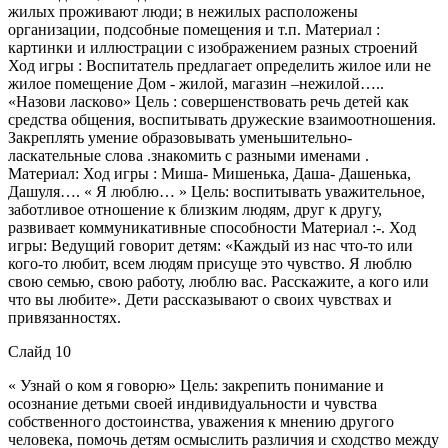
жилых проживают люди; в нежилых расположены
организации, подсобные помещения и т.п. Материал :
картинки и иллюстрации с изображением разных строений
Ход игры : Воспитатель предлагает определить жилое или не
жилое помещение Дом - жилой, магазин –нежилой…..
«Назови ласково» Цель : совершенствовать речь детей как
средства общения, воспитывать дружеские взаимоотношения.
Закреплять умение образовывать уменьшительно-
ласкательные слова .знакомить с разными именами .
Материал: Ход игры : Миша- Мишенька, Даша- Дашенька,
Дашуля…. « Я люблю… » Цель: воспитывать уважительное,
заботливое отношение к близким людям, друг к другу,
развивает коммуникативные способности Материал :-. Ход
игры: Ведущий говорит детям: «Каждый из нас что-то или
кого-то любит, всем людям присуще это чувство. Я люблю
свою семью, свою работу, люблю вас. Расскажите, а кого или
что вы любите». Дети рассказывают о своих чувствах и
привязанностях.
Слайд 10
« Узнай о ком я говорю» Цель: закрепить понимание и
осознание детьми своей индивидуальности и чувства
собственного достоинства, уважения к мнению другого
человека, помочь детям осмыслить различия и сходство между