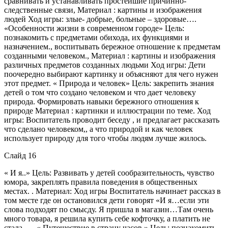
сравнивать и устанавливать простейшие причинно-
следственные связи, Материал : картины и изображения
людей Ход игры: злые- добрые, больные – здоровые….
«Особенности жизни в современном городе» Цель:
познакомить с предметами обихода, их функциями и
назначением., воспитывать бережное отношение к предметам
созданными человеком., Материал : картины и изображения
различных предметов созданных людьми Ход игры: Дети
поочередно выбирают картинку и объясняют для чего нужен
этот предмет. « Природа и человек» Цель: закрепить знания
детей о том что создано человеком и что дает человеку
природа. Формировать навыки бережного отношения к
природе Материал : картинки и иллюстрации по теме. Ход
игры: Воспитатель проводит беседу , и предлагает рассказать
что сделано человеком,, а что природой и как человек
использует природу для того чтобы людям лучше жилось.
Слайд 16
« И я..» Цель: Развивать у детей сообразительность, чувство
юмора, закреплять правила поведения в общественных
местах. . Материал: Ход игры Воспитатель начинает рассказ в
том месте где он остановился дети говорят «И я…если эти
слова подходят по смысду. Я пришла в магазин…Там очень
много товара, я решила купить себе кофточку, а платить не
стала….. « Путешествие в страну часов.» Цель: познакомить