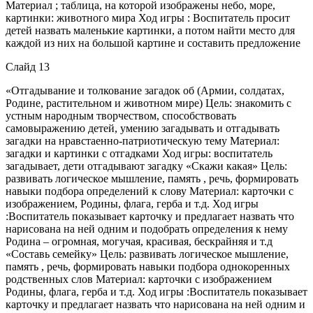
Материал ; таблица, на которой изображены небо, море,
картинки: животного мира Ход игры : Воспитатель просит
детей назвать маленькие картинки, а потом найти место для
каждой из них на большой картине и составить предложение
Слайд 13
«Отгадывание и толкование загадок об (Армии, солдатах,
Родине, растительном и животном мире) Цель: знакомить с
устным народным творчеством, способствовать
самовыражению детей, умению загадывать и отгадывать
загадки на нравстаенно-патриотическую тему Материал:
загадки и картинки с отгадками Ход игры: воспитатель
загадывает, дети отгадывают загадку «Скажи какая» Цель:
развивать логическое мышление, память , речь, формировать
навыки подбора определений к слову Материал: карточки с
изображением, Родины, флага, герба и т.д. Ход игры
:Воспитатель показывает карточку и предлагает назвать что
нарисована на ней одним и подобрать определения к нему
Родина – огромная, могучая, красивая, бескрайняя и т.д
«Составь семейку» Цель: развивать логическое мышление,
память , речь, формировать навыки подбора однокоренных
родственных слов Материал: карточки с изображением
Родины, флага, герба и т.д. Ход игры :Воспитатель показывает
карточку и предлагает назвать что нарисована на ней одним и