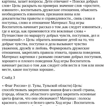
картины, залает вопросы. Дети отвечают « Поиски добрых
слов» Цель: раскрыть на примерах значение слов «простите,
извините», воспитывать дружеские отношения, объяснить
необходимость извинения, признания вины или
доказательства правоты и справедливости., связь слова и
поступка, слово и отношение Материал: Ход игры
Воспитатель начинает рассказ о том ,как следует извиняться ,
где и когда, как применяются эти вежливые слова «
Путешествие по маршруту добрых чувств, поступков, дел и
отношений».» Цель: обратить внимание детей на то, что
добрые чувства, поступки и дела вызывают чувство
уважения, дружбу и любовь. Формировать дружеские
отношения, закреплять правила этикета, правила поведения.
Материал: картинки с разными сюжетами добрых поступков,
хорошего и плохого поведения Ход игры Воспитатель
начинает рассказ о том ,как следует себя вести в том или ином
месте, какие поступки хорошие..
Слайд 3
« Флаг России» (г. Тулы, Тульской области) Цель:
способствовать закреплению знания флага своей страны,
(города, области ,областного центра) закрепить основные
цвета флагов, что они обозначают? Материал : полосы
красного, синего и белого цвета Ход игры : Воспитатель