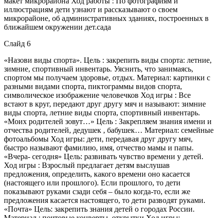
макет микрорайона Ход работы : По фотографиям и
иллюстрациям дети узнают и рассказывают о своем
микрорайоне, об административных зданиях, построенных в
ближайшем окружении дет.сада
Слайд 6
«Назови виды спорта». Цель : закрепить виды спорта: летние,
зимние, спортивный инвентарь. Уяснить, что занимаясь,
спортом мы получаем здоровье, отдых. Материал: картинки с
разными видами спорта, пиктограммы видов спорта,
символическое изображение человечков Ход игры : Все
встают в круг, передают друг другу мяч и называют: зимние
виды спорта, летние виды спорта, спортивный инвентарь.
«Моих родителей зовут…» Цель : Закрепляем знания имени и
отчества родителей, дедушек , бабушек… Материал: семейные
фотоальбомы Ход игры: дети, передавая друг другу мяч,
быстро называют фамилию, имя, отчество мамы и папы.
«Вчера- сегодня» Цель: развивать чувство времени у детей.
Ход игры : Взрослый предлагает детям выслушав
предложения, определить, какого времени оно касается
(настоящего или прошлого). Если прошлого, то дети
показывают руками сзади себя – было когда-то, если же
предложения касается настоящего, то дети разводят руками.
«Почта» Цель: закрепить знания детей о городах России.
Материал : почтовые конверты, открытки Ход игры: