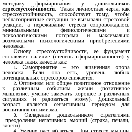
методику формирования у дошкольников
стрессоустойчивости.
Такая личностная черта, как
стрессоустойчивость, способствует тому, чтобы
неблагоприятные ситуации не вызывали стрессовой
реакции, а переживание стресса сопровождалось
минимальными физиологическими и
психологическими потерями и максимально
возможными психологическими приобретениями
человека.
Основу стрессоустойчивости, ее фундамент
составляет наличие (степень сформированности) у
человека таких качеств как:
Самопринятие – это жизненная опора
человека. Если она есть, уровень любых
потенциальных стрессоров снижается.
Оптимизм или общее позитивное отношение
к различным событиям жизни (позитивное
мышление, умение замечать хорошее в различных
ситуациях и радоваться этому). Дошкольный
возраст является сензитивным периодом для
воспитания оптимизма.
Овладение дошкольником стратегиями
преодоления негативных эмоций (страха, печали,
злости).
Умение расслабляться. При стрессе мышцы