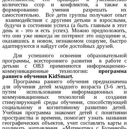
количества ссор и конфликтов, а также к
формированию умения разрешать их
самостоятельно. Все дети группы получают опыт
взаимодействия с другими детьми и взрослыми,
будучи в состоянии успеха (а быть главным в этот
день и - это и есть успех). Можно предположить,
что они уже никогда не потеряют это ощущение и,
оказавшись в новом, незнакомом социуме, быстро
адаптируются и найдут себе достойных друзей.
Для успешного освоения образовательной
программы, всестороннего развития в работе с
детьми с ОВЗ применяются информационно-
коммуникационные технологии
: программа
раннего обучения KidSmart.
Программа раннего обучения предназначена
для обучения детей младшего возраста (3-6 лет),
путем использования информационных и
коммуникационных технологий и создания
стимулирующей среды обучения, способствующей
социальному и когнитивному развитию детей.
Учебная программа знакомит детей с понятиями
пространства и времени, помогает узнать названия
географических объектов, учит составлять карты и
различать направления. «Математика с Буренкой»