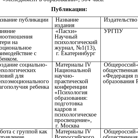
Публикации:
звание публикации
Название
Издательство
издания
лияние
«Пасхи»
УРГПУ
моотношения
Научный
тери на
психологический
оциональное
журнал, №1(13),
аимодействие с
г. Екатеринбург
бенком.
здание социально-
Материалы IV
Общероссий-
ихологических
Национальной
общественная
ловий для
научно-
«Федерация п
ихоэмоционального
практической
образования 
агополучия ребенка
конференции
«Психология
образования:
подготовка
кадров и
психологическое
просвещение»,
г. Москва
бота с группой как
Материалы IV
Общероссий-
правление
Всероссийского
общественная