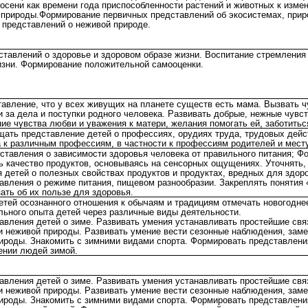
осени как времени года приспособленности растений и животных к изме
 природы.Формирование первичных представлений об экосистемах, при
 представлений о неживой природе.
тавлений о здоровье и здоровом образе жизни. Воспитание стремления
изни. Формирование положительной самооценки.
авление, что у всех живущих на планете существ есть мама. Вызвать ч
и за дела и поступки родного человека. Развивать добрые, нежные чувст
е чувства любви и уважения к матери, желания помогать ей, заботиться
щать представление детей о профессиях, орудиях труда, трудовых дейс
 к различным профессиям, в частности к профессиям родителей и месту
ставления о зависимости здоровья человека от правильного питания; Ф
ь качество продуктов, основываясь на сенсорных ощущениях. Уточнять,
я детей о полезных свойствах продуктов и продуктах, вредных для здор
авления о режиме питания, пищевом разнообразии. Закреплять понятия 
ать об их пользе для здоровья.
тей осознанного отношения к обычаям и традициям отмечать новогодне
льного опыта детей через различные виды деятельности.
авления детей о зиме. Развивать умения устанавливать простейшие св
и неживой природы. Развивать умение вести сезонные наблюдения, заме
рироды. Знакомить с зимними видами спорта. Формировать представлени
ении людей зимой.
авления детей о зиме. Развивать умения устанавливать простейшие св
и неживой природы. Развивать умение вести сезонные наблюдения, заме
рироды. Знакомить с зимними видами спорта. Формировать представлени