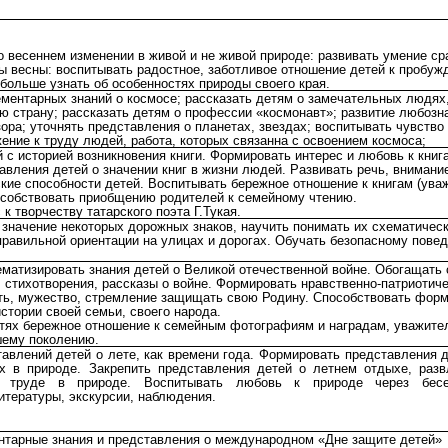
о весеннем изменении в живой и не живой природе: развивать умение ср
ы весны: воспитывать радостное, заботливое отношение детей к пробу
больше узнать об особенностях природы своего края.
ментарных знаний о космосе; рассказать детям о замечательных людях
ю страну; рассказать детям о профессии «космонавт»; развитие любозн
ора; уточнять представления о планетах, звездах; воспитывать чувство 
ение к труду людей, работа, которых связанна с освоением космоса;
 с историей возникновения книги. Формировать интерес и любовь к книг
вления детей о значении книг в жизни людей. Развивать речь, внимание
кие способности детей. Воспитывать бережное отношение к книгам (ува
особствовать приобщению родителей к семейному чтению.
 к творчеству татарского поэта Г.Тукая.
 значение некоторых дорожных знаков, научить понимать их схематичес
правильной ориентации на улицах и дорогах. Обучать безопасному пове
ематизировать знания детей о Великой отечественной войне. Обогащать
, стихотворения, рассказы о войне. Формировать нравственно-патриотич
сть, мужество, стремление защищать свою Родину. Способствовать фор
истории своей семьи, своего народа.
тях бережное отношение к семейным фотографиям и наградам, уважите
шему поколению.
авлений детей о лете, как времени года. Формировать представления д
х в природе. Закрепить представления детей о летнем отдыхе, разв
, труде в природе. Воспитывать любовь к природе через бесе
итературы, экскурсии, наблюдения.
нтарные знания и представления о международном «Дне защите детей»