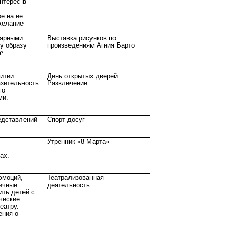
нтерес в
е на ее
желание
лярными
Выставка рисунков по
у образу
произведениям Агния Барто
е
итии
День открытых дверей.
азительность
Развлечение.
го
ми.
едставлений
Спорт досуг
Утренник «8 Марта»
ах.
эмоций,
Театрализованная
вичные
деятельность
ить детей с
ческие
еатру.
ения о