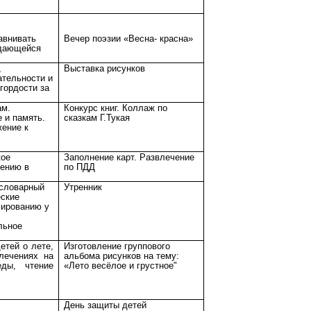
авнивать
Вечер поэзии «Весна- красна»
ждающейся
,
Выставка рисунков
ательности и
гордости за
ам.
Конкурс книг. Коллаж по
 и память.
сказкам Г.Тукая
жение к
кое
Заполнение карт. Развлечение
дению в
по ПДД
 словарный
Утренник
еские
мированию у
льное
етей о лете,
Изготовление группового
лечениях на
альбома рисунков на тему:
ды, чтение
«Лето весёлое и грустное"
День защиты детей