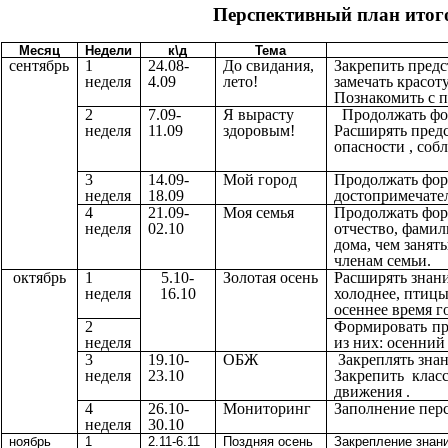
Перспективный план итог
Месяц
Недели
к\д
Тема
сентябрь
1
24.08-
До свидания,
Закрепить предс
неделя
4.09
лето!
замечать красот
Познакомить с 
2
7.09-
Я вырасту
Продолжать фор
неделя
11.09
здоровым!
Расширять предс
опасности , соб
3
14.09-
Мой город
Продолжать форм
неделя
18.09
достопримечате
4
21.09-
Моя семья
Продолжать форм
неделя
02.10
отчество, фамил
дома, чем занят
членам семьи.
октябрь
1
5.10-
Золотая осень
Расширять знани
неделя
16.10
холоднее, птицы
осеннее время г
2
Формировать пр
неделя
из них: осенний
3
19.10-
ОБЖ
Закреплять знан
неделя
23.10
Закрепить клас
движения .
4
26.10-
Мониторинг
Заполнение пер
неделя
30.10
ноябрь
1
2.11-6.11
Поздняя осень
Закрепление знан