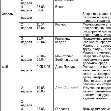
неделя
4
28.03-
Весна
неделя
8.04
Закрепить знания 
апрель
1
различные период
неделя
природе; желание 
2
11.04-
Космос
Формирование эле
неделя
15.04
прославивших сво
расширение кругоз
свою Родину, уваж
3
18.04-
Книжкина
Познакомить детей
неделя
25.04
неделя
Расширить предста
Развивать творчес
труду людей). Сп
Развивать интерес
4
25.04-
Мониторинг.
Закрепить у детей
неделя
29.04
Зелёная волна
изображение для 
дорожной среде.
май
1
2.05-6.05
День Победы
Расширять и сист
неделя
запас через песни
качества: храбро
детей интереса к 
Воспитывать в де
отношение к стар
2
10.05-
Лето! Ах, лето!
Углубление предст
неделя
20.05
летних изменения
свежем воздухе
художественной л
3
неделя
4
23.05-
О правах
Дать детям элеме