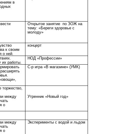
нениям в
родных
 вести
Открытое занятие по ЗОЖ на
тему: «Береги здоровье с
молоду»
увство
концерт
ва к своим
 о ней.
твиях.
НОД «Профессии»
 их работы.
ормировать
С-р игра «В магазине» (УМК)
 расширять
овья.
«овощи»,
е торжество,
язи между
Утренник «Новый год»
чать
я о
язи между
Эксперименты с водой и льдом
чать
я о