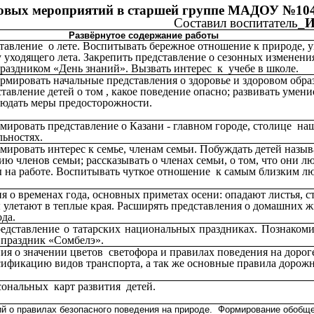
овых мероприятий в старшей группе МАДОУ №104 
Составил воспитатель
_И
Развёрнутое содержание работы
тавление о лете. Воспитывать бережное отношение к природе, 
у уходящего лета. Закрепить представление о сезонных изменени
праздником «День знаний». Вызвать интерес к учебе в школе.
мировать начальные представления о здоровье и здоровом обра
тавление детей о том , какое поведение опасно; развивать умени
людать меры предосторожности.
ировать представление о Казани - главном городе, столице наш
льностях.
ировать интерес к семье, членам семьи. Побуждать детей назыв
ию членов семьи; рассказывать о членах семьи, о том, что они лю
ы на работе. Воспитывать чуткое отношение к самым близким л
я о временах года, основных приметах осени: опадают листья, с
 улетают в теплые края. Расширять представления о домашних 
ода.
едставление о татарских национальных праздниках. Познакоми
 праздник «Сомбелэ».
ия о значении цветов светофора и правилах поведения на дорог
сификацию видов транспорта, а так же основные правила дорож
сональных карт развития детей.
ий о правилах безопасного поведения на природе. Формирование обобщ