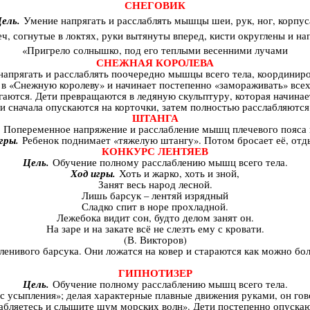
СНЕГОВИК
ель.
Умение напрягать и расслаблять мышцы шеи, рук, ног, корпус
ч, согнутые в локтях, руки вытянуты вперед, кисти округлены и на
«Пригрело солнышко, под его теплыми весенними лучами
СНЕЖНАЯ КОРОЛЕВА
апрягать и расслаблять поочередно мышцы всего тела, координиро
в «Снежную королеву» и начинает постепенно «замораживать» всех д
гаются. Дети превращаются в ледяную скульптуру, которая начинае
ти сначала опускаются на корточки, затем полностью расслабляются
ШТАНГА
Попеременное напряжение и расслабление мышц плечевого пояса 
гры.
Ребенок поднимает «тяжелую штангу». Потом бросает её, отд
КОНКУРС ЛЕНТЯЕВ
Цель.
Обучение полному расслаблению мышц всего тела.
Ход игры.
Хоть и жарко, хоть и зной,
Занят весь народ лесной.
Лишь барсук – лентяй изрядный
Сладко спит в норе прохладной.
Лежебока видит сон, будто делом занят он.
На заре и на закате всё не слезть ему с кровати.
(В. Викторов)
енивого барсука. Они ложатся на ковер и стараются как можно бо
ГИПНОТИЗЕР
Цель.
Обучение полному расслаблению мышц всего тела.
с усыпления»; делая характерные плавные движения руками, он гов
абляетесь и слышите шум морских волн». Дети постепенно опускаю