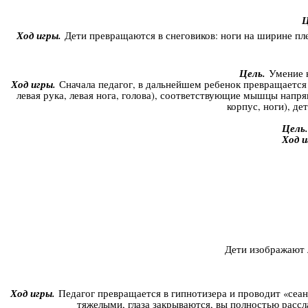
Ц
Ход игры.
Дети превращаются в снеговиков: ноги на ширине пле
Цель.
Умение н
Ход игры.
Сначала педагог, в дальнейшем ребенок превращается 
левая рука, левая нога, голова), соответствующие мышцы напря
корпус, ноги), де
Цель.
Ход и
Дети изображают л
Ход игры.
Педагог превращается в гипнотизера и проводит «сеан
тяжелыми, глаза закрываются, вы полностью рассл