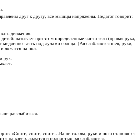
а.
правлены друг к другу, все мышцы напряжены. Педагог говорит:
вать движения.
етей: называет при этом определенные части тела (правая рука,
т медленно таять под лучами солнца. (Расслабляются шея, руки,
 и ложатся на пол.
и рук.
ыхает.
льше расслабиться.
орит: «Спите, спите, спите…Ваши голова, руки и ноги становятся
тся на ковер, ложатся и полностью расслабляются.