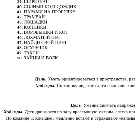
ШИРЕ ШАГ
СОЛНЫШКО И ДОЖДИК
ПАРАМИ НА ПРОГУЛКУ
ТРАМВАЙ
ЛОШАДКИ
КОННИКИ
ВОРОБЫШКИ И КОТ
ЛОХМАТЫЙ ПЕС
НАЙДИ СВОЙ ЦВЕТ
ОГУРЕЧИК
ТАКСИ
ЗАЙЦЫ И ВОЛК
Цель.
Уметь ориентироваться в пространстве, рав
Ход игры.
По хлопку педагога дети начинают хаот
Цель.
Умение снимать напряжен
Ход игры.
Дети двигаются по залу врассыпную мягким, слегка пр
По команде «солнышко» медленно встают и стряхивают «капельки