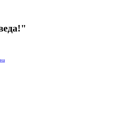
веда!"
на