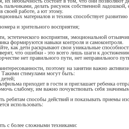
 их необычность состоит в том, что они позволяют д
ь пальчиками, делать рисунок собственной ладошкой, 
 своей работе, а ют этому.
иционных материалов и техник способствует развитию 
зомера и зрительного восприятия;
и, эстетического восприятия, эмоциональной отзывчи
ьника формируются навыки контроля и самоконтроля.
йте, как дети раскрывают свои уникальные способности
ерят, что ошибки - это всего лишь шаги к достижению ц
рчестве нет правильного пути, нет неправильного пути
заинтересованности, поэтому на занятии важно активиз
 Такими стимулами могут быть:
 детей;
тфильма приходит в гости и приглашает ребенка отпра
омочь слабому, им важно почувствовать себя значимы
ть ребятам способы действий и показывать приемы из
тся использовать:
ть с более сложными техниками: