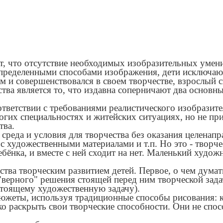
, что отсутствие необходимых изобразительных умени
 определенными способами изображения, дети исключают
м и совершенствовался в своем творчестве, взрослый 
тва является то, что издавна соперничают два основн
ответствии с требованиями реалистического изобразите
огих специальностях и житейских ситуациях, но не пр
тва.
 среда и условия для творчества без оказания целенап
 художественными материалами и т.п. Но это - творче
бёнка, и вместе с ней сходит на нет. Маленький худож
тва творческим развитием детей. Первое, о чем думать
 "верного" решения стоящей перед ним творческой зада
стоящему художественную задачу).
сюжеты, используя традиционные способы рисования: 
ко раскрыть свои творческие способности. Они не спо