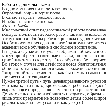
Работа с дошкольниками
В одном мгновении видеть вечность,
Огромный мир - в зерне песка,
В единой горсти - бесконечность
И небо - в чашечке цветка.
Уильям Блейк
Многолетний опыт педагогической работы показывает
невыразительности детских работ, так как не владея
затрудняются. Чтобы ребенок рисовал с удовольствие
Особенностью преподавания изобразительного искусс
академическое обучение и свободное воспитание.
В первом случае детей учат изображать объекты в со
могут приобрести некоторые навыки, полезные во мн
приобщаются к искусству. Это - обучение без творчес
Во втором случае для детей создаются благоприятная
обретают опыт свободного самовыражения, общения с
"возрастной талантливости", как бы помимо самого ре
творческим потенциалом.
Нужен третий путь - путь целенаправленного руководс
учитывать, что никто, кроме самого ребёнка, не даст
выражающее определенное чувство, он решает по на
Детям очень сложно изображать предметы, образы, 
лишь этих предметов не позволяет детям более широ
рисовать можно чем угодно и как угодно!