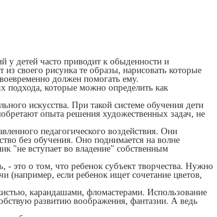
й у детей часто приводит к обыденности и
 из своего рисунка те образы, нарисовать которые
своевременно должен помогать ему.
ых подхода, которые можно определить как
льного искусства. При такой системе обучения дети
иобретают опыта решения художественных задач, не
равленного педагогического воздействия. Они
ство без обучения. Оно поднимается на волне
ник "не вступает во владение" собственным
, - это о том, что ребенок субъект творчества. Нужно
чи (например, если ребенок ищет сочетание цветов,
кистью, карандашами, фломастерами. Использование
собствую развитию воображения, фантазии. А ведь