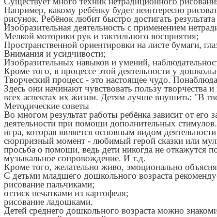
Существует много техник нетрадиционного рисования,
Например, какому ребёнку будет неинтересно рисоват
рисунок. Ребёнок любит быстро достигать результата в
Изобразительная деятельность с применением нетрад
Мелкой моторики рук и тактильного восприятия;
Пространственной ориентировки на листе бумаги, гла
Внимания и усидчивости;
Изобразительных навыков и умений, наблюдательност
Кроме того, в процессе этой деятельности у дошкол
Творческий процесс - это настоящее чудо. Понаблюда
Здесь они начинают чувствовать пользу творчества и в
всех аспектах их жизни. Детям лучше внушить: "В тво
Методические советы
Во многом результат работы ребёнка зависит от его 
деятельности при помощи дополнительных стимулов.
игра, которая является основным видом деятельности
сюрпризный момент - любимый герой сказки или муль
просьба о помощи, ведь дети никогда не откажутся п
музыкальное сопровождение. И т.д.
Кроме того, желательно живо, эмоционально объясня
С детьми младшего дошкольного возраста рекомендуе
рисование пальчиками;
оттиск печатками из картофеля;
рисование ладошками.
Детей среднего дошкольного возраста можно знакоми