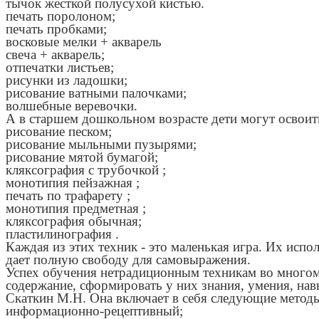
тычок жесткой полусухой кистью.
печать поролоном;
печать пробками;
восковые мелки + акварель
свеча + акварель;
отпечатки листьев;
рисунки из ладошки;
рисование ватными палочками;
волшебные веревочки.
А в старшем дошкольном возрасте дети могут освоит
рисование песком;
рисование мыльными пузырями;
рисование мятой бумагой;
кляксография с трубочкой ;
монотипия пейзажная ;
печать по трафарету ;
монотипия предметная ;
кляксография обычная;
пластилинография .
Каждая из этих техник - это маленькая игра. Их испо
дает полную свободу для самовыражения.
Успех обучения нетрадиционным техникам во многом з
содержание, сформировать у них знания, умения, на
Скаткин М.Н. Она включает в себя следующие метод
информационно-рецептивный;