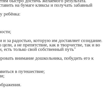
етям быстро достичь желаемого результата.
ставить на бумаге кляксы и получать забавный
у ребёнка:
вости;
 и за радостью, которую им доставляет созидание.
ели, а не препятствие, как в творчестве, так и во
, есть только свой собственный путь"
ировать внимание дошкольника, побудить его к
виться в путешествие;
ми;
ображения.