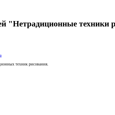
ей "Нетрадиционные техники р
а
ционных техник рисования.