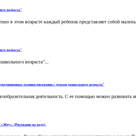
ого возраста"
енно в этом возрасте каждый ребенок представляет собой мален
ого возраста"
школьного возраста"...
Нетрадиционные техники рисования с детьми дошкольного возраста"
изобразительная деятель­ность. С ее помощью можно раз­вивать 
«Эбру». (Рисование на воде).