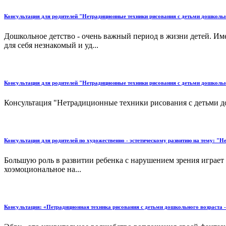
Консультация для родителей "Нетрадиционные техники рисования с детьми дошкольн
Дошкольное детство - очень важный период в жизни детей. Им
для себя незнакомый и уд...
Консультация для родителей "Нетрадиционные техники рисования с детьми дошкольн
Консультация "Нетрадиционные техники рисования с детьми до
Консультация для родителей по художественно - эстетическому развитию на тему: "
Большую роль в развитии ребенка с нарушением зрения играет 
хоэмоциональное на...
Консультация: «Петрадиционная техника рисования с детьми дошкольного возраста - 