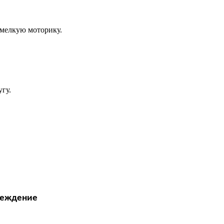
,мелкую моторику.
угу.
реждение