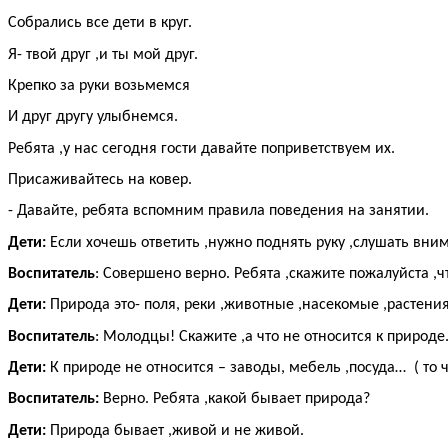
Собрались все дети в круг.
Я- твой друг ,и ты мой друг.
Крепко за руки возьмемся
И друг другу улыбнемся.
Ребята ,у нас сегодня гости давайте поприветствуем их.
Присаживайтесь на ковер.
- Давайте, ребята вспомним правила поведения на занятии.
Дети:
Если хочешь ответить ,нужно поднять руку ,слушать вни
Воспитатель
: Совершено верно. Ребята ,скажите пожалуйста ,ч
Дети:
Природа это- поля, реки ,животные ,насекомые ,растения
Воспитатель
: Молодцы! Скажите ,а что не относится к природе
Дети:
К природе не относится – заводы, мебель ,посуда… ( то 
Воспитатель:
Верно. Ребята ,какой бывает природа?
Дети:
Природа бывает ,живой и не живой.