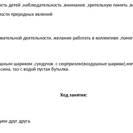
ость детей ,наблюдательность ,внимание ,зрительную память ,
мости природных явлений
вательной деятельности, желание работать в коллективе ,помога
ушным шариком ,сундучок с сюрпризом(воздушные шарики),мяч
сина, таз с водой пустая бутылка.
Ход занятия:
уем друг друга.