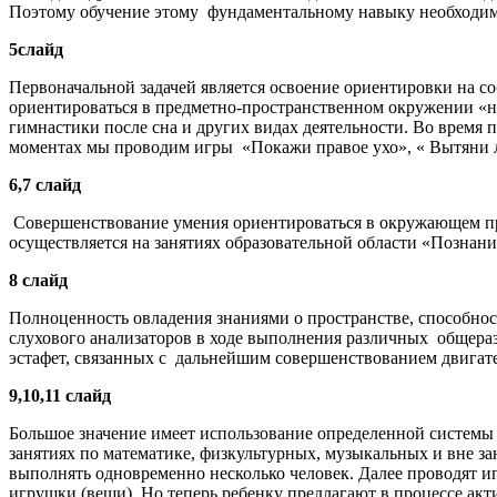
Поэтому обучение этому фундаментальному навыку необходимо
5слайд
Первоначальной задачей является освоение ориентировки на со
ориентироваться в предметно-пространственном окружении «на
гимнастики после сна и других видах деятельности. Во время 
моментах мы проводим игры «Покажи правое ухо», « Вытяни ле
6,7 слайд
Совершенствование умения ориентироваться в окружающем про
осуществляется на занятиях образовательной области «Позна
8 слайд
Полноценность овладения знаниями о пространстве, способнос
слухового анализаторов в ходе выполнения различных общера
эстафет, связанных с дальнейшим совершенствованием двигат
9,10,11 слайд
Большое значение имеет использование определенной системы
занятиях по математике, физкультурных, музыкальных и вне за
выполнять одновременно несколько человек. Далее проводят и
игрушки (вещи). Но теперь ребенку предлагают в процессе акт