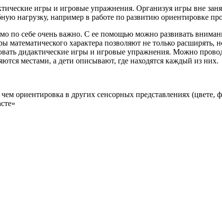
тические игры и игровые упражнения. Организуя игры вне заня
бную нагрузку, например в работе по развитию ориентировке про
 само по себе очень важно. С ее помощью можно развивать вниман
 математического характера позволяют не только расширять, но
овать дидактические игры и игровые упражнения. Можно провод
яются местами, а дети описывают, где находятся каждый из них.
, чем ориентировка в других сенсорных представлениях (цвете, 
асте»