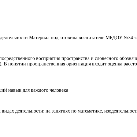
й деятельности Материал подготовила воспитатель МБДОУ №34 «
посредственного восприятия пространства и словесного обозна
 В понятии пространственная ориентация входит оценка рассто
ший навык для каждого человека
 видах деятельности: на занятиях по математике, изодеятельнос