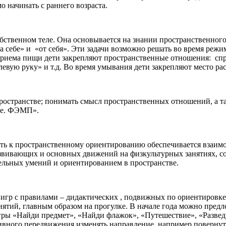
 начинать с раннего возраста.
бственном теле. Она основывается на знании пространственного
 себе» и «от себя». Эти задачи возможно решать во время реж
приема пищи дети закрепляют пространственные отношения: справ
вую руку» и т.д. Во время умывания дети закрепляют место рас
странстве; понимать смысл пространственных отношений, а та
ние. ФЭМП».
ть к пространственному ориентированию обеспечивается взаимо
звивающих и основных движений на физкультурных занятиях, с
ельных умений и ориентированием в пространстве.
 игр с правилами – дидактических , подвижных по ориентировк
нятий, главным образом на прогулке. В начале года можно предл
гры «Найди предмет», «Найди флажок», «Путешествие», «Развед
ивного передвижения изменять направление, например повернуть н