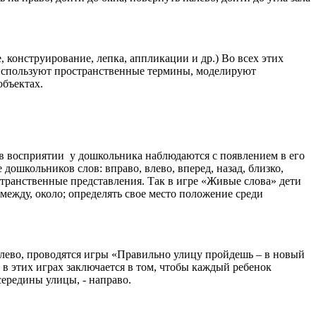
 конструирование, лепка, аппликации и др.) Во всех этих
и используют пространственные термины, моделируют
объектах.
в восприятии у дошкольника наблюдаются с появлением в его
ошкольников слов: вправо, влево, вперед, назад, близко,
странственные представления. Так в игре «Живые слова» дети
между, около; определять свое место положение среди
алево, проводятся игры «Правильно улицу пройдешь – в новый
в этих играх заключается в том, чтобы каждый ребенок
середины улицы, - направо.