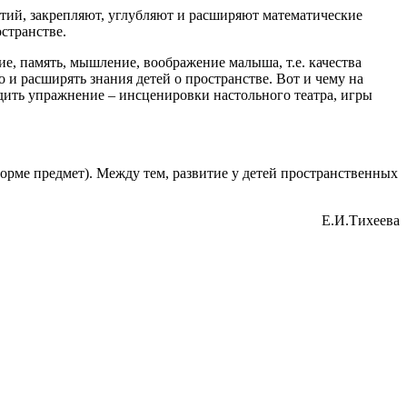
тий, закрепляют, углубляют и расширяют математические
странстве.
ие, память, мышление, воображение малыша, т.е. качества
 и расширять знания детей о пространстве. Вот и чему на
ить упражнение – инсценировки настольного театра, игры
форме предмет). Между тем, развитие у детей пространственных
Е.И.Тихеева