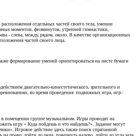
 расположения отдельных частей своего тела, умении
имных моментов, физминуток, утренней гимнастики,
а - слева, между, рядом, около. В качестве организационных
положения частей своего лица.
кже формирование умений ориентироваться на листе бумаги
действием двигательно-кинестетического, зрительного и
оревнованиях, во время проведения подвижных игра, игр–
е в помещении группе музыкальном. Игры проводят на
ожить игру « Куда пойдешь и что найдешь?». Задание могут
чики». Игровое действие здесь также поиск спрятанной
а право, дойти до окна, повернуть налево, дойти до угла зала