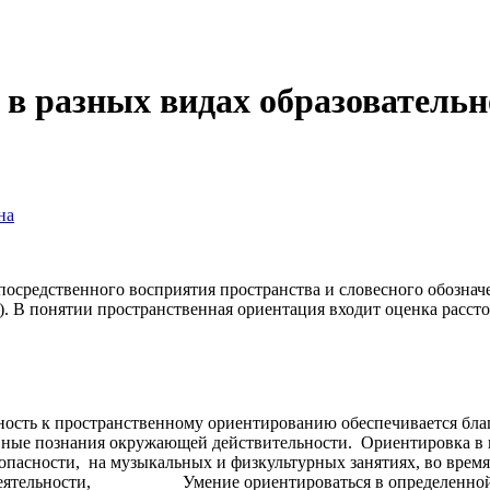
в разных видах образовательн
на
посредственного восприятия пространства и словесного обозна
 В понятии пространственная ориентация входит оценка рассто
ость к пространственному ориентированию обеспечивается бла
вные познания окружающей действительности. Ориентировка в п
езопасности, на музыкальных и физкультурных занятиях, во вре
ой деятельности, Умение ориентироваться в определенной о