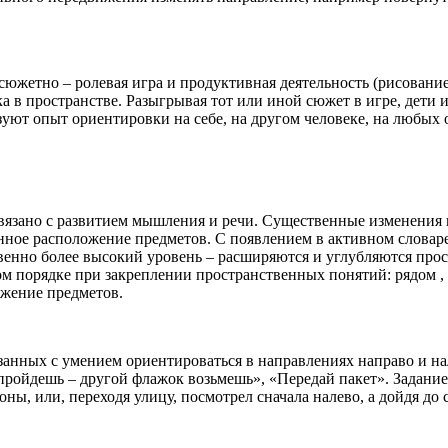
южетно – ролевая игра и продуктивная деятельность (рисование,
ка в пространстве. Разыгрывая тот или иной сюжет в игре, дет
уют опыт ориентировки на себе, на другом человеке, на любых 
язано с развитием мышления и речи. Существенные изменения 
ное расположение предметов. С появлением в активном словаре д
твенно более высокий уровень – расширяются и углубляются про
ом порядке при закреплении пространственных понятий: рядом , 
ожение предметов.
язанных с умением ориентироваться в направлениях направо и н
ройдешь – другой флажок возьмешь», «Передай пакет». Задание 
ны, или, переходя улицу, посмотрел сначала налево, а дойдя до 