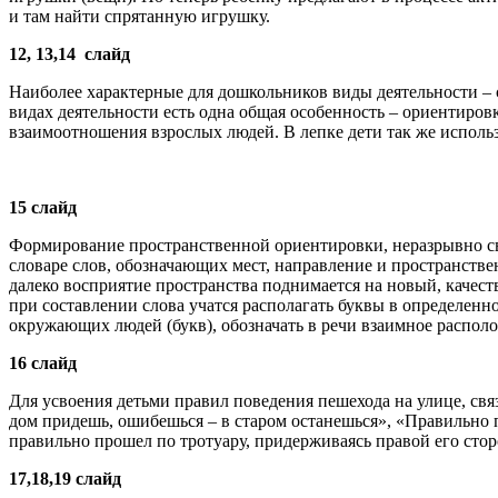
и там найти спрятанную игрушку.
12, 13,14 слайд
Наиболее характерные для дошкольников виды деятельности – с
видах деятельности есть одна общая особенность – ориентиров
взаимоотношения взрослых людей. В лепке дети так же использ
15 слайд
Формирование пространственной ориентировки, неразрывно св
словаре слов, обозначающих мест, направление и пространствен
далеко восприятие пространства поднимается на новый, качес
при составлении слова учатся располагать буквы в определенн
окружающих людей (букв), обозначать в речи взаимное распол
16 слайд
Для усвоения детьми правил поведения пешехода на улице, св
дом придешь, ошибешься – в старом останешься», «Правильно п
правильно прошел по тротуару, придерживаясь правой его сторо
17,18,19 слайд