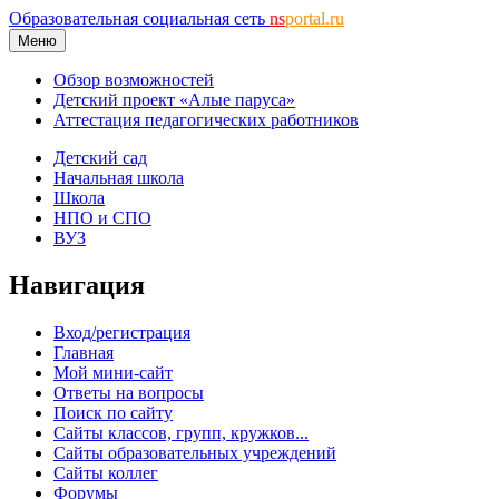
Образовательная социальная сеть
ns
portal.ru
Меню
Обзор возможностей
Детский проект «Алые паруса»
Аттестация педагогических работников
Детский сад
Начальная школа
Школа
НПО и СПО
ВУЗ
Навигация
Вход/регистрация
Главная
Мой мини-сайт
Ответы на вопросы
Поиск по сайту
Сайты классов, групп, кружков...
Сайты образовательных учреждений
Сайты коллег
Форумы