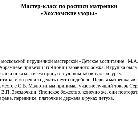
Мастер-класс по росписи матрешки
«Хохломские узоры»
московской игрушечной мастерской «Детское воспитание» М.А.
 Абрамцеве привезли из Японии забавного божка. Игрушка была с
 хозяйка показала всем присутствующим забавную фигурку.
а, и он решил сделать нечто подобное. Первая матрешка являет
и вместе с С.В. Малютиным принимал участие лучший токарь Се
В.П. Звездочкин. Японское божество, конечно же, они повторят
фане, переднике, платочке и держала в руках петуха.