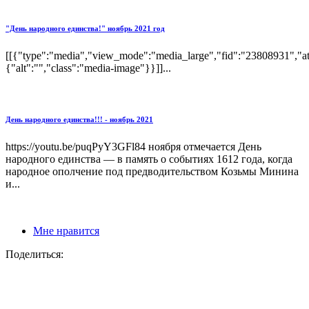
"День народного единства!" ноябрь 2021 год
[[{"type":"media","view_mode":"media_large","fid":"23808931","att
{"alt":"","class":"media-image"}}]]...
День народного единства!!! - ноябрь 2021
https://youtu.be/puqPyY3GFl84 ноября отмечается День
народного единства — в память о событиях 1612 года, когда
народное ополчение под предводительством Козьмы Минина
и...
Мне нравится
Поделиться: