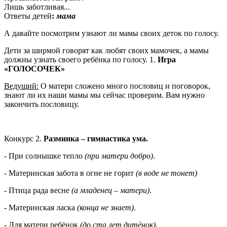
Лишь заботливая...
Ответы детей
:
мама
А давайте посмотрим узнают ли мамы своих деток по голосу.
Дети за ширмой говорят как любят своих мамочек, а мамы
должны узнать своего ребёнка по голосу. 1.
Игра
«ГОЛОСОЧЕК»
Ведущий:
О матери сложено много пословиц и поговорок,
знают ли их наши мамы мы сейчас проверим. Вам нужно
закончить пословицу.
Конкурс 2.
Разминка – гимнастика ума.
- При солнышке тепло
(при матери добро)
.
- Материнская забота в огне не горит
(в воде не тонет)
- Птица рада весне
(а младенец – матери)
.
- Материнская ласка
(конца не знает)
.
- Для матери ребёнок
(до ста лет дитёнок)
.