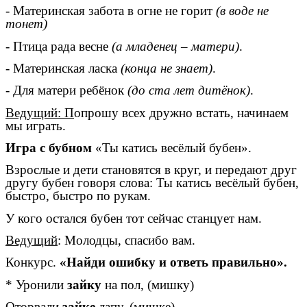
- Материнская забота в огне не горит
(в воде не
тонет)
- Птица рада весне
(а младенец – матери)
.
- Материнская ласка
(конца не знает)
.
- Для матери ребёнок
(до ста лет дитёнок)
.
Ведущий: П
опрошу всех дружно встать, начинаем
мы играть.
Игра с бубном
«Ты катись весёлый бубен».
Взрослые и дети становятся в круг, и передают друг
другу бубен говоря слова: Ты катись весёлый бубен,
быстро, быстро по рукам.
У кого остался бубен тот сейчас станцует нам.
Ведущий
: Молодцы, спасибо вам.
Конкурс.
«Найди ошибку и ответь правильно».
* Уронили
зайку
на пол, (мишку)
Оторвали
зайке
лапу. (мишке)