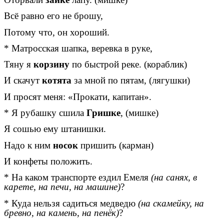
Всё равно его не брошу,
Потому что, он хороший.
* Матросская шапка, веревка в руке,
Тяну я
корзину
по быстрой реке. (кораблик)
И скачут
котята
за мной по пятам, (лягушки)
И просят меня: «Прокати, капитан».
* Я рубашку сшила
Гришке
, (мишке)
Я сошью ему штанишки.
Надо к ним
носок
пришить (карман)
И конфеты
положить.
* На каком транспорте ездил Емеля
(на санях, в
карете, на печи, на машине)
?
* Куда нельзя садиться медведю
(на скамейку, на
бревно, на камень, на пенёк)
?