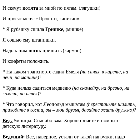
И скачут
котята
за мной по пятам, (лягушки)
И просят меня: «Прокати, капитан».
* Я рубашку сшила
Гришке
, (мишке)
Я сошью ему штанишки.
Надо к ним
носок
пришить (карман)
И конфеты положить.
* На каком транспорте ездил Емеля
(на санях, в карете, на
печи, на машине)
?
* Куда нельзя садиться медведю
(на скамейку, на бревно, на
камень, на пенёк)
?
* Что говорил, кот Леопольд мышатам
(перестаньте шалить,
приходите в гости, вы – мои друзья, давайте жить дружно)
?
Вед.
Умницы. Спасибо вам. Хорошо знаете и помните
детскую литературу.
Ведущий:
Все, наверное, устали от такой нагрузки, надо