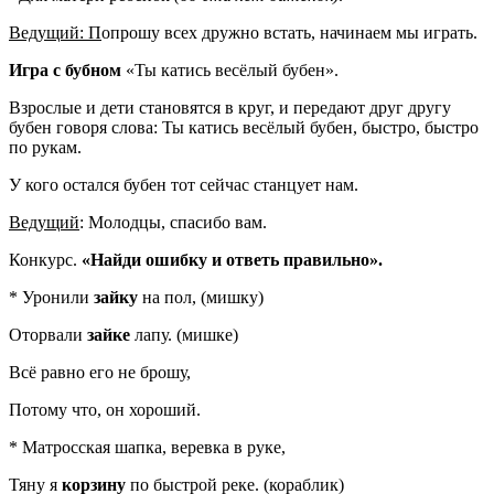
Ведущий: П
опрошу всех дружно встать, начинаем мы играть.
Игра с бубном
«Ты катись весёлый бубен».
Взрослые и дети становятся в круг, и передают друг другу
бубен говоря слова: Ты катись весёлый бубен, быстро, быстро
по рукам.
У кого остался бубен тот сейчас станцует нам.
Ведущий
: Молодцы, спасибо вам.
Конкурс.
«Найди ошибку и ответь правильно».
* Уронили
зайку
на пол, (мишку)
Оторвали
зайке
лапу. (мишке)
Всё равно его не брошу,
Потому что, он хороший.
* Матросская шапка, веревка в руке,
Тяну я
корзину
по быстрой реке. (кораблик)