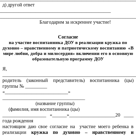
д) другой ответ
______________________________________________
________________________________________________________
Благодарим за искреннее участие!
Согласие
на участие воспитанника ДОУ в реализации кружка по
духовно – нравственному и патриотическому воспитанию «В
мире любви, добра и милосердия» включении его в основную
образовательную программу ДОУ
Я,
_______________________________________________________
родитель (законный представитель) воспитанника (цы)
группы № _________
«__________________________»
__________________________________
(название группы)
(фамилия, имя воспитанника (цы)
__________________ «______»___________________20 ____
года рождения
настоящим даю свое согласие на участие моего ребенка в
реализации
кружка по духовно – нравственному и