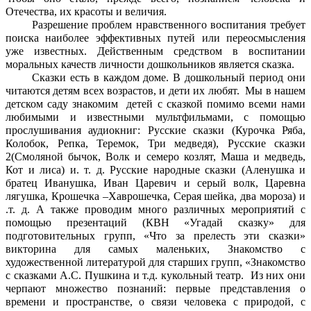
Отечества, их красоты и величия.
Разрешение проблем нравственного воспитания требует
поиска наиболее эффективных путей или переосмысления
уже известных. Действенным средством в воспитании
моральных качеств личности дошкольников является сказка.
Сказки есть в каждом доме. В дошкольный период они
читаются детям всех возрастов, и дети их любят. Мы в нашем
детском саду знакомим детей с сказкой помимо всеми нами
любимыми и известными мультфильмами, с помощью
прослушивания аудиокниг: Русские сказки (Курочка Ряба,
Колобок, Репка, Теремок, Три медведя), Русские сказки
2(Смоляной бычок, Волк и семеро козлят, Маша и медведь,
Кот и лиса) и. т. д. Русские народные сказки (Аленушка и
братец Иванушка, Иван Царевич и серый волк, Царевна
лягушка, Крошечка –Хаврошечка, Серая шейка, два мороза) и
.т. д. А также проводим много различных мероприятий с
помощью презентаций (КВН «Угадай сказку» для
подготовительных групп, «Что за прелесть эти сказки»
викторина для самых маленьких, Знакомство с
художественной литературой для старших групп, «Знакомство
с сказками А.С. Пушкина и т.д. кукольный театр. Из них они
черпают множество познаний: первые представления о
времени и пространстве, о связи человека с природой, с