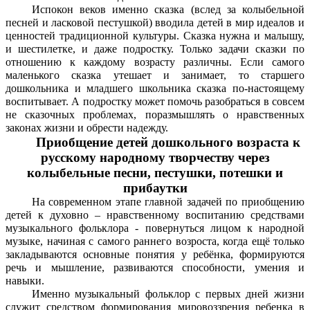
Испокон веков именно сказка (вслед за колыбельной
песней и ласковой пестушкой) вводила детей в мир идеалов и
ценностей традиционной культуры. Сказка нужна и малышу,
и шестилетке, и даже подростку. Только задачи сказки по
отношению к каждому возрасту различны. Если самого
маленького сказка утешает и занимает, то старшего
дошкольника и младшего школьника сказка по-настоящему
воспитывает. А подростку может помочь разобраться в совсем
не сказочных проблемах, поразмышлять о нравственных
законах жизни и обрести надежду.
Приобщение детей дошкольного возраста к
русскому народному творчеству через
колыбельные песни, пестушки, потешки и
прибаутки
На современном этапе главной задачей по приобщению
детей к духовно – нравственному воспитанию средствами
музыкального фольклора - повернуться лицом к народной
музыке, начиная с самого раннего возроста, когда ещё только
закладываются основные понятия у ребёнка, формируются
речь и мышление, развиваются способности, умения и
навыки.
Именно музыкальный фольклор с первых дней жизни
служит средством формирования мировоззрения ребенка в