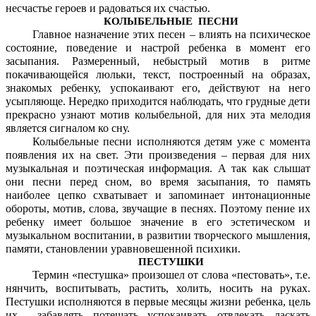
несчастье героев и радоваться их счастью.
КОЛЫБЕЛЬНЫЕ ПЕСНИ
Главное назначение этих песен – влиять на психическое
состояние, поведение и настрой ребенка в момент его
засыпания. Размеренный, небыстрый мотив в ритме
покачивающейся люльки, текст, построенный на образах,
знакомых ребенку, успокаивают его, действуют на него
усыпляюще. Нередко приходится наблюдать, что грудные дети
прекрасно узнают мотив колыбельной, для них эта мелодия
является сигналом ко сну.
Колыбельные песни исполняются детям уже с момента
появления их на свет. Эти произведения – первая для них
музыкальная и поэтическая информация. А так как слышат
они песни перед сном, во время засыпания, то память
наиболее цепко схватывает и запоминает интонационные
обороты, мотив, слова, звучащие в песнях. Поэтому пение их
ребенку имеет большое значение в его эстетическом и
музыкальном воспитании, в развитии творческого мышления,
памяти, становлении уравновешенной психики.
ПЕСТУШКИ
Термин «пестушка» произошел от слова «пестовать», т.е.
нянчить, воспитывать, растить, холить, носить на руках.
Пестушки исполняются в первые месяцы жизни ребенка, цель
их – забавлять, потешать, успокаивать, отвлекать, ласкать