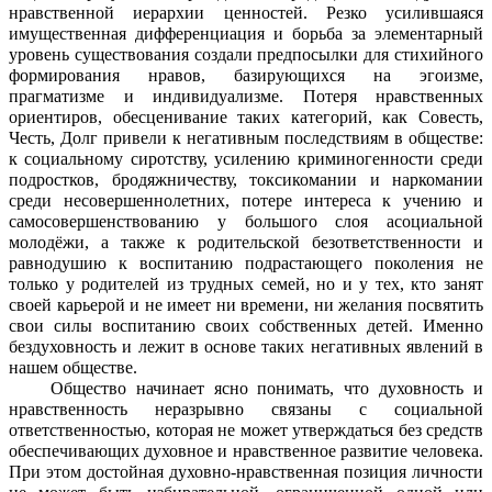
нравственной иерархии ценностей. Резко усилившаяся
имущественная дифференциация и борьба за элементарный
уровень существования создали предпосылки для стихийного
формирования нравов, базирующихся на эгоизме,
прагматизме и индивидуализме. Потеря нравственных
ориентиров, обесценивание таких категорий, как Совесть,
Честь, Долг привели к негативным последствиям в обществе:
к социальному сиротству, усилению криминогенности среди
подростков, бродяжничеству, токсикомании и наркомании
среди несовершеннолетних, потере интереса к учению и
самосовершенствованию у большого слоя асоциальной
молодёжи, а также к родительской безответственности и
равнодушию к воспитанию подрастающего поколения не
только у родителей из трудных семей, но и у тех, кто занят
своей карьерой и не имеет ни времени, ни желания посвятить
свои силы воспитанию своих собственных детей. Именно
бездуховность и лежит в основе таких негативных явлений в
нашем обществе.
Общество начинает ясно понимать, что духовность и
нравственность неразрывно связаны с социальной
ответственностью, которая не может утверждаться без средств
обеспечивающих духовное и нравственное развитие человека.
При этом достойная духовно-нравственная позиция личности