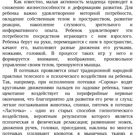
Как известно, малая активность младенца приводит к
снижению жизнеспособности и деформациям развития. Для
ребенка важно удовлетворение моторной потребности,
овладение собственным телом и пространством, развитие
реакции, накопление слухового, зрительного и
информативного опыта. Ребенок удовлетворяет эти
потребности посредством играющего с ним взрослого.
Ребенка берут на руки, перемещаются с ним в пространстве,
качают его, выполняют разные движения его ручками,
ножками, головкой. В процессе таких игр у него и
формируется внимание, воображение, произвольное
управление своим телом, тренируются мышцы.
В потешках проявляется опыт традиционной народной
практики телесного и психического воздействия на ребенка.
Так, например, при исполнении потешки «Сорока» водят
круговыми движениями пальцев по ладошке ребенка, такое
щекотание воздействует на периферийные нервные
окончания, что благоприятно для развития его речи и слуха;
легкие поглаживания животика, спинки, пяточек в потешке
«Ласточка» - один из старых способов гипнотического
воздействия, вероятным результатом которого является
психическая и физическая релаксация; разминание ножек,
движения ручек, головки, приседания, наклоны во многих
потешках усиливают кровоток в мышечных тканях и