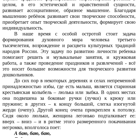
целом, в его эстетической и нравственной сущности,
развивает ассоциативное, образное мышление. Благодаря
мышлению ребёнок развивает свои творческие способности,
приобретает опыт творческой деятельности, формирует свою
индивидуальность.
В наше время с особой остротой стоит задача
формирования духовного мира человека третьего
тысячелетия, возрождение и расцвета культурных традиций
народов России. Эту задачу по развитию личности ребенка
помогают решить и музыкальные занятия, и кружковая
работа, а также проведение праздников и развлечений - всё
это носит большие возможности для творческого развития
дошкольников.
До сих пор в некоторых деревнях и селах непременной
принадлежностью избы, где есть малыш, является старинная
крестьянская колыбель – люлька или зыбка. В одних местах
она подвешена за боковые ручки (лучки) к крюку или
пружине; в других – к концу большой, слегка изогнутой
жерди (очепу). Другой конец очепа прикреплен к потолку.
Сидя около люльки, женщина легонько подталкивает ее:
вверх – вниз – и в ритме этого размеренного покачивания
негромко, вполголоса поет:
А баю, баю, баю,