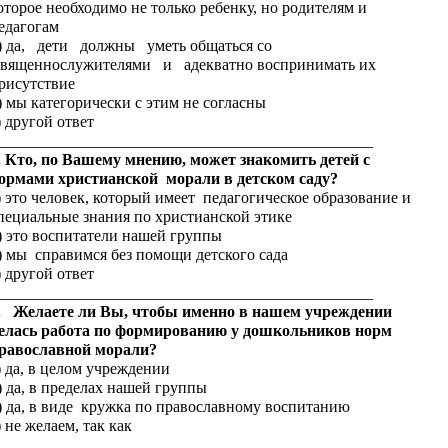
оторое необходимо не только ребенку, но родителям и
едагогам
) да, дети должны уметь общаться со
вященнослужителями и адекватно воспринимать их
рисутствие
) мы категорически с этим не согласны
) другой ответ
_______________________________________________
. Кто, по Вашему мнению, может знакомить детей с
ормами христианской морали в детском саду?
) это человек, который имеет педагогическое образование и
пециальные знания по христианской этике
) это воспитатели нашей группы
) мы справимся без помощи детского сада
) другой ответ
_______________________________________________
. Желаете ли Вы, чтобы именно в нашем учреждении
елась работа по формированию у дошкольников норм
равославной морали?
) да, в целом учреждении
) да, в пределах нашей группы
) да, в виде кружка по православному воспитанию
) не желаем, так как
________________________________________________________