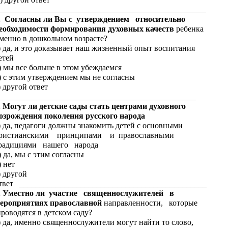
___________________________________________________
. Согласны ли Вы с утверждением относительно
еобходимости формирования духовных качеств
ребенка
менно в дошкольном возрасте?
) да, и это доказывает наш жизненный опыт воспитания
етей
) мы все больше в этом убеждаемся
) с этим утверждением мы не согласны
) другой ответ
________________________________________________
. Могут ли детские сады стать центрами духовного
озрождения поколения русского народа
) да, педагоги должны знакомить детей с основными
ристианскими принципами и православными
радициями нашего народа
) да, мы с этим согласны
) нет
) другой
твет ______________________________________________
. Уместно ли участие священнослужителей в
ероприятиях православной
направленности, которые
роводятся в детском саду?
) да, именно священнослужители могут найти то слово,