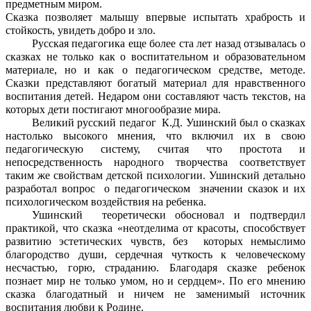
предметным миром.
Сказка позволяет малышу впервые испытать храбрость и
стойкость, увидеть добро и зло.
Русская педагогика еще более ста лет назад отзывалась о
сказках не только как о воспитательном и образовательном
материале, но и как о педагогическом средстве, методе.
Сказки представляют богатый материал для нравственного
воспитания детей. Недаром они составляют часть текстов, на
которых дети постигают многообразие мира.
Великий русский педагог К.Д. Ушинский был о сказках
настолько высокого мнения, что включил их в свою
педагогическую систему, считая что простота и
непосредственность народного творчества соответствует
таким же свойствам детской психологии. Ушинский детально
разработал вопрос о педагогическом значении сказок и их
психологическом воздействия на ребенка.
Ушинский теоретически обосновал и подтвердил
практикой, что сказка «неотделима от красоты, способствует
развитию эстетических чувств, без которых немыслимо
благородство души, сердечная чуткость к человеческому
несчастью, горю, страданию. Благодаря сказке ребенок
познает мир не только умом, но и сердцем». По его мнению
сказка благодатный и ничем не заменимый источник
воспитания любви к Родине.