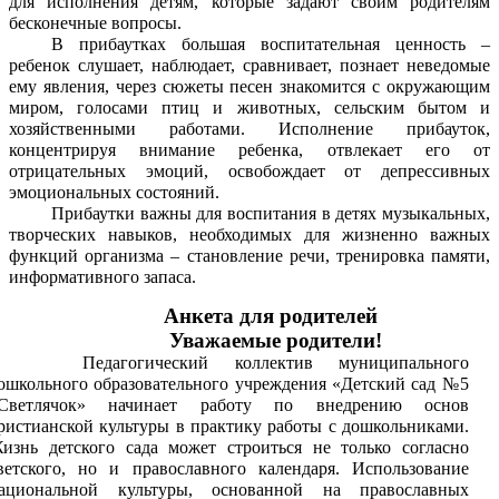
для исполнения детям, которые задают своим родителям
бесконечные вопросы.
В прибаутках большая воспитательная ценность –
ребенок слушает, наблюдает, сравнивает, познает неведомые
ему явления, через сюжеты песен знакомится с окружающим
миром, голосами птиц и животных, сельским бытом и
хозяйственными работами. Исполнение прибауток,
концентрируя внимание ребенка, отвлекает его от
отрицательных эмоций, освобождает от депрессивных
эмоциональных состояний.
Прибаутки важны для воспитания в детях музыкальных,
творческих навыков, необходимых для жизненно важных
функций организма – становление речи, тренировка памяти,
информативного запаса.
Анкета для родителей
Уважаемые родители!
Педагогический коллектив муниципального
ошкольного образовательного учреждения «Детский сад №5
Светлячок» начинает работу по внедрению основ
ристианской культуры в практику работы с дошкольниками.
изнь детского сада может строиться не только согласно
ветского, но и православного календаря. Использование
ациональной культуры, основанной на православных