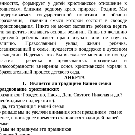
енностях, формирует у детей христианское отношение к
одителям, близким, родному краю, природе, Родине. Мы
ридерживаемся государственной политики в области
бразования, главный смысл которой состоит в свободе
ероисповедания. Никто не может заставить ребенка верить
ли запретить познавать основы религии. Лишь по желанию
одителей ребенок имеет право изучать или не изучать
елигию. Православный уклад жизни ребенка,
рганизованный в семье, нуждается в поддержке и духовном
асыщении. Надеемся, что Вы выскажете мнение по поводу
частия ребенка в православных праздниках и
елесообразности внедрения основ христианской морали в
бразовательный процесс детского сада.
АНКЕТА
1. Является ли традицией Вашей семьи
разднование христианских
раздников: Рождество, Пасха, День Святого Николая и др.?
необходимое подчеркните).
) да, это традиция нашей семьи
) раньше мы не уделяли внимания этим праздникам, тем не
енее, в последнее время это становится традицией нашей
емьи
) мы не празднуем эти праздников
) другой ответ