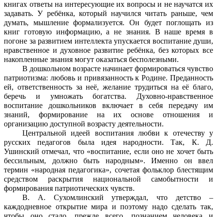
книгах ответы на интересующие их вопросы и не научатся их
задавать. У ребёнка, который научился читать раньше, чем
думать, мышление формализуется. Он будет поглощать из
книг готовую информацию, а не знания. В наше время в
погоне за развитием интеллекта упускается воспитание души,
нравственное и духовное развитие ребёнка, без которых все
накопленные знания могут оказаться бесполезными.
В дошкольном возрасте начинает формироваться чувство
патриотизма: любовь и привязанность к Родине. Преданность
ей, ответственность за неё, желание трудиться на её благо,
беречь и умножать богатства. Духовно-нравственное
воспитание дошкольников включает в себя передачу им
знаний, формирование на их основе отношения и
организацию доступной возрасту деятельности.
Центральной идеей воспитания любви к отечеству у
русских педагогов была идея народности. Так, К. Д.
Ушинский отмечал, что «воспитание, если оно не хочет быть
бессильным, должно быть народным». Именно он ввел
термин «народная педагогика», сочетая фольклор блестящим
средством раскрытия национальной самобытности и
формирования патриотических чувств.
В. А. Сухомлинский утверждал, что детство –
каждодневное открытие мира и поэтому надо сделать так,
чтобы оно стало, прежде всего, познанием человека и