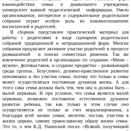
взаимодействия семьи и дошкольного учреждения,
университет важной педагогической информации. Умело
организованное, интересное и содержательное родительское
собрание играет особую роль во взаимоотношениях
воспитателей и родителей.
В сборник представлен практический материал для
работы с родителями в виде сценариев родительских
собраний традиционной и нетрадиционной форм. Многие
собрания предлагают активное участие родителей в процессе
размышлений и поиске совместных решения. Так же
вовлечение родителей в организацию по созданию «Мини –
музеев», фотовыставок, и создание предметно – развивающей
среды группы.. Безусловно, духовно-нравственное развитие
невозможно и без участия семьи, потому что только в семье
может осуществляться постоянная духовная жизнь. А для
этого сама семья должна быть тем, чем она и должна быть –
малой церковью. И при условии, что семья является малой
церковью, возможно постоянное естественное духовное
развитие ребенка, так как только в этом случае оно
осуществляется не только за счет морализирования, а
благодаря всей жизни семьи; молитве, постам, участию в
жизни церкви, самому православному образу жизни семьи.
Это то, о чем К.Д. Ушинский писал: «Всякий, получивший