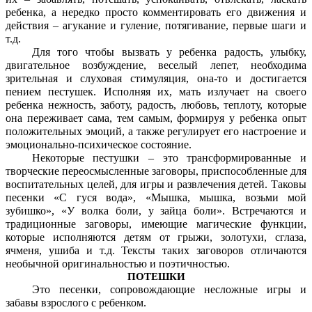
ребенка, а нередко просто комментировать его движения и
действия – агукание и гуление, потягивание, первые шаги и
т.д.
Для того чтобы вызвать у ребенка радость, улыбку,
двигательное возбуждение, веселый лепет, необходима
зрительная и слуховая стимуляция, она-то и достигается
пением пестушек. Исполняя их, мать излучает на своего
ребенка нежность, заботу, радость, любовь, теплоту, которые
она переживает сама, тем самым, формируя у ребенка опыт
положительных эмоций, а также регулирует его настроение и
эмоционально-психическое состояние.
Некоторые пестушки – это трансформированные и
творческие переосмысленные заговоры, приспособленные для
воспитательных целей, для игры и развлечения детей. Таковы
песенки «С гуся вода», «Мышка, мышка, возьми мой
зубишко», «У волка боли, у зайца боли». Встречаются и
традиционные заговоры, имеющие магические функции,
которые исполняются детям от грыжи, золотухи, сглаза,
ячменя, ушиба и т.д. Тексты таких заговоров отличаются
необычной оригинальностью и поэтичностью.
ПОТЕШКИ
Это песенки, сопровождающие несложные игры и
забавы взрослого с ребенком.