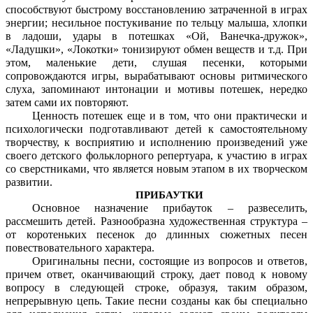
способствуют быстрому восстановлению затраченной в играх
энергии; несильное постукивание по тельцу малыша, хлопки
в ладоши, удары в потешках «Ой, Ванечка-дружок»,
«Ладушки», «Локотки» тонизируют обмен веществ и т.д. При
этом, маленькие дети, слушая песенки, которыми
сопровождаются игры, вырабатывают основы ритмического
слуха, запоминают интонации и мотивы потешек, нередко
затем сами их повторяют.
Ценность потешек еще и в том, что они практически и
психологически подготавливают детей к самостоятельному
творчеству, к восприятию и исполнению произведений уже
своего детского фольклорного репертуара, к участию в играх
со сверстниками, что является новым этапом в их творческом
развитии.
ПРИБАУТКИ
Основное назначение прибауток – развеселить,
рассмешить детей. Разнообразна художественная структура –
от коротеньких песенок до длинных сюжетных песен
повествовательного характера.
Оригинальны песни, состоящие из вопросов и ответов,
причем ответ, оканчивающий строку, дает повод к новому
вопросу в следующей строке, образуя, таким образом,
непрерывную цепь. Такие песни созданы как бы специально