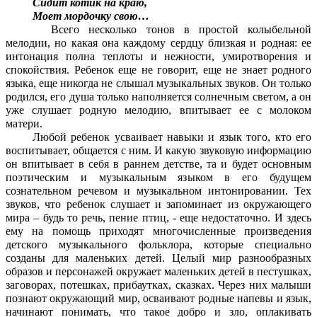
Сидит котик на краю,
Моет мордочку свою…
Всего несколько тонов в простой колыбельной
мелодии, но какая она каждому сердцу близкая и родная: ее
интонация полна теплоты и нежности, умиротворения и
спокойствия. Ребенок еще не говорит, еще не знает родного
языка, еще никогда не слышал музыкальных звуков. Он только
родился, его душа только наполняется солнечным светом, а он
уже слушает родную мелодию, впитывает ее с молоком
матери.
Любой ребенок усваивает навыки и язык того, кто его
воспитывает, общается с ним. И какую звуковую информацию
он впитывает в себя в раннем детстве, та и будет основным
поэтическим и музыкальным языком в его будущем
сознательном речевом и музыкальном интонировании. Тех
звуков, что ребенок слушает и запоминает из окружающего
мира – будь то речь, пение птиц, - еще недостаточно. И здесь
ему на помощь приходят многочисленные произведения
детского музыкального фольклора, которые специально
созданы для маленьких детей. Целый мир разнообразных
образов и персонажей окружает маленьких детей в пестушках,
заговорах, потешках, прибаутках, сказках. Через них малыши
познают окружающий мир, осваивают родные напевы и язык,
начинают понимать, что такое добро и зло, оплакивать