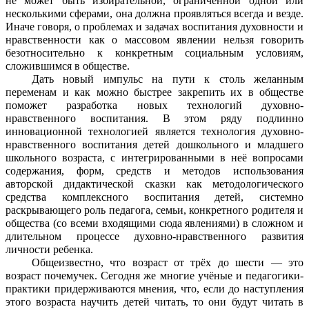
не может быть избирательной, ограниченной одной или
несколькими сферами, она должна проявляться всегда и везде.
Иначе говоря, о проблемах и задачах воспитания духовности и
нравственности как о массовом явлении нельзя говорить
безотносительно к конкретным социальным условиям,
сложившимся в обществе.
Дать новый импульс на пути к столь желанным
переменам и как можно быстрее закрепить их в обществе
поможет разработка новых технологий духовно-
нравственного воспитания. В этом ряду подлинно
инновационной технологией является технология духовно-
нравственного воспитания детей дошкольного и младшего
школьного возраста, с интегрированными в неё вопросами
содержания, форм, средств и методов использования
авторской дидактической сказки как методологического
средства комплексного воспитания детей, системно
раскрывающего роль педагога, семьи, конкретного родителя и
общества (со всеми входящими сюда явлениями) в сложном и
длительном процессе духовно-нравственного развития
личности ребенка.
Общеизвестно, что возраст от трёх до шести — это
возраст почемучек. Сегодня же многие учёные и педагогики-
практики придерживаются мнения, что, если до наступления
этого возраста научить детей читать, то они будут читать в