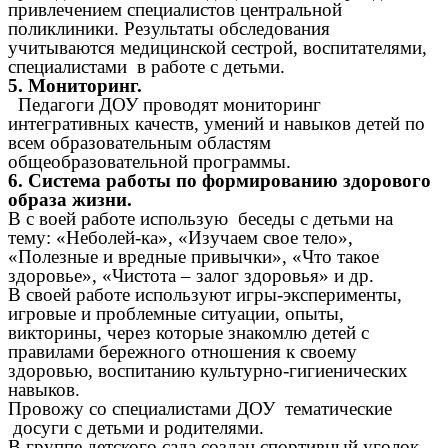
привлечением специалистов центральной
поликлиники. Результаты обследования
учитываются медицинской сестрой, воспитателями,
специалистами в работе с детьми.
5. Мониторинг.
Педагоги ДОУ проводят мониторинг
интегративных качеств, умений и навыков детей по
всем образовательным областям
общеобразовательной программы.
6. Система работы по формированию здорового
образа жизни.
В с воей работе использую беседы с детьми на
тему: «Неболей-ка», «Изучаем свое тело»,
«Полезные и вредные привычки», «Что такое
здоровье», «Чистота – залог здоровья» и др.
В своей работе используют игры-эксперименты,
игровые и проблемные ситуации, опыты,
викторины, через которые знакомлю детей с
правилами бережного отношения к своему
здоровью, воспитанию культурно-гигиенических
навыков.
Провожу со специалистами ДОУ тематические
досуги с детьми и родителями.
В группе детского сада создан спортивный уголок ,