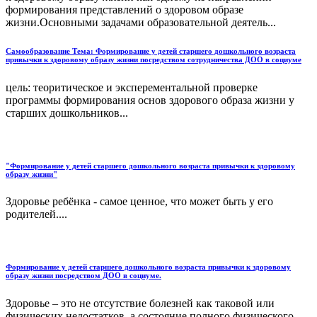
формирования представлений о здоровом образе
жизни.Основными задачами образовательной деятель...
Самообразование Тема: Формирование у детей старшего дошкольного возраста
привычки к здоровому образу жизни посредством сотрудничества ДОО в социуме
цель: теоритическое и эксперементальной проверке
программы формирования основ здорового образа жизни у
старших дошкольников...
"Формирование у детей старшего дошкольного возраста привычки к здоровому
образу жизни"
Здоровье ребёнка - самое ценное, что может быть у его
родителей....
Формирование у детей старшего дошкольного возраста привычки к здоровому
образу жизни посредством ДОО в социуме.
Здоровье – это не отсутствие болезней как таковой или
физических недостатков, а состояние полного физического,