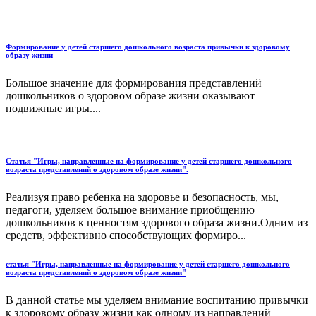
Формирование у детей старшего дошкольного возраста привычки к здоровому
образу жизни
Большое значение для формирования представлений
дошкольников о здоровом образе жизни оказывают
подвижные игры....
Статья "Игры, направленные на формирование у детей старшего дошкольного
возраста представлений о здоровом образе жизни".
Реализуя право ребенка на здоровье и безопасность, мы,
педагоги, уделяем большое внимание приобщению
дошкольников к ценностям здорового образа жизни.Одним из
средств, эффективно способствующих формиро...
статья "Игры, направленные на формирование у детей старшего дошкольного
возраста представлений о здоровом образе жизни"
В данной статье мы уделяем внимание воспитанию привычки
к здоровому образу жизни как одному из направлений