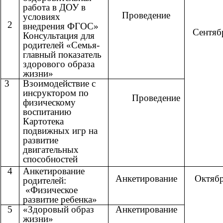
работа в ДОУ в
Проведение
условиях
2
внедрения ФГОС»
Сентяб
Консультация для
родителей «Семья-
главный показатель
здорового образа
жизни»
3
Взоимодействие с
инсруктором по
Проведение
физическому
воспитанию
Картотека
подвижных игр на
развитие
двигательных
способностей
4
Анкетирование
Анкетирование
Октяб
родителей:
«Физическое
развитие ребенка»
5
«Здоровый образ
Анкетирование
жизни»