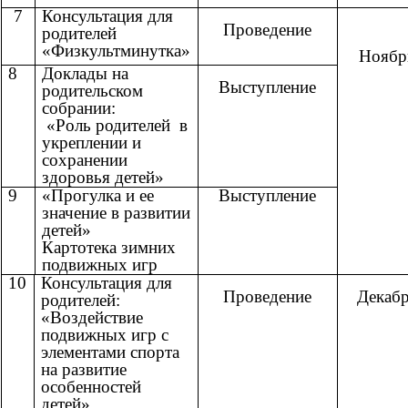
7
Консультация для
Проведение
родителей
«Физкультминутка»
Ноябр
8
Доклады на
Выступление
родительском
собрании:
«Роль родителей в
укреплении и
сохранении
здоровья детей»
9
«Прогулка и ее
Выступление
значение в развитии
детей»
Картотека зимних
подвижных игр
10
Консультация для
Проведение
Декаб
родителей:
«Воздействие
подвижных игр с
элементами спорта
на развитие
особенностей
детей»