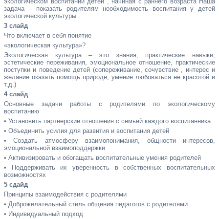
экологическом воспитании детей , начиная с раннего возраста Наша
задача – показать родителям необходимость воспитания у детей
экологической культуры
3 слайд
Что включает в себя понятие
«экологическая культура»?
Экологическая культура – это знания, практические навыки,
эстетические переживания, эмоциональное отношение, практические
поступки и поведение детей (сопереживание, сочувствие , интерес и
желание оказать помощь природе, умение любоваться ее красотой и
т.д.)
4 слайд
Основные задачи работы с родителями по экологическому
воспитанию
•
Установить партнерские отношения с семьей каждого воспитанника
•
Объединить усилия для развития и воспитания детей
•
Создать атмосферу взаимопонимания, общности интересов,
эмоциональной взаимоподдержки
•
Активизировать и обогащать воспитательные умения родителей
•
Поддерживать их уверенность в собственных воспитательных
возможностях
5 сдайд
Принципы взаимодействия с родителями
•
Доброжелательный стиль общения педагогов с родителями
•
Индивидуальный подход