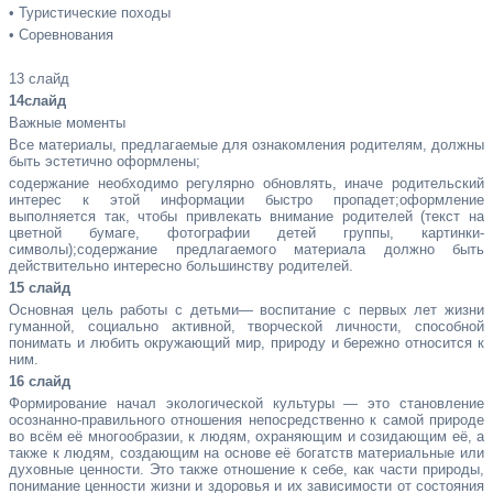
•
Туристические походы
•
Соревнования
13 слайд
14слайд
Важные моменты
Все материалы, предлагаемые для ознакомления родителям, должны
быть эстетично оформлены;
содержание необходимо регулярно обновлять, иначе родительский
интерес к этой информации быстро пропадет;оформление
выполняется так, чтобы привлекать внимание родителей (текст на
цветной бумаге, фотографии детей группы, картинки-
символы);содержание предлагаемого материала должно быть
действительно интересно большинству родителей.
15 слайд
Основная цель работы с детьми— воспитание с первых лет жизни
гуманной, социально активной, творческой личности, способной
понимать и любить окружающий мир, природу и бережно относится к
ним.
16 слайд
Формирование начал экологической культуры — это становление
осознанно-правильного отношения непосредственно к самой природе
во всём её многообразии, к людям, охраняющим и созидающим её, а
также к людям, создающим на основе её богатств материальные или
духовные ценности. Это также отношение к себе, как части природы,
понимание ценности жизни и здоровья и их зависимости от состояния