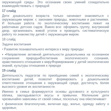
окружающей среды. Это осознание своих умений созидательно
взаимодействовать с природой
17 слайд
Дети дошкольного возраста только начинают знакомиться с
окружающим миром: с законами природы, животными и растениями.
И большая работа по экологическому воспитанию лежит на
работниках детских садов. Важно все: оформить группу, внутренний
двор, организовать живой уголок и проводить систематическую
работу по знакомству детей с окружающим миром
.
18 слайд
Задачи воспитания
•
Развитие познавательного интереса к миру природы
•
•Направление активной деятельности дошкольника на осознанное
сохранения природы•Воспитание экологического сознания,
нравственного отношения к мируФормирование у детей экологических
знаний, культуры отношения к природе
19 слайд
Деятельность педагогов по приобщению семей к экологическому
воспитанию детей, позволит формировать у дошкольников
ответственное отношение к окружающей среде, достигнуть более
высокого уровня их воспитанности.
Именно в семье формируются основы духовного и культурного
облика, закладываются вкусы и привычки. Маленькие дети
чрезвычайно зависимы от своей семьи, поскольку она обеспечивает:
• физическое благополучие, включая еду, жилье, одежду заботу о
здоровье;