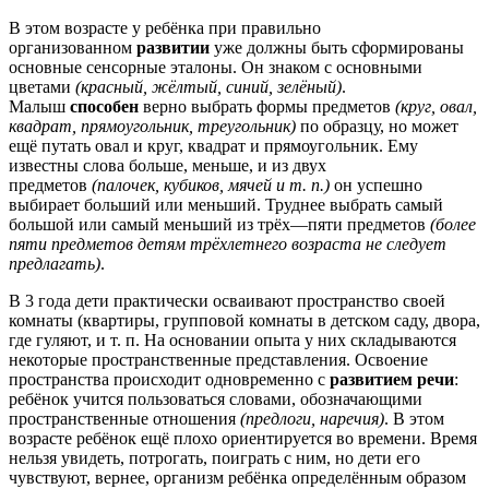
В этом возрасте у ребёнка при правильно
организованном
развитии
уже должны быть сформированы
основные сенсорные эталоны. Он знаком с основными
цветами
(красный, жёлтый, синий, зелёный)
.
Малыш
способен
верно выбрать формы предметов
(круг, овал,
квадрат, прямоугольник, треугольник)
по образцу, но может
ещё путать овал и круг, квадрат и прямоугольник. Ему
известны слова больше, меньше, и из двух
предметов
(палочек, кубиков, мячей и т. п.)
он успешно
выбирает больший или меньший. Труднее выбрать самый
большой или самый меньший из трёх—пяти предметов
(более
пяти предметов детям трёхлетнего возраста не следует
предлагать)
.
В 3 года дети практически осваивают пространство своей
комнаты (квартиры, групповой комнаты в детском саду, двора,
где гуляют, и т. п. На основании опыта у них складываются
некоторые пространственные представления. Освоение
пространства происходит одновременно с
развитием речи
:
ребёнок учится пользоваться словами, обозначающими
пространственные отношения
(предлоги, наречия)
. В этом
возрасте ребёнок ещё плохо ориентируется во времени. Время
нельзя увидеть, потрогать, поиграть с ним, но дети его
чувствуют, вернее, организм ребёнка определённым образом