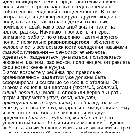
идентифицирует себя с представителями своего
пола, имеет первоначальные представления о
собственной гендерной принадлежности. В этом
возрасте дети дифференцируют других людей по
полу, возрасту; распознают
детей
, взрослых,
пожилых людей, как в реальной жизни, так и на
иллюстрациях. Начинают проявлять интерес,
внимание, заботу, по отношению к детям другого
пола. У нормально
развивающегося
трёхлетнего
человека есть все возможности овладения навыками
самообслуживания — самостоятельно есть,
одеваться, раздеваться, умываться, пользоваться
носовым платком, расчёской, полотенцем, отправлять
свои естественные нужды.
В этом возрасте у ребёнка при правильно
организованном
развитии
уже должны быть
сформированы основные сенсорные эталоны. Он
знаком с основными цветами
(красный, жёлтый,
синий, зелёный)
. Малыш
способен
верно выбрать
формы предметов
(круг, овал, квадрат,
прямоугольник, треугольник)
по образцу, но может
ещё путать овал и круг, квадрат и прямоугольник. Ему
известны слова больше, меньше, и из двух
предметов
(палочек, кубиков, мячей и т. п.)
он
успешно выбирает больший или меньший. Труднее
выбрать самый большой или самый меньший из трёх
—пяти предметов
(более пяти предметов детям