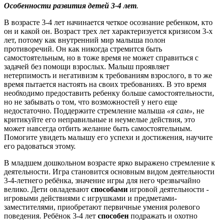
Особенности развития детей 3-4 лет
.
В возрасте 3-4 лет начинается четкое осознание ребенком, кто
он и какой он. Возраст трех лет характеризуется кризисом 3-х
лет, потому как внутренний мир малыша полон
противоречий. Он как никогда стремится быть
самостоятельным, но в тоже время не может справиться с
задачей без помощи взрослых. Малыш проявляет
нетерпимость и негативизм к требованиям взрослого, в то же
время пытается настоять на своих требованиях. В это время
необходимо предоставить ребенку больше самостоятельности,
но не забывать о том, что возможностей у него еще
недостаточно. Поддержите стремление малыша
«я сам»
, не
критикуйте его неправильные и неумелые действия, это
может навсегда отбить желание быть самостоятельным.
Помогите увидеть малышу его успехи и достижения, научите
его радоваться этому.
В младшем дошкольном возрасте ярко выражено стремление к
деятельности. Игра становится основным видом деятельности
3-4-летнего ребёнка, значение игры для него чрезвычайно
велико. Дети овладевают
способами
игровой деятельности -
игровыми действиями с игрушками и предметами-
заместителями, приобретают первичные умения ролевого
поведения. Ребёнок 3-4 лет
способен
подражать и охотно