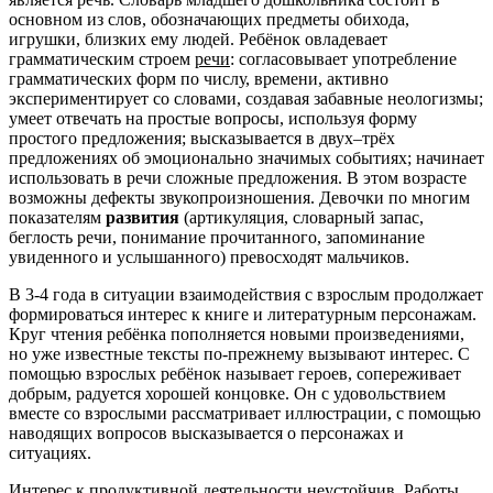
основном из слов, обозначающих предметы обихода,
игрушки, близких ему людей. Ребёнок овладевает
грамматическим строем
речи
: согласовывает употребление
грамматических форм по числу, времени, активно
экспериментирует со словами, создавая забавные неологизмы;
умеет отвечать на простые вопросы, используя форму
простого предложения; высказывается в двух–трёх
предложениях об эмоционально значимых событиях; начинает
использовать в речи сложные предложения. В этом возрасте
возможны дефекты звукопроизношения. Девочки по многим
показателям
развития
(артикуляция, словарный запас,
беглость речи, понимание прочитанного, запоминание
увиденного и услышанного) превосходят мальчиков.
В 3-4 года в ситуации взаимодействия с взрослым продолжает
формироваться интерес к книге и литературным персонажам.
Круг чтения ребёнка пополняется новыми произведениями,
но уже известные тексты по-прежнему вызывают интерес. С
помощью взрослых ребёнок называет героев, сопереживает
добрым, радуется хорошей концовке. Он с удовольствием
вместе со взрослыми рассматривает иллюстрации, с помощью
наводящих вопросов высказывается о персонажах и
ситуациях.
Интерес к продуктивной деятельности неустойчив. Работы