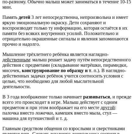
по-разному. Обычно малыш может заниматься в течение 10-15
мин.
Память
детей
3 лет непосредственна, непроизвольна и имеет
яркую эмоциональную окраску. Дети сохраняют и
воспроизводят только ту информацию, которая остаётся в их
памяти без всяких внутренних усилий. Положительно и
отрицательно окрашенные сигналы и явления запоминаются
прочно и надолго.
Мышление трёхлетнего ребёнка является наглядно-
действенным
: малыш решает задачу путём непосредственного
действия с предметами (складывание матрёшки, пирамидки,
мисочек,
конструирование по образцу и т
. п.). В наглядно-
действенных задачах ребёнок учится соотносить условия с
целью, что необходимо для любой мыслительной
деятельности.
В 3 года воображение только начинает
развиваться
, и прежде
всего это происходит в игре. Малыш действует с одним
предметом и при этом воображает на его месте
другой
:
палочка вместо ложечки, камешек вместо мыла, стул —
машина для путешествий и т. д.
Главным средством общения со взрослыми и сверстниками
является речь. Словарь младшего дошкольника состоит в