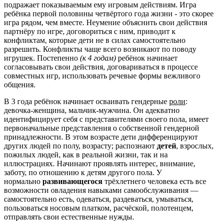
подражает показываемым ему игровым действиям. Игра
ребёнка первой половины четвёртого года жизни - это скорее
игра рядом, чем вместе. Неумение объяснить свои действия
партнёру по игре, договориться с ним, приводит к
конфликтам, которые дети не в силах самостоятельно
разрешить. Конфликты чаще всего возникают по поводу
игрушек. Постепенно
(к 4 годам)
ребёнок начинает
согласовывать свои действия, договариваться в процессе
совместных игр, использовать речевые формы вежливого
общения.
В 3 года ребёнок начинает осваивать гендерные
роли
:
девочка-женщина, мальчик-мужчина. Он адекватно
идентифицирует себя с представителями своего пола, имеет
первоначальные представления о собственной гендерной
принадлежности. В этом возрасте дети дифференцируют
других людей по полу, возрасту; распознают
детей
, взрослых,
пожилых людей, как в реальной жизни, так и на
иллюстрациях. Начинают проявлять интерес, внимание,
заботу, по отношению к детям другого пола. У
нормально
развивающегося
трёхлетнего человека есть все
возможности овладения навыками самообслуживания —
самостоятельно есть, одеваться, раздеваться, умываться,
пользоваться носовым платком, расчёской, полотенцем,
отправлять свои естественные нужды.