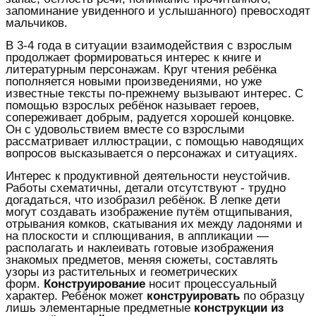
запоминание увиденного и услышанного) превосходят
мальчиков.
В 3-4 года в ситуации взаимодействия с взрослым
продолжает формироваться интерес к книге и
литературным персонажам. Круг чтения ребёнка
пополняется новыми произведениями, но уже
известные тексты по-прежнему вызывают интерес. С
помощью взрослых ребёнок называет героев,
сопереживает добрым, радуется хорошей концовке.
Он с удовольствием вместе со взрослыми
рассматривает иллюстрации, с помощью наводящих
вопросов высказывается о персонажах и ситуациях.
Интерес к продуктивной деятельности неустойчив.
Работы схематичны, детали отсутствуют - трудно
догадаться, что изобразил ребёнок. В лепке дети
могут создавать изображение путём отщипывания,
отрывания комков, скатывания их между ладонями и
на плоскости и сплющивания, в аппликации —
располагать и наклеивать готовые изображения
знакомых предметов, меняя сюжеты, составлять
узоры из растительных и геометрических
форм.
Конструирование
носит процессуальный
характер. Ребёнок может
конструировать
по образцу
лишь элементарные предметные
конструкции из