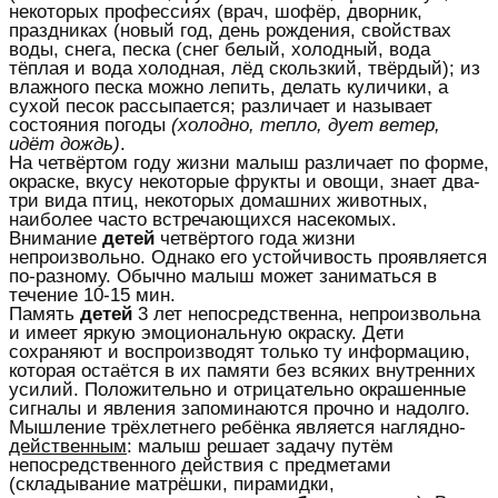
некоторых профессиях (врач, шофёр, дворник,
праздниках (новый год, день рождения, свойствах
воды, снега, песка (снег белый, холодный, вода
тёплая и вода холодная, лёд скользкий, твёрдый); из
влажного песка можно лепить, делать куличики, а
сухой песок рассыпается; различает и называет
состояния погоды
(холодно, тепло, дует ветер,
идёт дождь)
.
На четвёртом году жизни малыш различает по форме,
окраске, вкусу некоторые фрукты и овощи, знает два-
три вида птиц, некоторых домашних животных,
наиболее часто встречающихся насекомых.
Внимание
детей
четвёртого года жизни
непроизвольно. Однако его устойчивость проявляется
по-разному. Обычно малыш может заниматься в
течение 10-15 мин.
Память
детей
3 лет непосредственна, непроизвольна
и имеет яркую эмоциональную окраску. Дети
сохраняют и воспроизводят только ту информацию,
которая остаётся в их памяти без всяких внутренних
усилий. Положительно и отрицательно окрашенные
сигналы и явления запоминаются прочно и надолго.
Мышление трёхлетнего ребёнка является наглядно-
действенным
: малыш решает задачу путём
непосредственного действия с предметами
(складывание матрёшки, пирамидки,