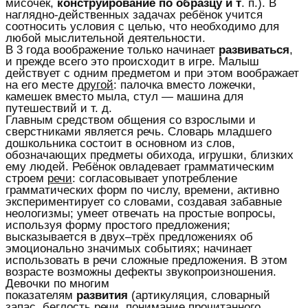
мисочек,
конструирование по образцу и т
. п.). В
наглядно-действенных задачах ребёнок учится
соотносить условия с целью, что необходимо для
любой мыслительной деятельности.
В 3 года воображение только начинает
развиваться
,
и прежде всего это происходит в игре. Малыш
действует с одним предметом и при этом воображает
на его месте
другой
: палочка вместо ложечки,
камешек вместо мыла, стул — машина для
путешествий и т. д.
Главным средством общения со взрослыми и
сверстниками является речь. Словарь младшего
дошкольника состоит в основном из слов,
обозначающих предметы обихода, игрушки, близких
ему людей. Ребёнок овладевает грамматическим
строем
речи
: согласовывает употребление
грамматических форм по числу, времени, активно
экспериментирует со словами, создавая забавные
неологизмы; умеет отвечать на простые вопросы,
используя форму простого предложения;
высказывается в двух–трёх предложениях об
эмоционально значимых событиях; начинает
использовать в речи сложные предложения. В этом
возрасте возможны дефекты звукопроизношения.
Девочки по многим
показателям
развития
(артикуляция, словарный
запас, беглость речи, понимание прочитанного,