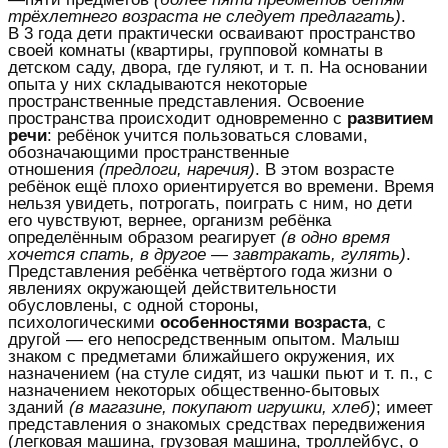
трёхлетнего возраста не следует предлагать)
.
В 3 года дети практически осваивают пространство
своей комнаты (квартиры, групповой комнаты в
детском саду, двора, где гуляют, и т. п. На основании
опыта у них складываются некоторые
пространственные представления. Освоение
пространства происходит одновременно с
развитием
речи
: ребёнок учится пользоваться словами,
обозначающими пространственные
отношения
(предлоги, наречия)
. В этом возрасте
ребёнок ещё плохо ориентируется во времени. Время
нельзя увидеть, потрогать, поиграть с ним, но дети
его чувствуют, вернее, организм ребёнка
определённым образом реагирует
(в одно время
хочется спать, в другое — завтракать, гулять)
.
Представления ребёнка четвёртого года жизни о
явлениях окружающей действительности
обусловлены, с одной стороны,
психологическими
особенностями возраста
, с
другой — его непосредственным опытом. Малыш
знаком с предметами ближайшего окружения, их
назначением (на стуле сидят, из чашки пьют и т. п., с
назначением некоторых общественно-бытовых
зданий
(в магазине, покупают игрушки, хлеб)
; имеет
представления о знакомых средствах передвижения
(легковая машина, грузовая машина, троллейбус, о