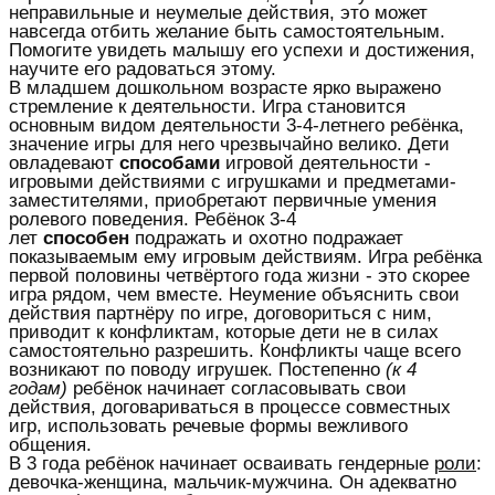
неправильные и неумелые действия, это может
навсегда отбить желание быть самостоятельным.
Помогите увидеть малышу его успехи и достижения,
научите его радоваться этому.
В младшем дошкольном возрасте ярко выражено
стремление к деятельности. Игра становится
основным видом деятельности 3-4-летнего ребёнка,
значение игры для него чрезвычайно велико. Дети
овладевают
способами
игровой деятельности -
игровыми действиями с игрушками и предметами-
заместителями, приобретают первичные умения
ролевого поведения. Ребёнок 3-4
лет
способен
подражать и охотно подражает
показываемым ему игровым действиям. Игра ребёнка
первой половины четвёртого года жизни - это скорее
игра рядом, чем вместе. Неумение объяснить свои
действия партнёру по игре, договориться с ним,
приводит к конфликтам, которые дети не в силах
самостоятельно разрешить. Конфликты чаще всего
возникают по поводу игрушек. Постепенно
(к 4
годам)
ребёнок начинает согласовывать свои
действия, договариваться в процессе совместных
игр, использовать речевые формы вежливого
общения.
В 3 года ребёнок начинает осваивать гендерные
роли
:
девочка-женщина, мальчик-мужчина. Он адекватно