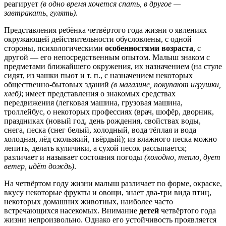
реагирует
(в одно время хочется спать, в другое —
завтракать, гулять)
.
Представления ребёнка четвёртого года жизни о явлениях
окружающей действительности обусловлены, с одной
стороны, психологическими
особенностями возраста
, с
другой — его непосредственным опытом. Малыш знаком с
предметами ближайшего окружения, их назначением (на стуле
сидят, из чашки пьют и т. п., с назначением некоторых
общественно-бытовых зданий
(в магазине, покупают игрушки,
хлеб)
; имеет представления о знакомых средствах
передвижения (легковая машина, грузовая машина,
троллейбус, о некоторых профессиях (врач, шофёр, дворник,
праздниках (новый год, день рождения, свойствах воды,
снега, песка (снег белый, холодный, вода тёплая и вода
холодная, лёд скользкий, твёрдый); из влажного песка можно
лепить, делать куличики, а сухой песок рассыпается;
различает и называет состояния погоды
(холодно, тепло, дует
ветер, идёт дождь)
.
На четвёртом году жизни малыш различает по форме, окраске,
вкусу некоторые фрукты и овощи, знает два-три вида птиц,
некоторых домашних животных, наиболее часто
встречающихся насекомых. Внимание
детей
четвёртого года
жизни непроизвольно. Однако его устойчивость проявляется