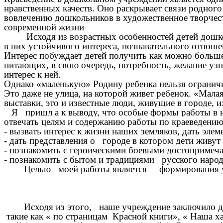
нравственных качеств. Оно раскрывает связи родного
вовлечению дошкольников в художественное творчест
современной жизни
Исходя из возрастных особенностей детей дошкольн
в них устойчивого интереса, познавательного отноше
Интерес побуждает детей получить как можно больше
питающих, в свою очередь, потребность, желание уз
интерес к ней.
Однако «маленькую» Родину ребенка нельзя ограничи
Это даже не улица, на которой живет ребенок. «Малая
выставки, это и известные люди, живущие в городе, 
Я пришл а к выводу, что особые формы работы в на
отвечать целям и содержанию работы по краеведени
- вызвать интерес к жизни наших земляков, дать элем
- дать представления о городе в котором дети живут
- познакомить с героическими боевыми достопримечат
- познакомить с бытом и традициями русского наро
Целью моей работы является формирования у детей
Исходя из этого, наше учреждение заключило дого
такие как « по страницам Красной книги», « Наша ха