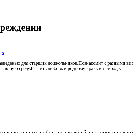
чреждении
на
еведенью для старших дошкольников.Познакомит с разными вида
вающую среду.Развить любовь к родному краю, к природе.
м из источников обогащения детей знаниями о родно