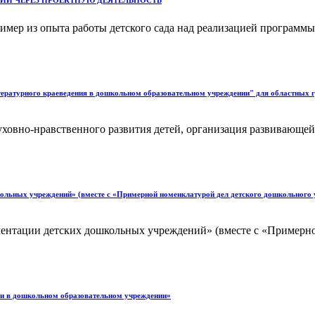
ИИ ЧЕРЕЗ ПРОЕКТНУЮ ДЕЯТЕЛЬНОСТЬ
имер из опыта работы детского сада над реализацией программы
тературного краеведения в дошкольном образовательном учреждении" для областных 
духовно-нравственного развития детей, организация развивающ
кольных учреждений» (вместе с «Примерной номенклатурой дел детского дошкольног
ентации детских дошкольных учреждений» (вместе с «Примерно
дошкольном образовательном учреждении»