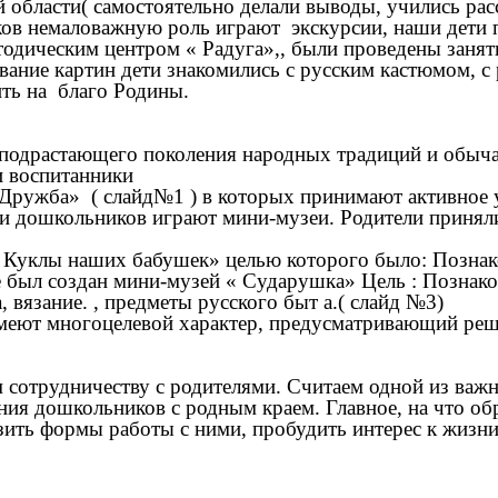
ой области( самостоятельно делали выводы, учились ра
 немаловажную роль играют экскурсии, наши дети п
етодическим центром « Радуга»,, были проведены занят
ивание картин дети знакомились с русским кастюмом, 
ить на благо Родины.
драстающего поколения народных традиций и обычаев
и воспитанники
ба» ( слайд№1 ) в которых принимают активное уча
дошкольников играют мини-музеи. Родители приняли
клы наших бабушек» целью которого было: Познакоми
 был создан мини-музей « Сударушка» Цель : Познаком
 вязание. , предметы русского быт а.( слайд №3)
т многоцелевой характер, предусматривающий решен
удничеству с родителями. Считаем одной из важных
ния дошкольников с родным краем. Главное, на что об
азить формы работы с ними, пробудить интерес к жиз