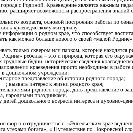
 города с Родиной. Краеведение является важным педа
во, расширяет возможности распространения знаний об
ого возраста, основой построения работы по ознако
ния к краеведческому материалу.
 информации о родном крае, что способствует воспита
нать как можно больше нового о своей «малой Родине
вать только сквером или парком, которые находятся р
 Родина» ребенка – это и природа, которая его окружа
их трудовые будни, исторические сведения краеведческ
правлении краеведения просто необходимы в работе с
ю в дошкольном учреждении:
ентарное представление об истории родного города;
 ; вызвать интерес к жизни родного края;
ельностями родного города, дать представление о за
да, народными праздниками.
 дошкольного возраста интереса и духовно-ценнос
вор о сотрудничестве с «Энгельсским крае ведчески
та утехами богата», « Путешествие по Покровской сл