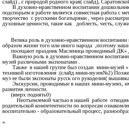
слайд) , с природой родного края( слайд), Саратовск
В духовно-нравственном воспитании дошкольников
подспорьем в работе является совместная работа с м
творчество с русскими богатырями , через рассматр
духовные ценности, такие как доблесть, честь, служ
Велика роль в духовно-нравственном воспитании по
образом жизни того или иного народа ,поэтому наш
посещают праздник Масленица проводимый ДК» Друж
Важную роль в духовно-нравственном воспитании 
музей различными экспонатами .
Также в нашей группе был создан мини-музей « Ку
техникой изготовления .(слайд мини-музея№2) Позже
муз ее были экспонаты русск ого рукоделия( вышивка,
Экскурсии, проводимые в наших мини-музеях, имею
развития личности.
(вверх поднять0)
Неотъемлемой частью в нашей работе отводим сотр
родительской компетентности по вопросам ознакомле
воспитательно - образовательный процесс, разнообр
«