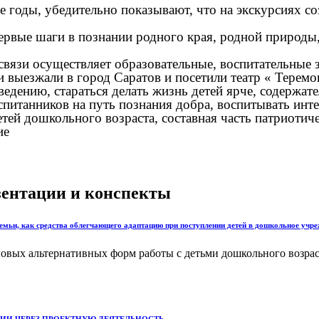
ды, убедительно показывают, что на экскурсиях соз
 шаги в познании родного края, родной природы, в
зи осуществляет образовательные, воспитательные зад
и выезжали в город Саратов и посетили театр « Теремо
дению, стараться делать жизнь детей ярче, содержате
питанников на путь познания добра, воспитывать инте
тей дошкольного возраста, составная часть патриотич
ие
езентации и конспекты
ьи, как средства облегчающего адаптацию при поступлении детей в дошкольное учреж
овых альтернативных форм работы с детьми дошкольного возраст