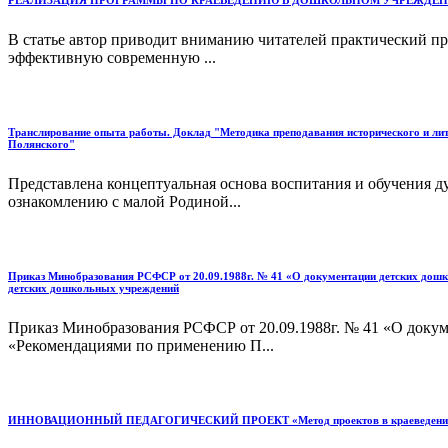
РЕАЛИЗАЦИЯ ПРОГРАММЫ ПО КРАЕВЕДЕНИЮ В ДОШКОЛЬНОМ УЧРЕЖДЕН
В статье автор приводит вниманию читателей практический пр
эффективную современную ...
Транслирование опыта работы. Доклад "Методика преподавания исторического и ли
Полянского"
Представлена концептуальная основа воспитания и обучения 
ознакомлению с малой Родиной...
Приказ Минобразования РСФСР от 20.09.1988г. № 41 «О документации детских дош
детских дошкольных учреждений
Приказ Минобразования РСФСР от 20.09.1988г. № 41 «О докум
«Рекомендациями по применению П...
ИННОВАЦИОННЫЙ ПЕДАГОГИЧЕСКИЙ ПРОЕКТ «Метод проектов в краеведении в 