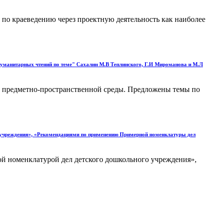
 по краеведению через проектную деятельность как наиболее
гуманитарных чтений по теме" Сахалин М.В Теплинского, Г.И Мироманова и М.Л
ей предметно-пространственной среды. Предложены темы по
о учреждения», «Рекомендациями по применению Примерной номенклатуры дел
й номенклатурой дел детского дошкольного учреждения»,