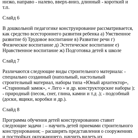
низко, направо - налево, вверх-вниз, длинный - короткий и
т.п.
Слайд 6
В дошкольной педагогике конструирование рассматривается,
как средство всестороннего развития ребенка а) Умственное
развитие б) Трудовое воспитание в) Развитие речи г)
Физическое воспитание д) Эстетическое воспитание е)
Нравственное воспитание ж) Подготовка детей к школе
Слайд 7
Различаются следующие виды строительного материала: -
специально созданный (напольный, настольный
строительный материал, наборы типа «Юный архитектор»,
«Старинный замок», « Лего » и др. конструкторские наборы );
- природный (песок, снег, глина, камни и т.д .); - подсобный
(доски, ящики, коробки и др.).
Слайд 8
Программа обучения детей конструированию ставит
следующие задачи : – научить детей приемами строительного
конструирования; – расширять представления о сооружениях
и постройках окружающего, научить видеть их