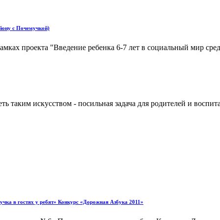
йону с Почемучкой)
амках проекта "Введение ребенка 6-7 лет в социальный мир сред
ь таким искусством - посильная задача для родителей и воспитат
учка в гостях у ребят» Конкурс «Дорожная Азбука 2011»