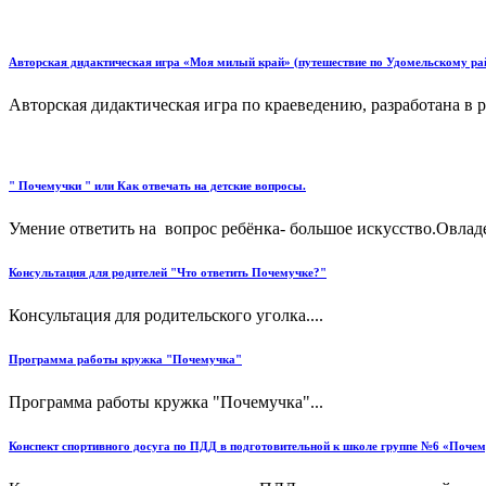
Авторская дидактическая игра «Моя милый край» (путешествие по Удомельскому ра
Авторская дидактическая игра по краеведению, разработана в р
" Почемучки " или Как отвечать на детские вопросы.
Умение ответить на вопрос ребёнка- большое искусство.Овладет
Консультация для родителей "Что ответить Почемучке?"
Консультация для родительского уголка....
Программа работы кружка "Почемучка"
Программа работы кружка "Почемучка"...
Конспект спортивного досуга по ПДД в подготовительной к школе группе №6 «Почем