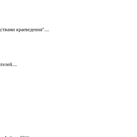
ствами краеведения"....
елей....